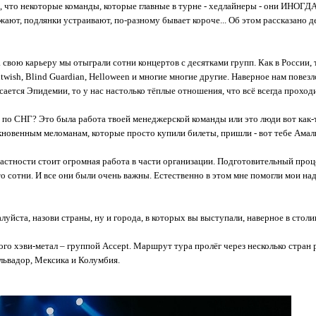
ом, что некоторые команды, которые главные в турне - хедлайнеры - они ИНОГ
т, подлянки устраивают, по-разному бывает короче... Об этом рассказано де
вою карьеру мы отыграли сотни концертов с десятками групп. Как в России, так 
ghtwish, Blind Guardian, Helloween и многие многие другие. Наверное нам повез
асается Эпидемии, то у нас настолько тёплые отношения, что всё всегда прох
по СНГ? Это была работа твоей менеджерской команды или это люди вот как-т
новенным меломанам, которые просто купили билеты, пришли - вот тебе Амаль
частности стоит огромная работа в части организации. Подготовительный проц
то сотни. И все они были очень важны. Естественно в этом мне помогли мои 
ста, назови страны, ну и города, в которых вы выступали, наверное в столиц
кого хэви-метал – группой Accept. Маршрут тура пролёг через несколько стр
альвадор, Мексика и Колумбия.