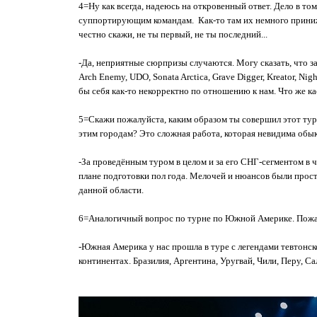
4=Ну как всегда, надеюсь на откровенный ответ. Дело в т
суппортирующим командам. Как-то там их немного принижаю
честно скажи, не ты первый, не ты последний...
-Да, неприятные сюрпризы случаются. Могу сказать, что за с
Arch Enemy, UDO, Sonata Arctica, Grave Digger, Kreator, Ni
бы себя как-то некорректно по отношению к нам. Что же к
5=Скажи пожалуйста, каким образом ты совершил этот тур 
этим городам? Это сложная работа, которая невидима обык
-За проведённым туром в целом и за его СНГ-сегментом в 
плане подготовки пол года. Мелочей и нюансов были прос
данной области.
6=Аналогичный вопрос по турне по Южной Америке. Пожалуй
-Южная Америка у нас прошла в туре с легендами тевтонс
континентах. Бразилия, Аргентина, Уругвай, Чили, Перу, С