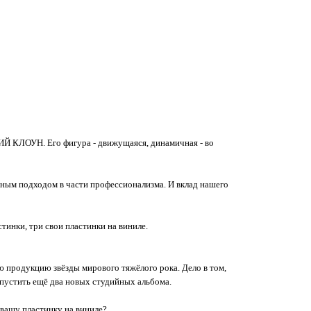
КИЙ КЛОУН. Его фигура - движущаяся, динамичная - во
ёзным подходом в части профессионализма. И вклад нашего
стинки, три свои пластинки на виниле.
ою продукцию звёзды мирового тяжёлого рока. Дело в том,
пустить ещё два новых студийных альбома.
 вашу пластинку на виниле?