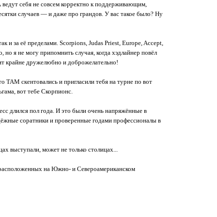
ДА ведут себя не совсем корректно к поддерживающим,
сятки случаев — и даже про грандов. У вас такое было? Ну
и за её пределами. Scorpions, Judas Priest, Europe, Accept,
ло, но я не могу припомнить случая, когда хэдлайнер повёл
одит крайне дружелюбно и доброжелательно!
о ТАМ скентовались и пригласили тебя на турне по вот
гама, вот тебе Скорпионс.
есс длился пол года. И это были очень напряжённые в
надёжные соратники и проверенные годами профессионалы в
ах выступали, может не только столицах...
ан расположенных на Южно- и Североамериканском