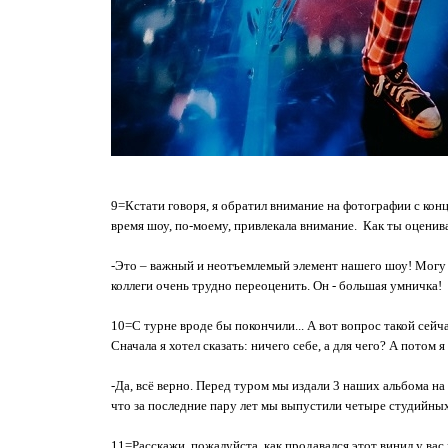
9=Кстати говоря, я обратил внимание на фотографии с кон
время шоу, по-моему, привлекала внимание. Как ты оценив
-Это – важный и неотъемлемый элемент нашего шоу! Могу с
коллеги очень трудно переоценить. Он - большая умничка!
10=С турне вроде бы покончили... А вот вопрос такой сейч
Сначала я хотел сказать: ничего себе, а для чего? А потом я
-Да, всё верно. Перед туром мы издали 3 наших альбома на
что за последние пару лет мы выпустили четыре студийны
11=Расскажи, пожалуйста, как продавался этот винил у ва