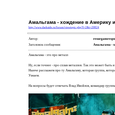
Амальгама - хождение в Америку 
http://www.darkside.ru/forum/viewtopic.php?f=2&t=20824
Автор:
resurgamrespo
Заголовок сообщения:
Амальгама - х
Амальгама - это про металл
Ну, если точнее - про сплав металлов. Так это может быть и
Нынче расскажем про ту Амальгаму, которая группа, кото
Узнаем.
На вопросы будет отвечать Влад Ивойлов, командир группы,