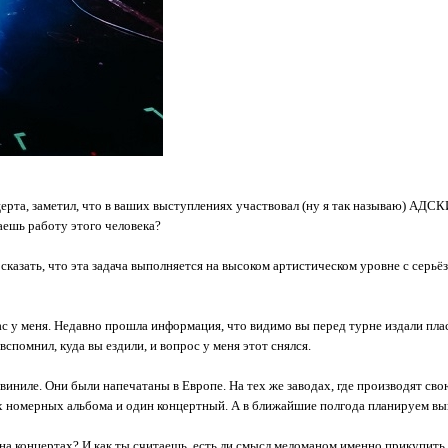
церта, заметил, что в ваших выступлениях участвовал (ну я так называю) АДС
аешь работу этого человека?
казать, что эта задача выполняется на высоком артистическом уровне с серь
ас у меня. Недавно прошла информация, что видимо вы перед турне издали пла
 вспомнил, куда вы ездили, и вопрос у меня этот снялся.
 виниле. Они были напечатаны в Европе. На тех же заводах, где производят св
х номерных альбома и один концертный. А в ближайшие полгода планируем вы
с на концертах? И как ты считаешь, есть ли смысл меломаном именно прикупить