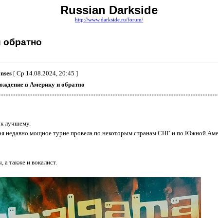
Russian Darkside
http://www.darkside.ru/forum/
и обратно
nses
[ Ср 14.08.2024, 20:45 ]
ождение в Америку и обратно
 к лучшему.
рая недавно мощное турне провела по некоторым странам СНГ и по Южной Амер
 а также и вокалист.