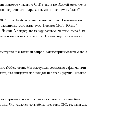
рне мировое - часть по СНГ, а часть по Южной Америке, и
жечко энергетически заряженным отношением публики?
 2024 года. Альбом пошёл очень хорошо. Показатели по
ть расширить географию тура. Помимо СНГ и Южной
я, Чехия). А в перерыве между разными частями тура был
потом вспоминаются всю жизнь. При очевидной усталости
ы выступали? И главный вопрос, как воспринимали там твою
енте (Узбекистан). Мы выступали совместно с флагманами
тить, что концерты прошли для нас сверх-удачно. Многие
тя и пригласили нас открыть их концерт. Нам это было
ропы. Что касается четырёх концертов в СНГ, то, как я уже