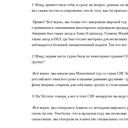
1=Влад, приветствую тебя, и сразу же вопрос, раньше он з
вот скажи честно и откровенно, после того, как ты прие
-Привет! Всё верно, мы только что завершили мировой тур
стримингам и скачиваниям многократно перекрыли предыд
Америки был также заезд в Азию (Сингапур, Гонконг, Малай
также заезд в ОАЭ, где был отснят материал для нескольки
наблюдается большой эмоциональный подъём. Так что всё 
2=Влад, первая часть турне была по некоторым странам СНГ
группу?
-Всё верно: мы начали наш Mastermind-тур со стран СНГ. 
российского тяжёлого рока и нашими давними друзьями - г
фэны впервые открыли для себя нашу группу и стали нашим
3=Ха! Кстати говоря, а вот в этих СНГ-концертах вы ведь 
-Всё верно, мы отыграли в Алматы со легендами мирового р
очень лестно. Тем более, что в прошлом году мы несколько 
сказал выше, мы отыграли их в качестве специальных гост