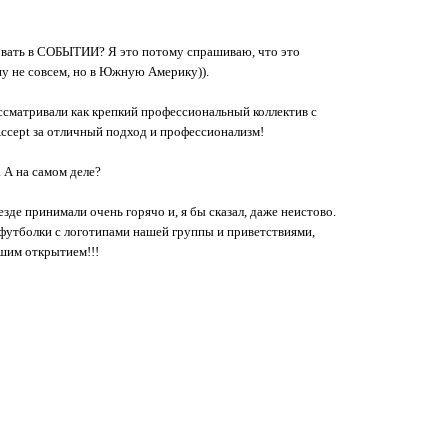
твовать в СОБЫТИИ? Я это потому спрашиваю, что это
ну не совсем, но в Южную Америку)).
ассматривали как крепкий профессиональный коллектив с
ccept за отличный подход и профессионализм!
 А на самом деле?
зде принимали очень горячо и, я бы сказал, даже неистово.
е футболки с логотипами нашей группы и приветствиями,
ьшим открытием!!!