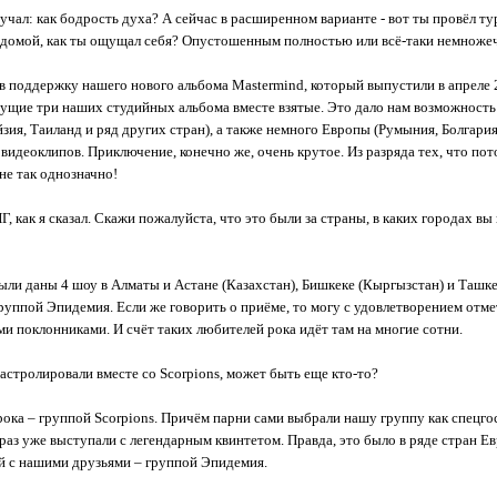
вучал: как бодрость духа? А сейчас в расширенном варианте - вот ты провёл ту
хал домой, как ты ощущал себя? Опустошенным полностью или всё-таки немно
 в поддержку нашего нового альбома Mastermind, который выпустили в апреле
ущие три наших студийных альбома вместе взятые. Это дало нам возможнос
зия, Таиланд и ряд других стран), а также немного Европы (Румыния, Болгари
х видеоклипов. Приключение, конечно же, очень крутое. Из разряда тех, что 
не так однозначно!
, как я сказал. Скажи пожалуйста, что это были за страны, в каких городах в
Были даны 4 шоу в Алматы и Астане (Казахстан), Бишкеке (Кыргызстан) и Ташк
руппой Эпидемия. Если же говорить о приёме, то могу с удовлетворением отме
и поклонниками. И счёт таких любителей рока идёт там на многие сотни.
гастролировали вместе со Scorpions, может быть еще кто-то?
ока – группой Scorpions. Причём парни сами выбрали нашу группу как спецгос
раз уже выступали с легендарным квинтетом. Правда, это было в ряде стран Ев
ей с нашими друзьями – группой Эпидемия.