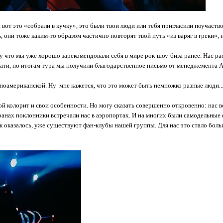
 вот это «собрали в кучку», это были твои люди или тебя пригласили поучас
 они тоже каким-то образом частично повторят твой путь «из варяг в греки», 
у что мы уже хорошо зарекомендовали себя в мире рок-шоу-биза ранее. Нас р
ти, по итогам тура мы получили благодарственное письмо от менеджемента A
оамериканской. Ну мне кажется, что это может быть немножко разные люди...
й колорит и свои особенности. Но могу сказать совершенно откровенно: нас ве
странах поклонники встречали нас в аэропортах. И на многих были самодельны
ак оказалось, уже существуют фан-клубы нашей группы. Для нас это стало бол