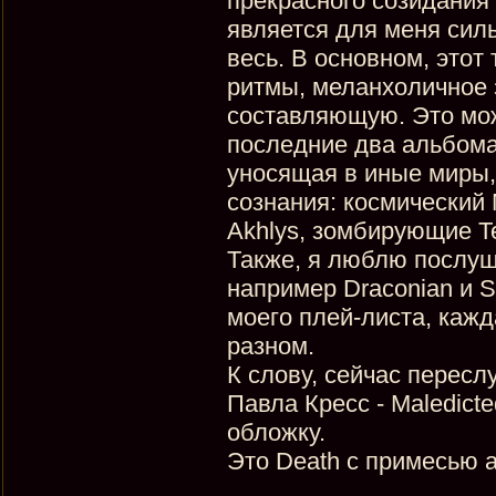
прекрасного созидания
является для меня силь
весь. В основном, это
ритмы, меланхоличное 
составляющую. Это мож
последние два альбома 
уносящая в иные миры,
сознания: космический M
Akhlys, зомбирующие T
Также, я люблю послуша
например Draconian и S
моего плей-листа, кажд
разном.
К слову, сейчас пересл
Павла Кресс - Maledicte
обложку.
Это Death с примесью 