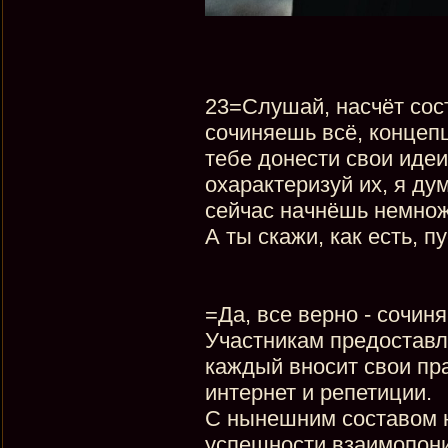
23=Слушай, насчёт сост
сочиняешь всё, концепц
тебе донести свои иде
охарактеризуй их, я ду
сейчас начнёшь немно
А ты скажи, как есть, 
=Да, все верно - сочин
Участникам предоставл
каждый вносит свои пр
интернет и репетиции.
С нынешним составом не
успешности взаимопони