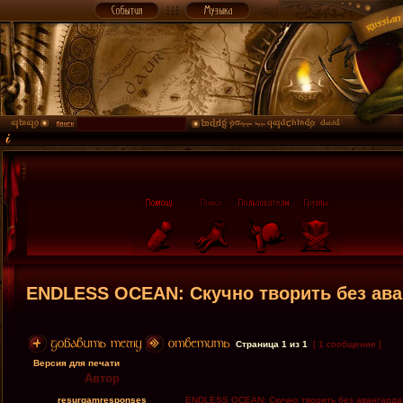
ENDLESS OCEAN: Скучно творить без ава
Страница
1
из
1
[ 1 сообщение ]
Версия для печати
Автор
resurgamresponses
ENDLESS OCEAN: Скучно творить без авангарда 