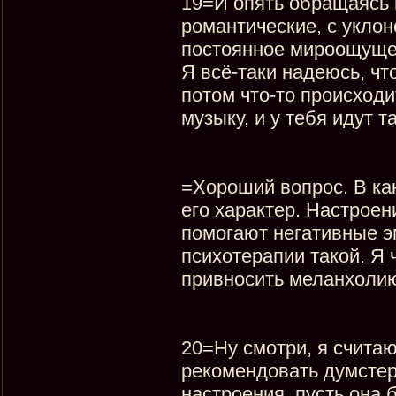
19=И опять обращаясь к
романтические, с уклон
постоянное мироощуще
Я всё-таки надеюсь, ч
потом что-то происходи
музыку, и у тебя идут 
=Хороший вопрос. В ка
его характер. Настроен
помогают негативные э
психотерапии такой. Я 
привносить меланхоли
20=Ну смотри, я считаю
рекомендовать думстер
настроения, пусть она 