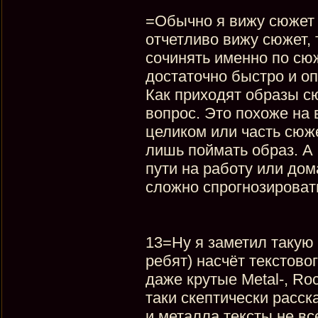
=Обычно я вижу сюжет 
отчетливо вижу сюжет, 
сочинять именно по сюж
достаточно быстро и о
Как приходят образы с
вопрос. Это похоже на 
целиком или часть сюже
лишь поймать образ. А 
пути на работу или дом
сложно спрогнозироват
13=Ну я заметил такую
ребят) насчёт текстово
даже крутые Metal-, Ro
таки скептически расск
и металла тексты не в