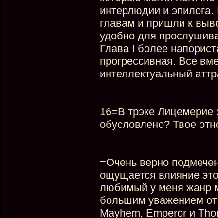
интерлюдии и эпилога.
главам и пришли к выво
удобно для прослушива
Глава I более напорист
прогрессивная. Все вм
интеллектуальный атт
16=В трэке Лицемерие з
обусловлено? Твое от
=Очень верно подмечен
ощущается влияние этого
любимый у меня жанр ме
большим уважением отно
Mayhem, Emperor и Tho