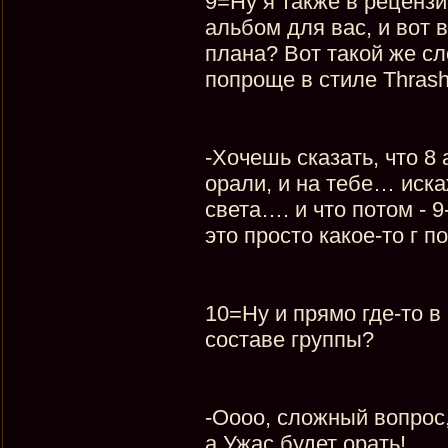
9=Ну я также в рецензи
альбом для вас, и вот 
плана? Вот такой же с
попроще в стиле Thras
-Хочешь сказать, что 8
орали, и на тебе… иск
света…. и что потом - 
это просто какое-то г п
10=Ну и прямо где-то в 
составе группы?
-Оооо, сложный вопрос, 
а Ужас будет орать!