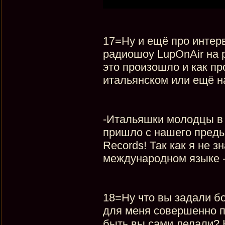
17=Ну и ещё про интер
радиошоу LupOnAir на р
это произошло и как п
итальянском или ещё на
-Итальяшки молодцы в 
пришло с нашего преды
Records! Так как я не з
международном языке 
18=Ну что вы задали б
для меня совершенно по
быть вы сами делали? 