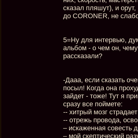
сказал пляшут), и орут,
до CORONER, не слабо
5=Ну для интервью, ду
альбом - о чем он, чем
рассказали?
-Дааа, если сказать оч
посыл! Когда она прохуд
зайдет - тоже! Тут я пр
сразу все поймете:
-- хитрый мозг страдае
-- отрежь провода, осв
– искаженная совесть д
– мой скептический раз