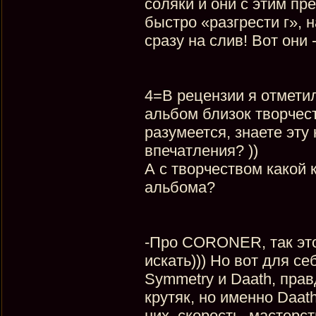
соляки и они с этим пр
быстро «разгрести г», н
сразу на слив! Вот они 
4=В рецензии я отметил
альбом близок творче
разумеется, знаете эту 
впечатления? ))
А с творчеством какой
альбома?
-Про CORONER, так это 
искать))) Но вот для с
Symmetry и Daath, прав
крутяк, но именно Daat
них, скорость, мастерст