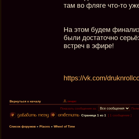
там во фляге что-то уж
На этом будем финализ
были достаточно серьёз
встреч в эфире!
https://vk.com/druknroll
Вернуться к началу
Показать сообщения за:
Поле
Страница
1
из
1
[ 1 сообщение ]
Список форумов
»
Places
»
Wheel of Time