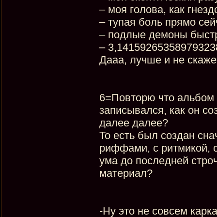
– моя голова, как гнез
– тупая боль прямо сей
– подлые демоны быстр
– 3,1415926535897932
Дааа, лучше и не скаж
6=Повторю что альбом 
записывался, как он со
далее далее?
То есть был создан сна
риффами, с ритмикой, 
ума до последней строч
материал?
-Ну это не совсем карк