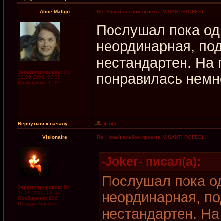
Alice Malign
Re: Новый альбом проекта MISANTHROFEEL
Послушал пока оди
неординарная, под
нестандартен. На 
Зарегистрирован:
Ср
понравилась немн
20.09.2006, 07:38
Сообщения:
6781
Вернуться к началу
Visionaire
Re: Новый альбом проекта MISANTHROFEEL
-Joker- писал(а):
Послушал пока од
Зарегистрирован:
Вс
неординарная, по
11.09.2005, 02:47
Сообщения:
906
Откуда:
Москва
нестандартен. На