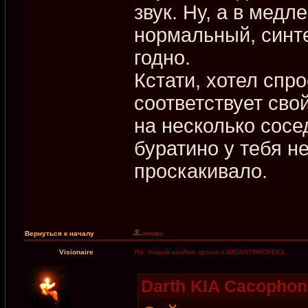
звук. Ну, а в медл
нормальный, синте
годно.
Кстати, хотел спр
соответствует сво
на несколько сос
буратино у тебя н
проскакивало.
Вернуться к началу
Visionaire
Re: Новый альбом проекта MISANTHROFEEL
Darth KIA Cacophon