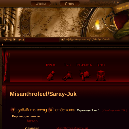
Misanthrofeel/Saray-Juk
Страница
1
из
1
[ Сообщений: 36 ]
Версия для печати
Автор
Visionaire
Misanthrofeel/Saray-Juk