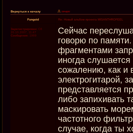
Вернуться к началу
Fungoid
Re: Новый альбом проекта MISANTHROFEEL
Сейчас переслуша
Зарегистрирован:
Сб
20.10.2007, 11:47
Сообщения:
1969
говорю по памяти.
фрагментами запр
иногда слушается
сожалению, как и 
электрогитарой, з
представляется п
либо запихивать т
маскировать море
частотного фильтра
случае, когда ты 