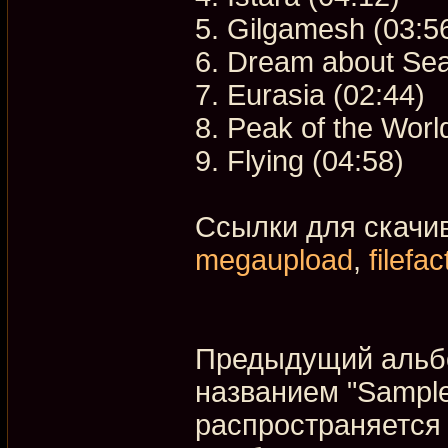
5. Gilgamesh (03:5
6. Dream about Seal
7. Eurasia (02:44)
8. Peak of the Worl
9. Flying (04:58)
Ссылки для скачи
megaupload
,
filefac
Предыдущий альб
названием "Sample
распространяется 