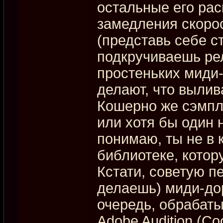
остальные его ра
замедления скоро
(представь себе с
подкручиваешь рел
простеньких миди-
делают, что выли
Кошерно же сэмпли
или хотя бы один 
понимаю, ты не в к
библиотеке, котор
Кстати, советую п
делаешь) миди-дор
очередь, обрабаты
Adobe Audition (Co