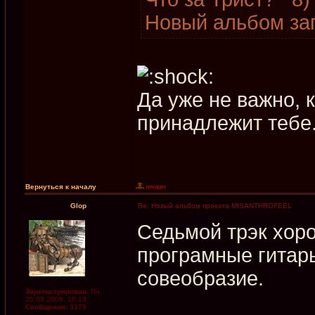
Новый альбом зап
Да уже не важно, к
принадлежит тебе
Вернуться к началу
Glop
Re: Новый альбом проекта MISANTHROFEEL
Седьмой трэк хоро
програмные гитары
совеобразие.
Зарегистрирован:
Пн
25.09.2006, 18:18
Сообщения:
3379