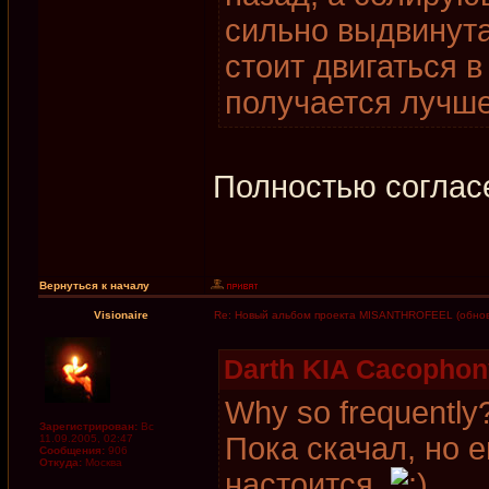
сильно выдвинута
стоит двигаться в
получается лучше
Полностью соглас
Вернуться к началу
Visionaire
Re: Новый альбом проекта MISANTHROFEEL (обнов
Darth KIA Cacophon
Why so frequently
Зарегистрирован:
Вс
Пока скачал, но 
11.09.2005, 02:47
Сообщения:
906
Откуда:
Москва
настоится.