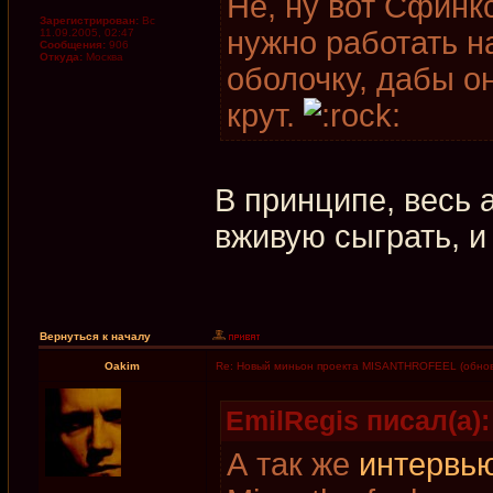
Не, ну вот Сфинк
Зарегистрирован:
Вс
нужно работать н
11.09.2005, 02:47
Сообщения:
906
Откуда:
Москва
оболочку, дабы о
крут.
В принципе, весь 
вживую сыграть, и
Вернуться к началу
Oakim
Re: Новый миньон проекта MISANTHROFEEL (обнов
EmilRegis писал(а):
А так же
интервь