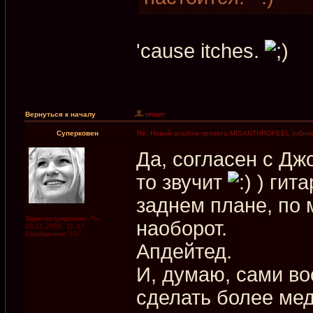
'cause itches.
Вернуться к началу
Суперковен
Re: Новый альбом проекта MISANTHROFEEL (обнов
Да, согласен с Дж
то звучит
) гита
заднем плане, по 
Зарегистрирован:
Пн
наоборот.
03.11.2008, 11:47
Сообщения:
137
Апдейтед.
И, думаю, сами в
сделать более мед