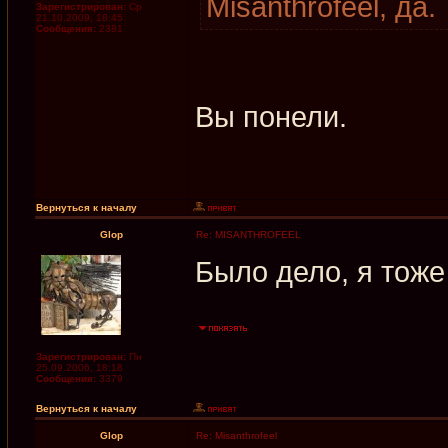
Misanthrofeel, да.
Зарегистрирован:
Ср
21.10.2009, 18:45
Сообщения:
2381
Вы понели.
Вернуться к началу
Glop
Re: MISANTHROFEEL
Было дело, я тож
Зарегистрирован:
Пн
25.09.2006, 18:18
Сообщения:
3379
Вернуться к началу
Glop
Re: Misanthrofeel