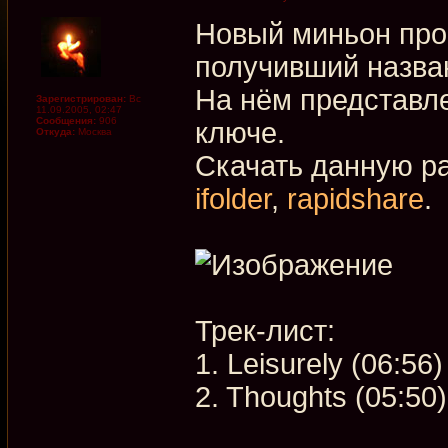
Новый миньон пр
получивший назван
На нём представл
Зарегистрирован:
Вс
11.09.2005, 02:47
Сообщения:
906
ключе.
Откуда:
Москва
Скачать данную р
ifolder
,
rapidshare
.
Трек-лист:
1. Leisurely (06:56)
2. Thoughts (05:50)