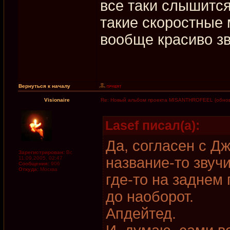
все таки слышится
такие скоростные 
вообще красиво зв
Вернуться к началу
Visionaire
Re: Новый альбом проекта MISANTHROFEEL (обнов
Lasef писал(а):
Да, согласен с Дж
Зарегистрирован:
Вс
название-то звуч
11.09.2005, 02:47
Сообщения:
906
Откуда:
Москва
где-то на заднем 
до наоборот.
Апдейтед.