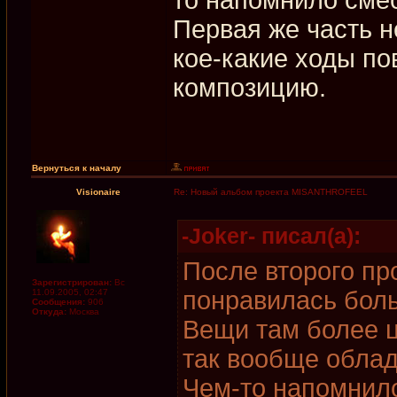
Первая же часть н
кое-какие ходы по
композицию.
Вернуться к началу
Visionaire
Re: Новый альбом проекта MISANTHROFEEL
-Joker- писал(а):
После второго пр
Зарегистрирован:
Вс
понравилась бол
11.09.2005, 02:47
Сообщения:
906
Откуда:
Москва
Вещи там более ц
так вообще обла
Чем-то напомнило 