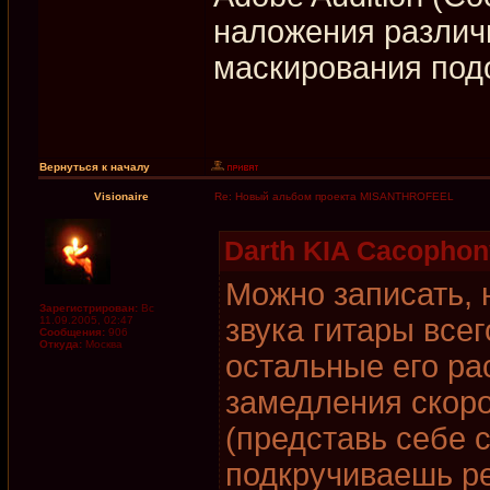
наложения различ
маскирования под
Вернуться к началу
Visionaire
Re: Новый альбом проекта MISANTHROFEEL
Darth KIA Cacophon
Можно записать, 
Зарегистрирован:
Вс
звука гитары всег
11.09.2005, 02:47
Сообщения:
906
Откуда:
Москва
остальные его ра
замедления скор
(представь себе 
подкручиваешь ре