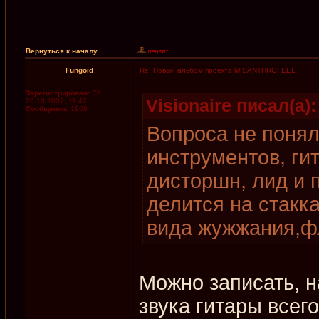
Вернуться к началу
Fungoid
Re: Новый альбом проекта MISANTHROFEEL
Зарегистрирован:
Сб
Visionaire писал(а):
20.10.2007, 11:47
Сообщения:
1969
Вопроса не понял
инструментов, ги
дисторшн, лид и 
делится на стакк
вида жужжания,ф
Можно записать, н
звука гитары всего