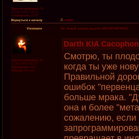
Зарегистрирован:
Пн
25.09.2006, 18:18
Сообщения:
3379
Вернуться к началу
Visionaire
Re: Новый альбом проекта MISANTHROFEEL
Darth KIA Cacophon
Смотрю, ты плод
Зарегистрирован:
Вс
когда ты уже нов
11.09.2005, 02:47
Сообщения:
906
Откуда:
Москва
Правильной дорог
ошибок "первенца
больше мрака. "Д
она и более "мет
сожалению, если
запрограммирован
превращает в инд