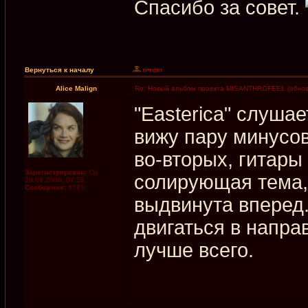
Спасибо за совет.
Вернуться к началу
Alice Malign
Re: Новый альбом проекта MISANTHROFEEL (обнов
"Easterica" слуша
вижу пару минусов
во-вторых, гитары
Зарегистрирован:
Ср
солирующая тема,
20.09.2006, 07:38
Сообщения:
6781
выдвинута вперед.
двигаться в напра
лучше всего.