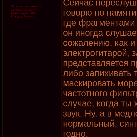
Сейчас переслуш
Зарегистрирован:
Вс
говорю по памяти
11.09.2005, 02:47
Сообщения:
906
Откуда:
Москва
где фрагментами 
он иногда слушае
сожалению, как и 
электрогитарой, 
представляется п
либо запихивать 
маскировать море
частотного фильтр
случае, когда ты
звук. Ну, а в мед
нормальный, синт
годно.