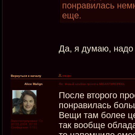
понравилась немн
еще.
Да, я думаю, надо
Вернуться к началу
Alice Malign
Re: Новый альбом проекта MISANTHROFEEL
После второго пр
понравилась бол
Вещи там более це
Зарегистрирован:
Ср
так вообще облад
20.09.2006, 07:38
Сообщения:
6781
то напомнило смесь