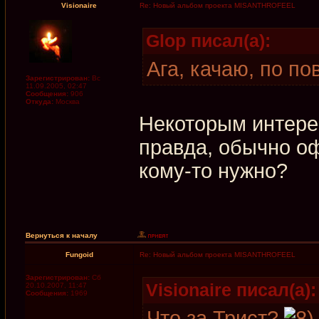
Visionaire
Re: Новый альбом проекта MISANTHROFEEL
Glop писал(а):
Ага, качаю, по по
Зарегистрирован:
Вс
11.09.2005, 02:47
Сообщения:
906
Откуда:
Москва
Некоторым интере
правда, обычно оф
кому-то нужно?
Вернуться к началу
Fungoid
Re: Новый альбом проекта MISANTHROFEEL
Зарегистрирован:
Сб
Visionaire писал(а):
20.10.2007, 11:47
Сообщения:
1969
Что за Трист?