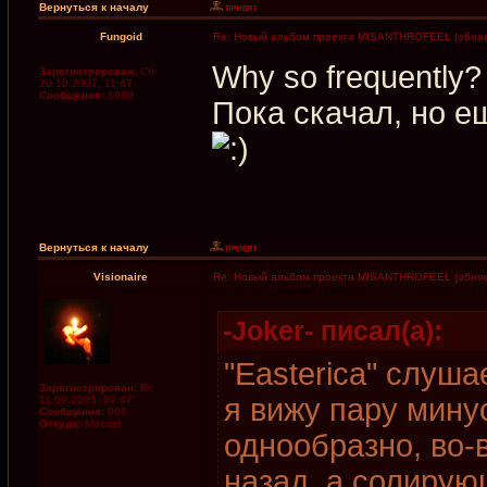
Вернуться к началу
Fungoid
Re: Новый альбом проекта MISANTHROFEEL (обнов
Why so frequently?
Зарегистрирован:
Сб
20.10.2007, 11:47
Сообщения:
1969
Пока скачал, но е
Вернуться к началу
Visionaire
Re: Новый альбом проекта MISANTHROFEEL (обнов
-Joker- писал(а):
"Easterica" слуша
Зарегистрирован:
Вс
я вижу пару мину
11.09.2005, 02:47
Сообщения:
906
Откуда:
Москва
однообразно, во-
назад, а солирую