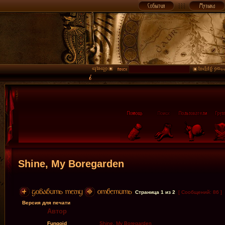
Shine, My Boregarden
Страница
1
из
2
[ Сообщений: 86 ]
Версия для печати
Автор
Fungoid
Shine, My Boregarden