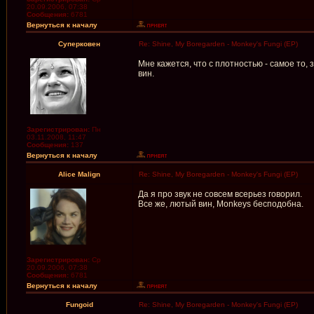
20.09.2006, 07:38
Сообщения:
6781
Вернуться к началу
Суперковен
Re: Shine, My Boregarden - Monkey's Fungi (EP)
Мне кажется, что с плотностью - самое то,
вин.
Зарегистрирован:
Пн
03.11.2008, 11:47
Сообщения:
137
Вернуться к началу
Alice Malign
Re: Shine, My Boregarden - Monkey's Fungi (EP)
Да я про звук не совсем всерьез говорил.
Все же, лютый вин, Monkeys бесподобна.
Зарегистрирован:
Ср
20.09.2006, 07:38
Сообщения:
6781
Вернуться к началу
Fungoid
Re: Shine, My Boregarden - Monkey's Fungi (EP)