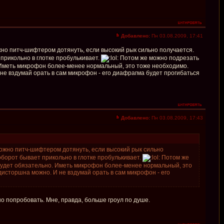
Добавлено:
Пн 03.08.2009, 17:41
о питч-шифтером дотянуть, если высокий рык сильно получается.
прикольно в глотке пробулькивает.
Потом же можно подрезать
. Иметь микрофон более-менее нормальный, это тоже необходимо.
не вздумай орать в сам микрофон - его диафрагма будет прогибаться
Добавлено:
Пн 03.08.2009, 17:43
жно питч-шифтером дотянуть, если высокий рык сильно
оборот бывает прикольно в глотке пробулькивает.
Потом же
 будет обязательно. Иметь микрофон более-менее нормальный, это
дисторшна можно. И не вздумай орать в сам микрофон - его
о попробовать. Мне, правда, больше гроул по душе.