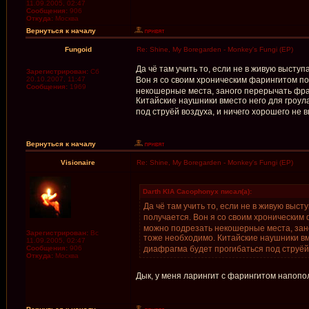
11.09.2005, 02:47
Сообщения:
906
Откуда:
Москва
Вернуться к началу
Fungoid
Re: Shine, My Boregarden - Monkey's Fungi (EP)
Да чё там учить то, если не в живую выступ
Зарегистрирован:
Сб
20.10.2007, 11:47
Вон я со своим хроническим фарингитом по
Сообщения:
1969
некошерные места, заного перерычать фраг
Китайские наушники вместо него для гроул
под струёй воздуха, и ничего хорошего не 
Вернуться к началу
Visionaire
Re: Shine, My Boregarden - Monkey's Fungi (EP)
Darth KIA Cacophonyx писал(а):
Да чё там учить то, если не в живую выст
получается. Вон я со своим хроническим 
можно подрезать некошерные места, зано
Зарегистрирован:
Вс
тоже необходимо. Китайские наушники вм
11.09.2005, 02:47
Сообщения:
906
диафрагма будет прогибаться под струёй 
Откуда:
Москва
Дык, у меня ларингит с фарингитом напопо