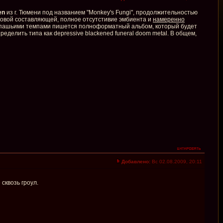
en
из г. Тюмени под названием "Monkey's Fungi", продолжительностью
ковой составляющей, полное отсутстивие эмбиента и
намеренно
ерепашьими темпами пишется полноформатный альбом, который будет
еделить типа как depressive blackened funeral doom metal. В общем,
Добавлено:
Вс 02.08.2009, 20:11
сквозь гроул.