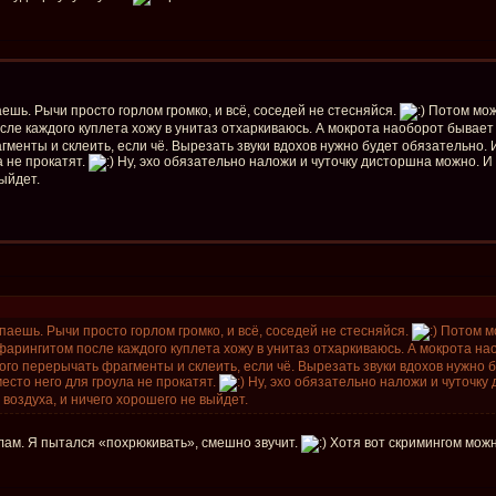
аешь. Рычи просто горлом громко, и всё, соседей не стесняйся.
Потом можн
сле каждого куплета хожу в унитаз отхаркиваюсь. А мокрота наоборот бывает 
менты и склеить, если чё. Вырезать звуки вдохов нужно будет обязательно
а не прокатят.
Ну, эхо обязательно наложи и чуточку дисторшна можно. И 
выйдет.
упаешь. Рычи просто горлом громко, и всё, соседей не стесняйся.
Потом мо
фарингитом после каждого куплета хожу в унитаз отхаркиваюсь. А мокрота на
го перерычать фрагменты и склеить, если чё. Вырезать звуки вдохов нужно
есто него для гроула не прокатят.
Ну, эхо обязательно наложи и чуточку 
воздуха, и ничего хорошего не выйдет.
лам. Я пытался «похрюкивать», смешно звучит.
Хотя вот скримингом можн