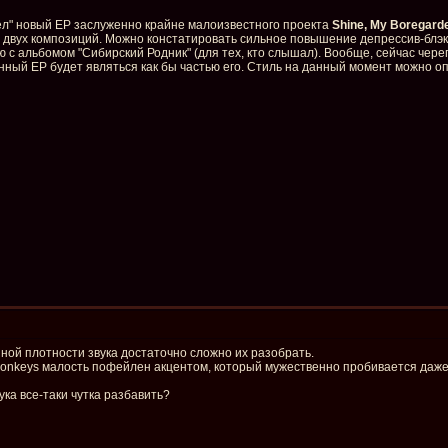
шел" новый EP заслуженно крайне малоизвестного проекта
Shine, My Boregard
из двух композиций. Можно констатировать сильное повышение депрессив-блэ
ю с альбомом "Сибирский Родник" (для тех, кто слышал). Вообще, сейчас ч
нный EP будет являться как бы частью его. Стиль на данный момент можно опр
йной плотности звука достаточно сложно их разобрать.
Monkeys малость пофейлен акцентом, который мужественно пробивается даже 
вука все-таки чутка разбавить?