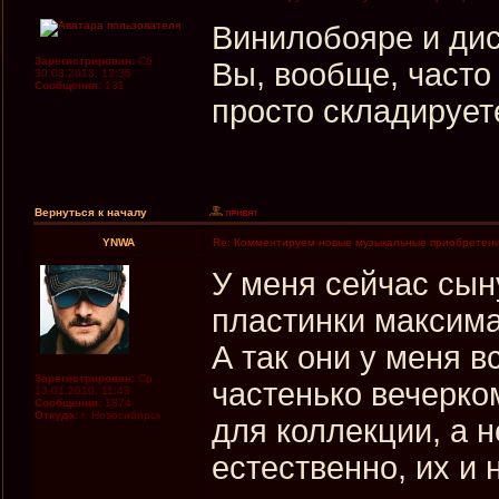
Винилобояре и дис
Зарегистрирован:
Сб
Вы, вообще, часто
30.03.2013, 13:35
Сообщения:
131
просто складирует
Вернуться к началу
YNWA
Re: Комментируем новые музыкальные приобретен
У меня сейчас сыну
пластинки максима
А так они у меня в
Зарегистрирован:
Ср
частенько вечерко
13.01.2010, 11:43
Сообщения:
1874
Откуда:
г. Новосибирск
для коллекции, а н
естественно, их и