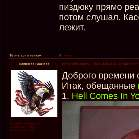
пиздюку прямо реа
потом слушал. Кас
лежит.
Вернуться к началу
Nameless Faceless
Re: Комментируем новые музыкальные приобрете
Доброго времени 
Итак, обещанные
1.
Hell Comes In Y
Зарегистрирован:
Вс
12.05.2013, 10:33
Сообщения:
195