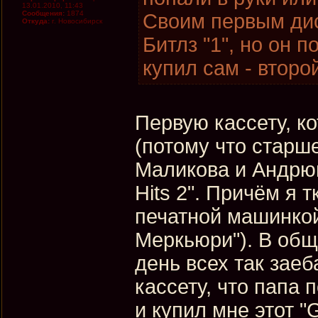
13.01.2010, 11:43
Сообщения:
1874
Своим первым дис
Откуда:
г. Новосибирск
Битлз "1", но он 
купил сам - второ
Первую кассету, к
(потому что старш
Маликова и Андрю
Hits 2". Причём я
печатной машинко
Меркьюри"). В обще
день всех так заеб
кассету, что папа
и купил мне этот "G