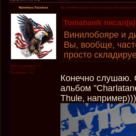
Nameless Faceless
Re: Комментируем новые музыкальные приобрете
Tomahawk писал(а)
Винилобояре и д
Вы, вообще, час
просто складиру
Зарегистрирован:
Вс
12.05.2013, 10:33
Сообщения:
195
Конечно слушаю. 
альбом "Charlatan
Thule, например)))