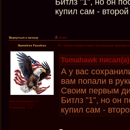
Битлз "1", но он п
купил сам - второ
Вернуться к началу
Nameless Faceless
Re: Комментируем новые музыкальные приобрете
Tomahawk писал(а)
А у вас сохранил
вам попали в рук
Своим первым дис
Битлз "1", но он 
Зарегистрирован:
Вс
12.05.2013, 10:33
купил сам - втор
Сообщения:
195