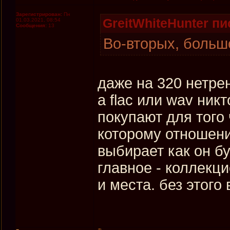
Зарегистрирован:
Пн
GreitWhiteHunter пи
01.03.2021, 08:54
Сообщения:
13
Во-вторых, большо
даже на 320 нетре
а flac или wav ник
покупают для того
которому отношени
выбирает как он бу
главное - коллекц
и места. без этог