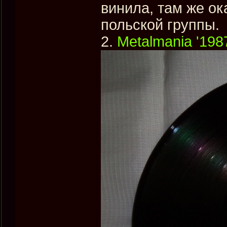
винила, там же о
польской группы.
2.
Metalmania '198