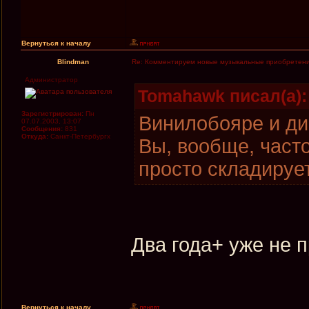
Вернуться к началу
Blindman
Re: Комментируем новые музыкальные приобретен
Администратор
Tomahawk писал(а):
Зарегистрирован:
Пн
Винилобояре и ди
07.07.2003, 13:07
Сообщения:
831
Откуда:
Санкт-Петербургх
Вы, вообще, част
просто складируе
Два года+ уже не 
Вернуться к началу