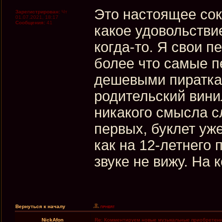
Это настоящее сок
Зарегистрирован:
Чт
01.07.2021, 18:17
Сообщения:
41
какое удовольств
когда-то. Я свои 
более что самые п
дешевыми пиратка
родительский вини
никакого смысла с
первых, буклет уже
как на 12-летнего
звуке не вижу. На 
Вернуться к началу
NickAfon
Re: Комментируем новые музыкальные приобретен