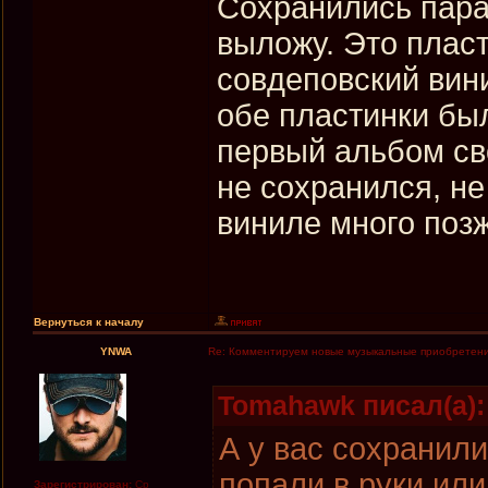
Сохранились пара 
выложу. Это пласт
совдеповский вин
обе пластинки был
первый альбом сво
не сохранился, не
виниле много позж
Вернуться к началу
YNWA
Re: Комментируем новые музыкальные приобретен
Tomahawk писал(а):
А у вас сохранил
попали в руки или
Зарегистрирован:
Ср