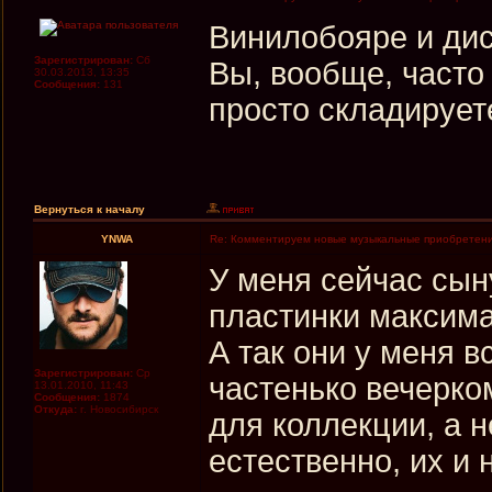
Винилобояре и дис
Зарегистрирован:
Сб
Вы, вообще, часто
30.03.2013, 13:35
Сообщения:
131
просто складирует
Вернуться к началу
YNWA
Re: Комментируем новые музыкальные приобретен
У меня сейчас сыну
пластинки максима
А так они у меня в
Зарегистрирован:
Ср
частенько вечерко
13.01.2010, 11:43
Сообщения:
1874
Откуда:
г. Новосибирск
для коллекции, а н
естественно, их и