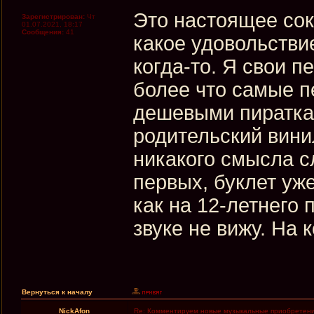
Это настоящее сок
Зарегистрирован:
Чт
01.07.2021, 18:17
Сообщения:
41
какое удовольств
когда-то. Я свои 
более что самые п
дешевыми пиратка
родительский вини
никакого смысла с
первых, буклет уже
как на 12-летнего
звуке не вижу. На 
Вернуться к началу
NickAfon
Re: Комментируем новые музыкальные приобретен