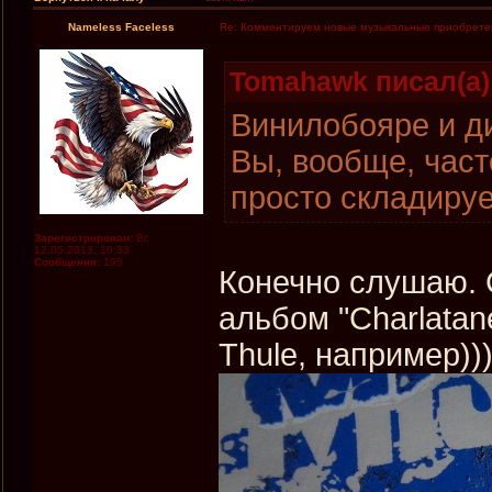
Nameless Faceless
Re: Комментируем новые музыкальные приобрете
Tomahawk писал(а)
Винилобояре и д
Вы, вообще, час
просто складиру
Зарегистрирован:
Вс
12.05.2013, 10:33
Сообщения:
195
Конечно слушаю. 
альбом "Charlatan
Thule, например)))