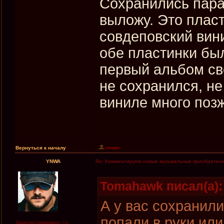
Сохранились пара 
выложу. Это пласт
совдеповский вин
обе пластинки был
первый альбом сво
не сохранился, не
виниле много позж
Вернуться к началу
YNWA
Re: Комментируем новые музыкальные приобретен
Tomahawk писал(а):
А у вас сохранил
попали в руки или
Зарегистрирован:
Ср