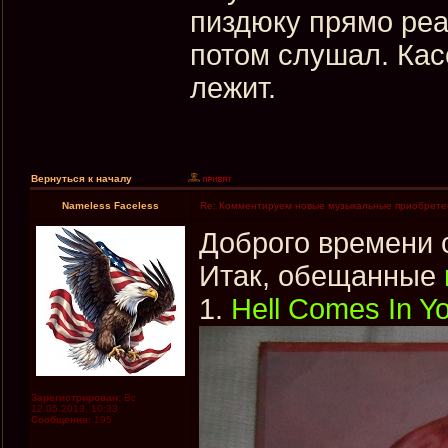
пиздюку прямо реа
потом слушал. Кас
лежит.
Вернуться к началу
Nameless Faceless
Re: Комментируем новые музыкальные приобрете
Доброго времени 
Итак, обещанные
1.
Hell Comes In Y
Зарегистрирован:
Вс
12.05.2013, 10:33
Сообщения:
195