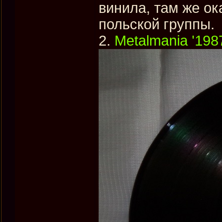
винила, там же о
польской группы.
2.
Metalmania '198