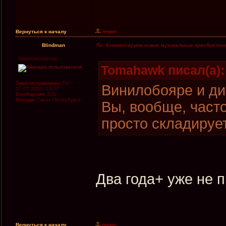
Вернуться к началу
Blindman
Re: Комментируем новые музыкальные приобретен
Администратор
Tomahawk писал(а):
Зарегистрирован:
Пн
Винилобояре и ди
07.07.2003, 13:07
Сообщения:
831
Откуда:
Санкт-Петербургх
Вы, вообще, част
просто складируе
Два года+ уже не 
Вернуться к началу