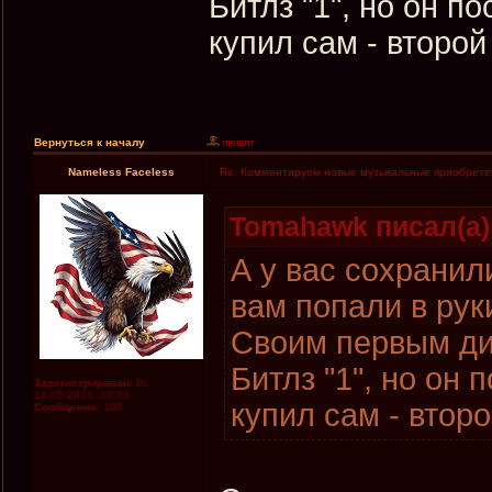
Битлз "1", но он п
купил сам - второ
Вернуться к началу
Nameless Faceless
Re: Комментируем новые музыкальные приобрете
Tomahawk писал(а)
А у вас сохранил
вам попали в рук
Своим первым дис
Битлз "1", но он 
Зарегистрирован:
Вс
12.05.2013, 10:33
купил сам - втор
Сообщения:
195