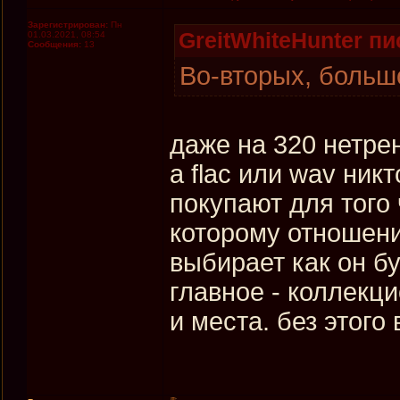
Зарегистрирован:
Пн
GreitWhiteHunter пи
01.03.2021, 08:54
Сообщения:
13
Во-вторых, большо
даже на 320 нетре
а flac или wav ник
покупают для того
которому отношени
выбирает как он бу
главное - коллекц
и места. без этог