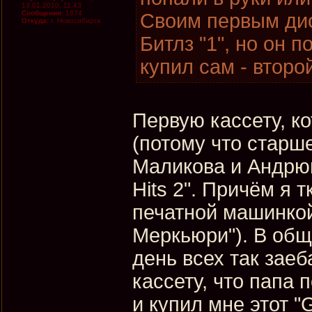
13.01.2010, 11:43
Сообщения:
1874
Своим первым дис
Откуда:
г. Новосибирск
Битлз "1", но он 
купил сам - второ
Первую кассету, к
(потому что старш
Маликова и Андрю
Hits 2". Причём я
печатной машинко
Меркьюри"). В обще
день всех так заеб
кассету, что папа
и купил мне этот "G