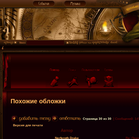
Похожие обложки
Страница
30
из
30
[ Сообщений: 14
Версия для печати
Автор
Nerferoth Drake
Re: Похо