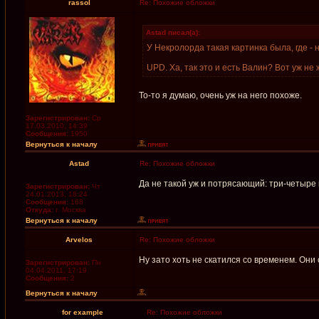
rassol
Re: Похожие обложки
Astad писал(а):
У Некролорда такая картинка была, где - 
UPD. Ха, так это и есть Валин? Вот уж не
То-то я думаю, очень уж на него похоже.
Зарегистрирован:
Ср
17.03.2010, 14:39
Сообщения:
1950
Вернуться к началу
Astad
Re: Похожие обложки
Да не такой уж и потрясающий: три-четыре и
Зарегистрирован:
Чт
24.01.2013, 18:24
Сообщения:
168
Откуда:
г. Москва
Вернуться к началу
Arvelos
Re: Похожие обложки
Ну зато хоть не скатился со временем. Они
Зарегистрирован:
Пн
04.04.2011, 17:19
Сообщения:
2
Вернуться к началу
for example
Re: Похожие обложки