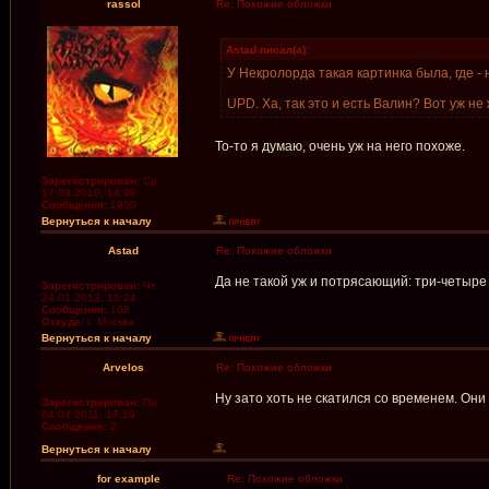
rassol
Re: Похожие обложки
Astad писал(а):
У Некролорда такая картинка была, где - 
UPD. Ха, так это и есть Валин? Вот уж не
То-то я думаю, очень уж на него похоже.
Зарегистрирован:
Ср
17.03.2010, 14:39
Сообщения:
1950
Вернуться к началу
Astad
Re: Похожие обложки
Да не такой уж и потрясающий: три-четыре 
Зарегистрирован:
Чт
24.01.2013, 18:24
Сообщения:
168
Откуда:
г. Москва
Вернуться к началу
Arvelos
Re: Похожие обложки
Ну зато хоть не скатился со временем. Они
Зарегистрирован:
Пн
04.04.2011, 17:19
Сообщения:
2
Вернуться к началу
for example
Re: Похожие обложки