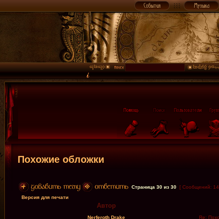
Похожие обложки
Страница
30
из
30
[ Сообщений: 14
Версия для печати
Автор
Nerferoth Drake
Re: Пох