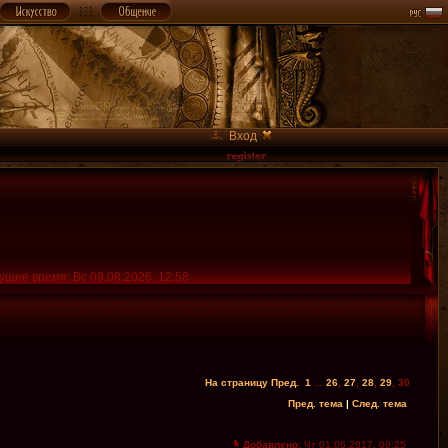
Вход
ущее время: Вс 09.08.2026, 12:58
На страницу
Пред.
1
...
26
,
27
,
28
,
29
,
30
Пред. тема
|
След. тема
Добавлено:
Чт 01.06.2017, 00:25