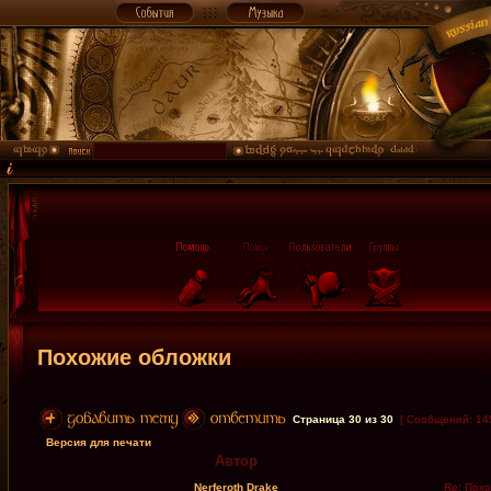
Похожие обложки
Страница
30
из
30
[ Сообщений: 14
Версия для печати
Автор
Nerferoth Drake
Re: Похо