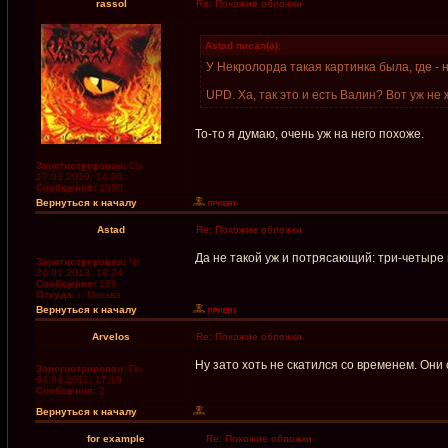
rassol
Re: Похожие обложки
Astad писал(а):
У Некролорда такая картинка была, где - 
UPD. Ха, так это и есть Валин? Вот уж не
То-то я думаю, очень уж на него похоже.
Зарегистрирован:
Ср
17.03.2010, 14:39
Сообщения:
1950
Вернуться к началу
Astad
Re: Похожие обложки
Да не такой уж и потрясающий: три-четыре и
Зарегистрирован:
Чт
24.01.2013, 18:24
Сообщения:
168
Откуда:
г. Москва
Вернуться к началу
Arvelos
Re: Похожие обложки
Ну зато хоть не скатился со временем. Они
Зарегистрирован:
Пн
04.04.2011, 17:19
Сообщения:
2
Вернуться к началу
for example
Re: Похожие обложки