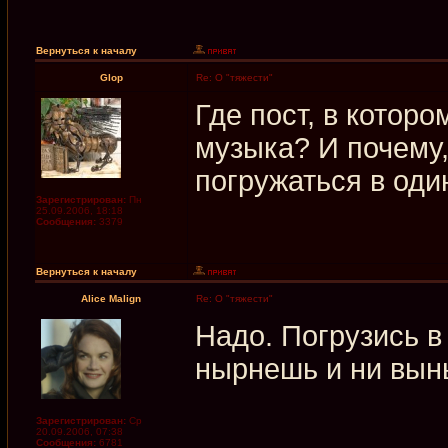
Вернуться к началу
Glop
Re: О "тяжести"
Где пост, в котор
музыка? И почему,
погружаться в оди
Зарегистрирован:
Пн
25.09.2006, 18:18
Сообщения:
3379
Вернуться к началу
Alice Malign
Re: О "тяжести"
Надо. Погрузись в
нырнешь и ни выны
Зарегистрирован:
Ср
20.09.2006, 07:38
Сообщения:
6781