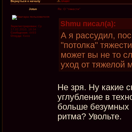
Вернуться к началу
Jotun
Re: О "тяжести"
Shmu писал(а):
Зарегистрирован:
Ср
17.02.2010, 18:34
А я рассудил, по
Сообщения:
4493
Откуда:
Киев
"потолка" тяжести
может вы не то с
уход от тяжелой 
Не зря. Ну какие 
углубление в техн
больше безумных 
ритма? Увольте.