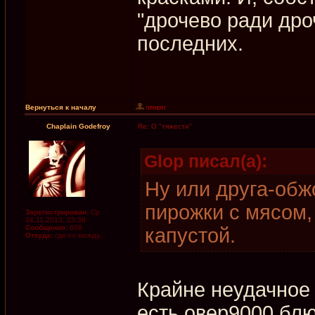
"дрочево ради дро
последних.
Вернуться к началу
Chaplain Godefroy
Re: О "тяжести"
Glop писал(а):
Ну или друга-обж
пирожки с мясом,
Зарегистрирован:
Ср
24.11.2010, 23:38
Сообщения:
608
капустой.
Откуда:
где-то между...
Крайне неудачное 
есть овер9000 бл