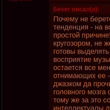
Откуда:
Балашиха
Sever писал(а):
Почему не берет
тенденция - на 
простой причин
кругозором, не ж
готовы выделять
восприятие музы
остается все ме
отнимающих ее -
джазком да про
головного мозга
тому же за это 
интеллектуалы д