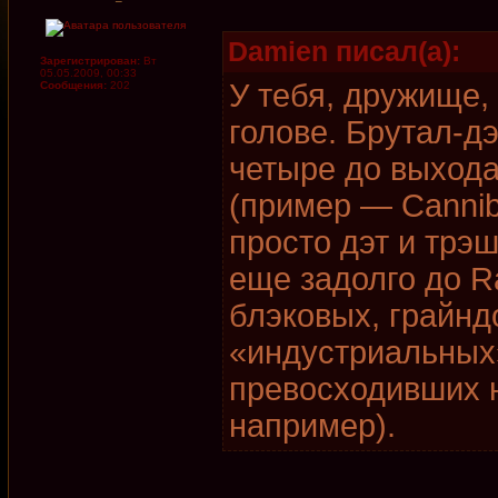
Damien писал(а):
Зарегистрирован:
Вт
05.05.2009, 00:33
У тебя, дружище,
Сообщения:
202
голове. Брутал-дэ
четыре до выход
(пример — Cannibal
просто дэт и трэ
еще задолго до R
блэковых, грайндо
«индустриальных»
превосходивших н
например).