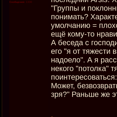
Сообщения:
1330
"Группы и поклонни
понимать? Характ
умолчанию = плохо
ещё кому-то нрави
А беседа с госпо
его "я от тяжести 
надоело". А я рас
некого "потолка" т
поинтересоваться:
Может, безвозврат
зря?" Раньше же э