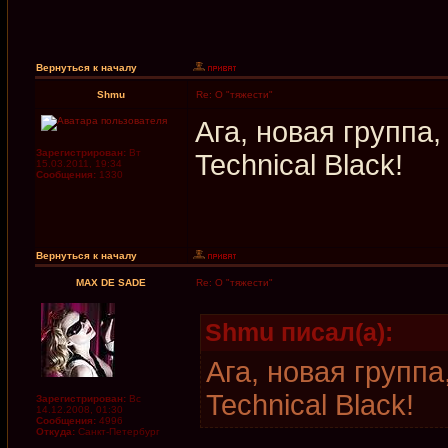
Вернуться к началу
Shmu
Re: О "тяжести"
Ага, новая группа,
Зарегистрирован:
Вт
Technical Black!
15.03.2011, 19:34
Сообщения:
1330
Вернуться к началу
MAX DE SADE
Re: О "тяжести"
Shmu писал(а):
Ага, новая группа,
Technical Black!
Зарегистрирован:
Вс
14.12.2008, 01:30
Сообщения:
4996
Откуда:
Санкт-Петербург