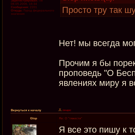
Зарегистрирован:
Пн
08.05.2006, 16:34
Просто тру так шу
Сообщения:
2201
Откуда:
Город федерального
значения
Нет! мы всегда мо
Прочим я бы поре
проповедь "О Бес
явлениях миру я в
Вернуться к началу
Glop
Re: О "тяжести"
Я все это пишу к 