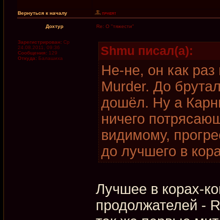
Вернуться к началу
Дохтур
Re: О "тяжести"
Зарегистрирован:
Ср
Shmu писал(а):
24.08.2011, 09:36
Сообщения:
129
Откуда:
Балашиха
Не-не, он как раз 
Murder. До брутал
дошёл. Ну а Карн
ничего потрясающ
видимому, прогр
до лучшего в кор
Лучшее в корах-ко
продолжателей - Rit