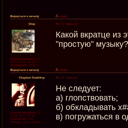
Вернуться к началу
Glop
Re: О "тяжести"
Какой вкратце из 
"простую" музыку
Зарегистрирован:
Пн
25.09.2006, 18:18
Сообщения:
3379
Вернуться к началу
Chaplain Godefroy
Re: О "тяжести"
Не следует:
а) глопствовать;
б) обкладывать х
Зарегистрирован:
Ср
в) погружаться в о
24.11.2010, 23:38
Сообщения:
608
Откуда:
где-то между...