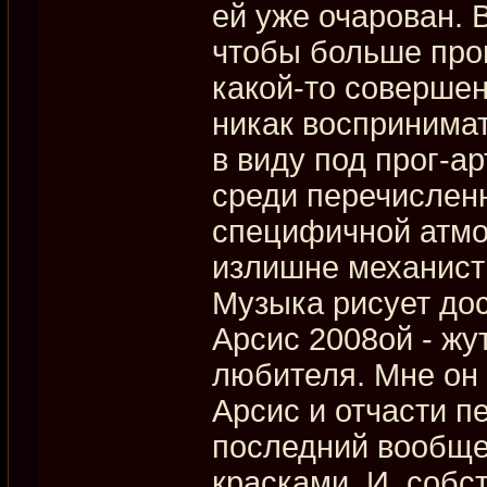
ей уже очарован.
чтобы больше прон
какой-то совершенн
никак воспринимат
в виду под прог-а
среди перечислен
специфичной атмо
излишне механисти
Музыка рисует до
Арсис 2008ой - жут
любителя. Мне он 
Арсис и отчасти п
последний вообще
красками. И, собс