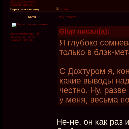
25.09.2006, 18:18
Сообщения:
3379
Вернуться к началу
Shmu
Re: О "тяжести"
Glop писал(а):
Зарегистрирован:
Вт
15.03.2011, 19:34
Я глубоко сомнев
Сообщения:
1330
только в блэк-мет
С Дохтуром я, ко
какие выводы над
честно. Ну, разв
у меня, весьма п
Не-не, он как раз 