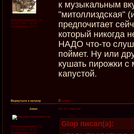
к музыкальным вку
"митоллиздская" (
Зарегистрирован:
Пн
предпочитает сейч
25.09.2006, 18:18
Сообщения:
3379
который никогда н
НАДО что-то слушат
поймет. Ну или др
кушать пирожки с 
капустой.
Вернуться к началу
Jotun
Re: О "тяжести"
Glop писал(а):
Зарегистрирован:
Ср
17.02.2010, 18:34
Сообщения:
4493