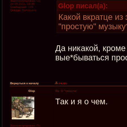
Зарегистрирован:
Ср
Glop писал(а):
24.08.2011, 09:36
Сообщения:
129
Откуда:
Балашиха
Какой вкратце из
"простую" музыку
Да никакой, кроме
вые*бываться про
Вернуться к началу
Glop
Re: О "тяжести"
Так и я о чем.
Зарегистрирован:
Пн