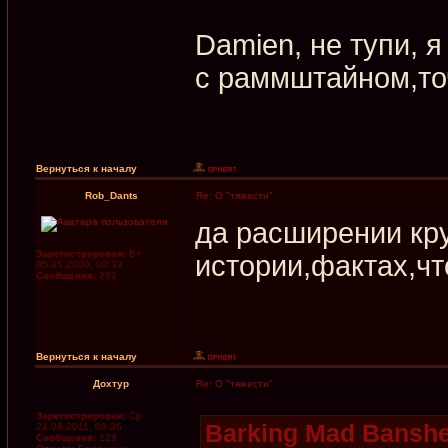
Damien, не тупи, 
с раммштайном,то
Вернуться к началу
Rob_Dants
Re: О "тяжести"
да расширении кру
Зарегистрирован:
Вт
истории,фактах,чт
05.05.2009, 00:33
Сообщения:
202
Вернуться к началу
Дохтур
Re: О "тяжести"
Зарегистрирован:
Ср
Barking Mad Banshe
24.08.2011, 09:36
Сообщения:
129