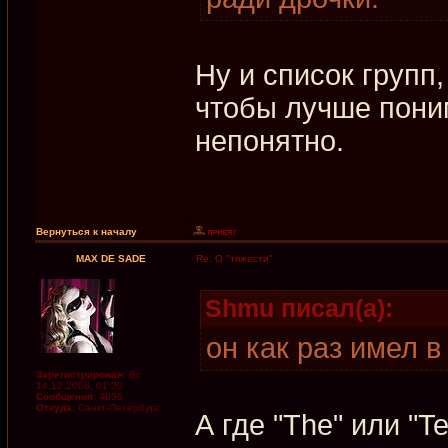
Ну и список групп
чтобы лучше пони
непонятно.
Вернуться к началу
MAX DE SADE
Re: О "тяжести"
Shmu писал(а):
он как раз имел в
Зарегистрирован:
Вс
14.12.2008, 01:30
Сообщения:
4996
Откуда:
Санкт-Петербург
А где "The" или "Te