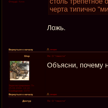
столь трепетное 
Откуда:
Киев
черта типично "м
Ложь.
Вернуться к началу
Glop
Re: О "тяжести"
Объясни, почему 
Зарегистрирован:
Пн
25.09.2006, 18:18
Сообщения:
3379
Вернуться к началу
Дохтур
Re: О "тяжести"