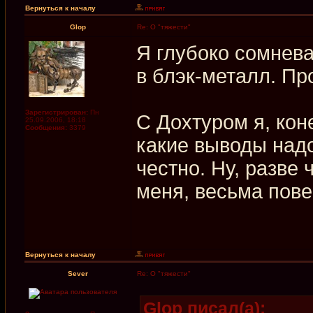
Вернуться к началу
Glop
Re: О "тяжести"
Я глубоко сомнева
в блэк-металл. Про
Зарегистрирован:
Пн
С Дохтуром я, кон
25.09.2006, 18:18
Сообщения:
3379
какие выводы надо
честно. Ну, разве 
меня, весьма пове
Вернуться к началу
Sever
Re: О "тяжести"
Glop писал(а):