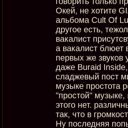
говорить только п
Окей, не хотите G
альбома Cult Of L
другое есть, тежо
вакалист присутсв
а вакалист блюет 
первых же звуков 
даже Buraid Insid
сладжевый пост ми
музыке простота р
"простой" музыке, 
этого нет. различ
так, что в громкос
Ну последняя попы