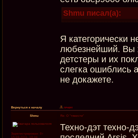
Shmu писал(а):
Я категорически 
любезнейший. Вы х
детстеры и их пок
слегка ошиблись 
не докажете.
Вернуться к началу
Shmu
Re: О "тяжести"
Техно-дэт техно-дэ
Зарегистрирован:
Вт
последний Arsis. Х
15.03.2011, 19:34