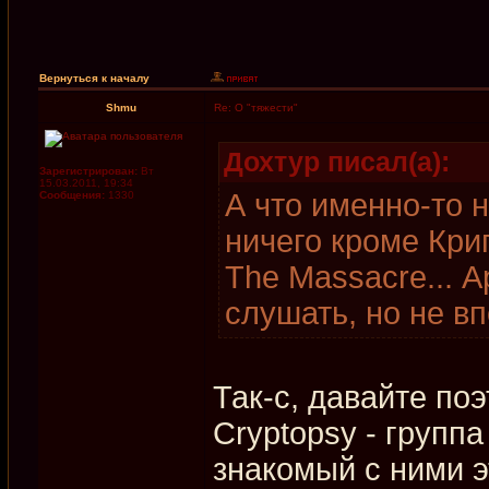
Вернуться к началу
Shmu
Re: О "тяжести"
Дохтур писал(а):
Зарегистрирован:
Вт
15.03.2011, 19:34
А что именно-то 
Сообщения:
1330
ничего кроме Кри
The Massacre... 
слушать, но не вп
Так-с, давайте поэ
Cryptopsy - группа
знакомый с ними э