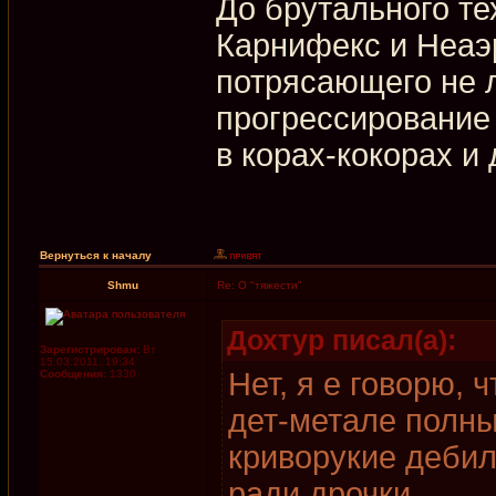
До брутального те
Карнифекс и Неаэр
потрясающего не л
прогрессирование
в корах-кокорах и
Вернуться к началу
Shmu
Re: О "тяжести"
Дохтур писал(а):
Зарегистрирован:
Вт
15.03.2011, 19:34
Нет, я е говорю, 
Сообщения:
1330
дет-метале полны
криворукие дебил
ради дрочки.