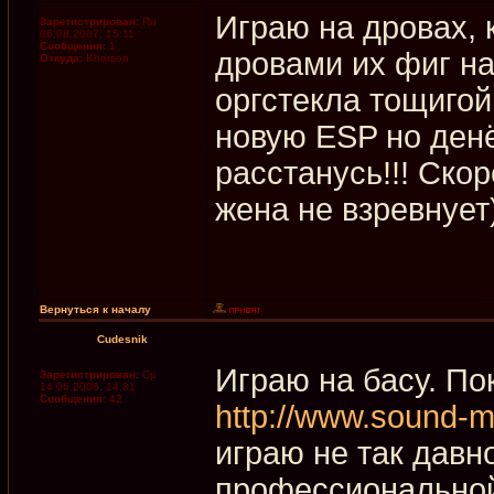
Играю на дровах, 
Зарегистрирован:
Пн
06.08.2007, 15:11
Сообщения:
1
дровами их фиг на
Откуда:
Kherson
оргстекла тощигой 4
новую ESP но денёг
расстанусь!!! Ско
жена не взревнует
Вернуться к началу
Cudesnik
Играю на басу. По
Зарегистрирован:
Ср
14.06.2006, 14:31
Сообщения:
42
http://www.sound-m
играю не так давно
профессиональной 