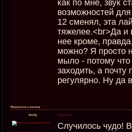
как по мне, звук 
возможностей для 
12 сменял, эта ла
тяжелее.<br>Да и 
нее кроме, правда
можно? Я просто н
мыло - потому что
заходить, а почту
регулярно. Ну да 
Вернуться к началу
theUg
Woohoo!!!
Cлучилось чудо! В
Зарегистрирован:
Пн