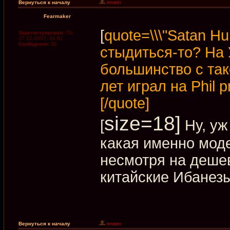
Вернуться к началу
Fearmaker
[
quote=\\\"Satan Hu
Зарегистрирован:
Пн
17.12.2007, 01:01
Сообщения:
32
стыдиться-то? На
большинство с так
лет играл на Phil 
[/quote]
size=18]
[
Ну, уж 
какая именно моде
несмотря на дешев
китайские Ибанезы.
Вернуться к началу