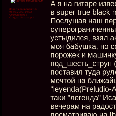
А я на гитаре изв
Зарегистрирован:
Сб
в super true black
05.07.2003, 10:32
Сообщения:
5
Откуда:
Sebastopol
Послушав наш пер
суперограниченны
устыдился, взял а
моя бабушка, но с
порожек и машинку
под_шесть_струн (
поставил туда ру
мечтой на ближай
"leyenda(Preludio-A
таки "легенда" Ис
вечерам на радос
посматриваю на Ib