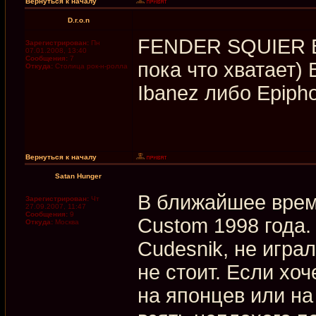
Вернуться к началу
D.r.o.n
FENDER SQUIER 
Зарегистрирован:
Пн
07.01.2008, 13:40
Сообщения:
7
пока что хватает
Откуда:
Столица рок-н-ролла
Ibanez либо Epiph
Вернуться к началу
Satan Hunger
В ближайшее врем
Зарегистрирован:
Чт
27.09.2007, 11:47
Сообщения:
9
Custom 1998 года. 
Откуда:
Москва
Cudesnik, не играл
не стоит. Если х
на японцев или н