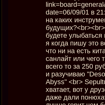
link=board=genera
date=06/09/01 в 21
на каких инструме
будущих?<br><br><
будете улыбаться и
я когда пишу это 
что ни на есть ки
санлайт или чего т
всего то за 250 ру
и разучиваю "Desol
Abyss" <br> Sepul
хватает, вот у дру
даже дали понюхат
лучше горит чем б