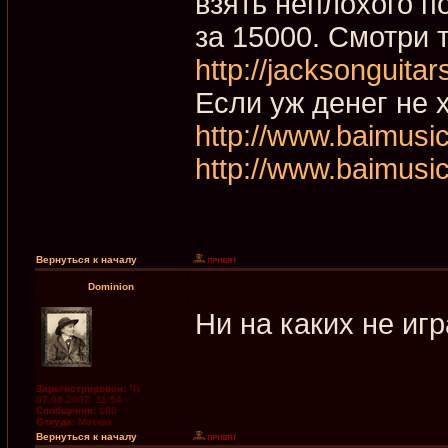
взять неплохого по
за 15000. Смотри т
http://jacksonguitars
Если уж денег не х
http://www.baimusi
http://www.baimusi
Вернуться к началу
Dominion
Ни на каких не игр
Зарегистрирован:
Чт
07.06.2007, 11:54
Сообщения:
186
Откуда:
Москва
Вернуться к началу