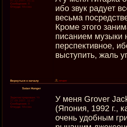
07.12.2007, 01:11
Сообщения:
8
ибо звук радует вс
Откуда:
Москва
весьма посредстве
Кроме этого зани
писанием музыки н
перспективное, и
выступить, жаль у
Вернуться к началу
Satan Hunger
У меня Grover Jack
Зарегистрирован:
Чт
27.09.2007, 11:47
Сообщения:
9
(Япония, 1992 г.,
Откуда:
Москва
очень удобным гр
рычащим джексоно