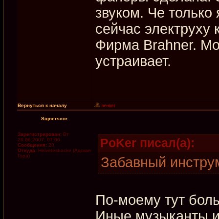
звуком. Че только 
сейчас электруху 
Фирма Brahner. М
устраивает.
Вернуться к началу
Signerscor
Зарегистрирован:
Вт
PoKer писал(а):
26.06.2007, 07:00
Сообщения:
20
Откуда:
Helvetesbacke (Адская
Гора)
Забавный инструм
По-моему тут боль
Иные музыканты и