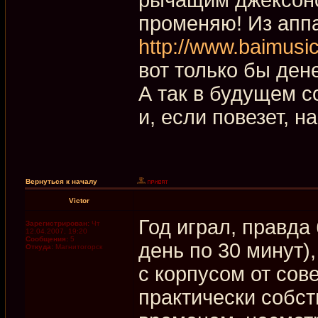
променяю! Из апп
http://www.baimusi
вот только бы дене
А так в будущем с
и, если повезет, н
Вернуться к началу
Victor
Год играл, правда
Зарегистрирован:
Чт
12.04.2007, 19:20
Сообщения:
5
день по 30 минут)
Откуда:
Магнитогорск
с корпусом от сов
практически собст