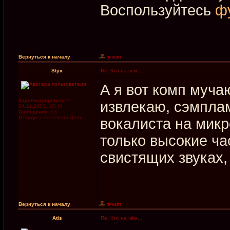
Воспользуйтесь
ф
Вернуться к началу
Styx
Re: Кто на чём...
А я вот комп мучаю
Зарегистрирован:
Вт
извлекаю, сэмплам
04.11.2003, 12:44
Сообщения:
63
Откуда:
г.Ростов-на-Дону
вокалиста на мик
только высокие ч
свистящих звуках,
Вернуться к началу
Atis
Re: Кто на чём...