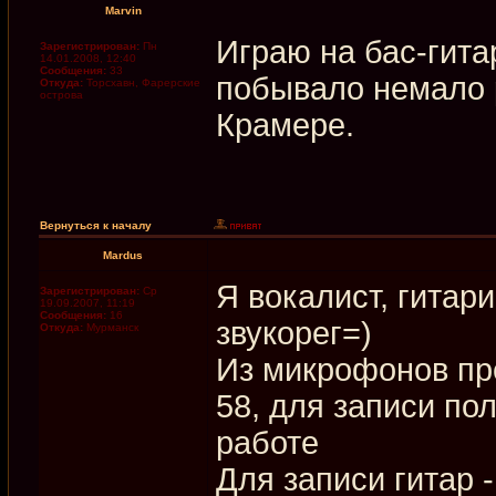
Marvin
Играю на бас-гита
Зарегистрирован:
Пн
14.01.2008, 12:40
Сообщения:
33
побывало немало 
Откуда:
Торсхавн, Фарерские
острова
Крамере.
Вернуться к началу
Mardus
Я вокалист, гитар
Зарегистрирован:
Ср
19.09.2007, 11:19
Сообщения:
16
звукорег=)
Откуда:
Мурманск
Из микрофонов пр
58, для записи по
работе
Для записи гитар 