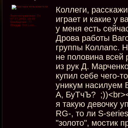
Коллеги, расскажи
Зарегистрирован:
Пн
играет и какие у 
07.07.2003, 19:49
Сообщения:
77
Откуда:
Got Lost...
у меня есть сейчас
Дрова работы Ваго
группы Коллапс. Н
не половина всей 
из рук Д. Марченко
купил себе чего-то
уникум насилуем B
А, БуТчЪ? ;))<br><
я такую девочку уп
RG-, то ли S-seri
"золото", мостик п