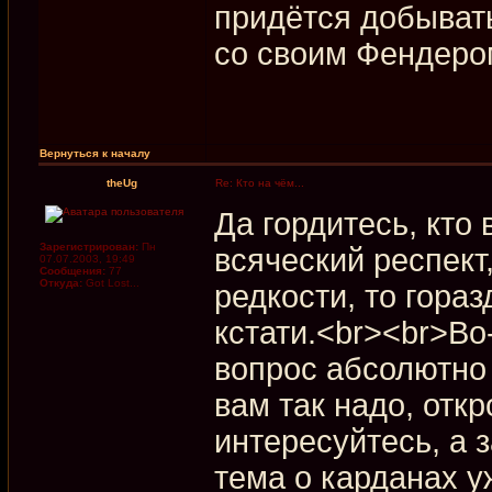
придётся добывать
со своим Фендером
Вернуться к началу
theUg
Re: Кто на чём...
Да гордитесь, кто
Зарегистрирован:
Пн
всяческий респект
07.07.2003, 19:49
Сообщения:
77
Откуда:
Got Lost...
редкости, то гораз
кстати.<br><br>Во
вопрос абсолютно 
вам так надо, отк
интересуйтесь, а 
тема о карданах у