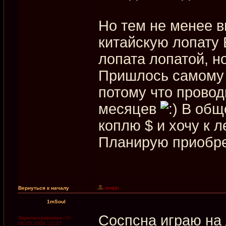
Но тем не менее в
китайскую лопату E
лопата лопатой, н
Пришлось самому 
потому что провод
месяцев
В обще
коплю $ и хочу к ле
Планирую приобре
Вернуться к началу
1mSoul
Соспсна играю на 
Зарегистрирован:
Чт
06.03.2008, 21:27