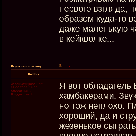
первого взгляда, 
образом куда-то в
даже маленькую ч
в кейкволке...
Вернуться к началу
HellFire
Я вот обладатель E
Зарегистрирован:
Чт
07.06.2007, 16:38
Сообщения:
7
хамбакерами. Звук
Откуда:
Irkutsk
но тож неплохо. П
хороший, да и стр
жезенькое сыграть
вполне устраивает