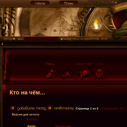
Кто на чём...
Страница
1
из
2
[ Сообщений: 59 ]
Версия для печати
Автор
theUg
Кто на чём...