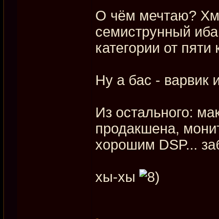
О чём мечтаю? Хм.
семиструнный ибан
категории от пяти
Ну а бас - варвик
Из остального: м
продакшена, монит
хорошим DSP... з
хы-хы