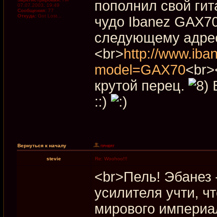
пополнил свой ги
07.07.2003, 19:49
Сообщения:
77
Откуда:
Got Lost...
чудо Ibanez GAX70
следующему адрес
<br>
http://www.iba
model=GAX70
<br>
крутой перец.
В
::)
Вернуться к началу
stevie
Re: Woohoo!!!
<br>Пель! Эбанез -
усилителя учти, чт
мирового империал