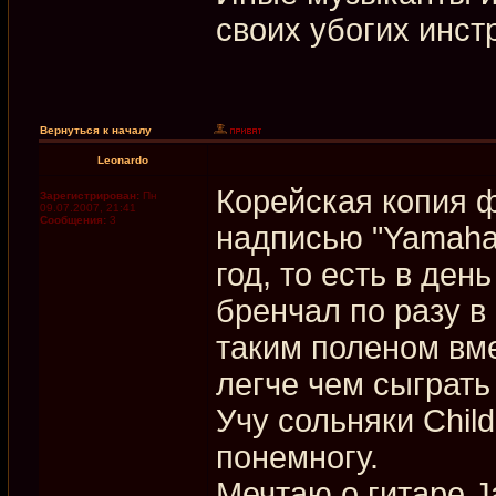
своих убогих инст
Вернуться к началу
Leonardo
Корейская копия ф
Зарегистрирован:
Пн
09.07.2007, 21:41
Сообщения:
3
надписью "Yamaha
год, то есть в ден
бренчал по разу в
таким поленом вме
легче чем сыграть 
Учу сольняки Chil
понемногу.
Мечтаю о гитаре Ja