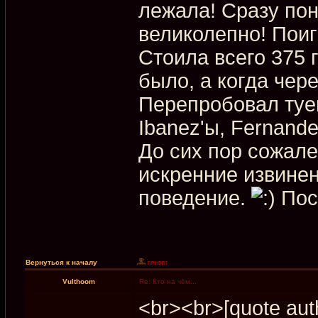
лежала! Сразу пон
великолепно! Поиг
Стоила всего 375 г
было, а когда чер
Перепробовал туев
Ibanez'ы, Fernande
До сих пор сожале
искренние извинен
поведение.
Пос
Вернуться к началу
Vulthoom
Re: Кто на чём...
<br><br>[quote au