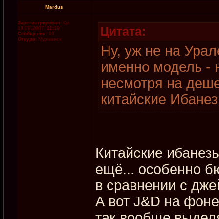
Mardus
Зарегистрирован:
Ср
Цитата:
19.09.2007, 11:19
Сообщения:
16
Откуда:
Мурманск
Ну, уж не на Урале
именно модель - н
несмотря на деше
китайские Ибанезы
Китайские ибанез
ещё... особенно б
в сравнении с джей
А вот J&D на фоне в
так вообще выделя