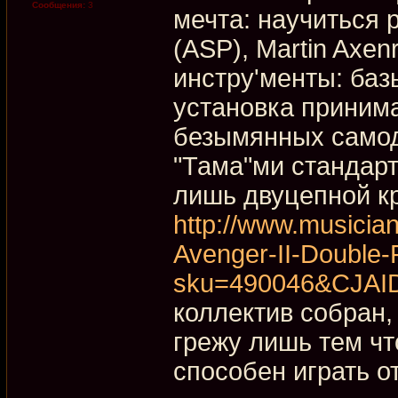
Сообщения:
3
мечта: научиться р
(ASP), Martin Axenr
инстру'менты: баз
установка приним
безымянных самод
"Тама"ми стандарт
лишь двуцепной кра
http://www.musician
Avenger-II-Double-
sku=490046&CJAI
коллектив собран,
грежу лишь тем чт
способен играть 