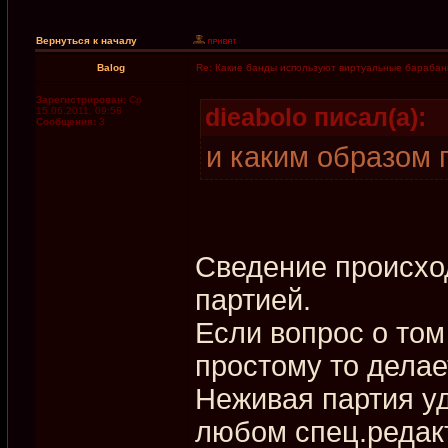
Вернуться к началу
Balog
Re: Какие банды используют виртуальные бараба
Зарегистрирован:
Ср
dieabolo писал(а):
15.06.2011, 09:58
Сообщения:
3
и каким образом 
Сведение происход
партией.
Если вопрос о том 
простому то делае
Неживая партия у
любом спец.редакт