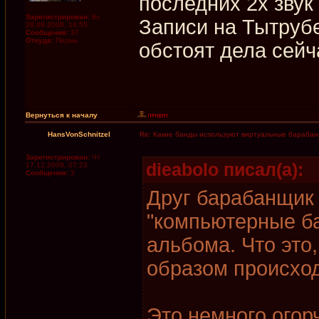
последних 2х звук
Зарегистрирован:
Вс
Записи на Тытрубе
28.09.2008, 14:55
Сообщения:
37
Откуда:
Пермь
обстоят дела сейч
Вернуться к началу
HansVonSchnitzel
Re: Какие банды используют виртуальные бараба
Зарегистрирован:
Чт
dieabolo писал(а):
17.12.2009, 07:23
Сообщения:
3
Друг барабанщик 
"компьютерные б
альбома. Что это,
образом происход
Это немного огор