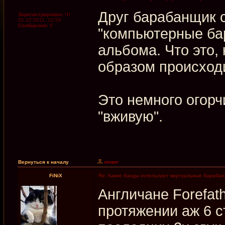
Друг барабанщик 
Зарегистрирован:
Чт
01.12.2011, 12:54
Сообщения:
5
"компьютерные ба
альбома. Что это,
образом происход
Это немного огорч
"вживую".
Вернуться к началу
FiNiX
Re: Какие банды используют виртуальные бараба
Англичане Forefa
протяжении аж 6 с