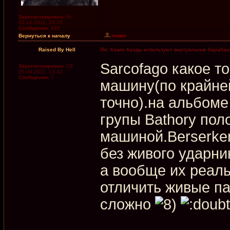
Зарегистрирован:
Вс
02.10.2011, 23:25
Сообщения:
425
Вернуться к началу
Raised By Hell
Re: Какие банды используют виртуальные бараба
Sarcofago какое т
Зарегистрирован:
Сб
05.03.2011, 13:42
Сообщения:
7
машину(по крайне
точно).на альбоме
групы Bathory пол
машиной.Berserker
без живого ударни
а вообще их реал
отличить живые па
сложно