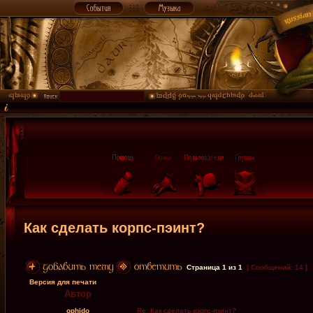
Как сделать корпс-пэинт?
Страница
1
из
1
[ Сообщений: 14 ]
Версия для печати
Автор
ophido
Re: Как сделать корпс-пэинт?