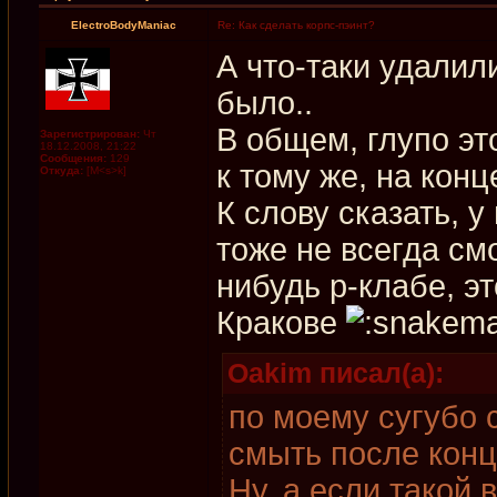
ElectroBodyManiac
Re: Как сделать корпс-пэинт?
А что-таки удалил
было..
В общем, глупо это
Зарегистрирован:
Чт
18.12.2008, 21:22
Сообщения:
129
к тому же, на конц
Откуда:
[M<s>k]
К слову сказать, 
тоже не всегда см
нибудь р-клабе, эт
Кракове
Oakim писал(а):
по моему сугубо
смыть после конце
Ну, а если такой 