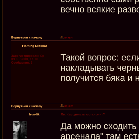
вечно всякие разв
Вернуться к началу
Flaming Drakkar
Такой вопрос: есл
Зарегистрирован:
Ср
03.06.2009, 14:18
Сообщения:
1
накладывать черны
получится бяка и 
Вернуться к началу
_Irun4ik_
Re: Как сделать корпс-пэинт?
Да можно сходить 
арсенала" там ест