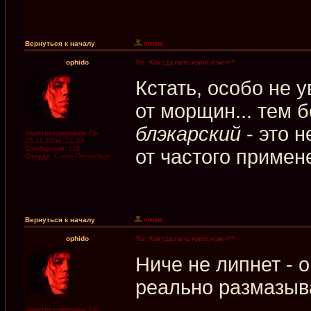
Вернуться к началу
ophido
Re: Как сделать корпс-пэинт?
Кстать, особо не 
от морщин... тем 
блэкарский
- это н
Зарегистрирован:
Пн
15.11.2004, 21:50
Сообщения:
116
от частого примене
Откуда:
Санкт-Петербург
Вернуться к началу
ophido
Re: Как сделать корпс-пэинт?
Ниче не липнет - о
реально размазыва
Зарегистрирован:
Пн