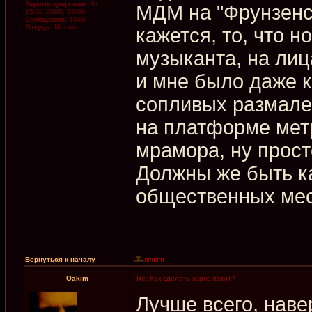
Зарегистрирован:
Вт
МДМ на "Фрунзенск
15.01.2008, 18:00
Сообщения:
4048
Откуда:
Москва
кажется, то, что 
музыканта, на лиц
и мне было даже к
сопливых размале
на платформе метр
мрамора, ну прост
Должны же быть к
общественных мес
Вернуться к началу
Oakim
Re: Как сделать корпс-пэинт?
Лучше всего, наве