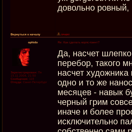
довольно ровный, 
Вернуться к началу
ophido
Re: Как сделать корпс-пэинт?
Да, насчет шлепков
перебор, такого м
насчет художника 
Зарегистрирован:
Пн
15.11.2004, 21:50
Сообщения:
116
одно и то же нано
Откуда:
Санкт-Петербург
месяцев - навык б
черный грим совс
иначе и более про
исключительно пал
собственно сами р