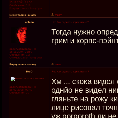
15.11.2004, 21:50
Сообщения:
116
Откуда:
Санкт-Петербург
Вернуться к началу
ophido
Re: Как сделать корпс-пэинт?
Тогда нужно опред
грим и корпс-пэйнт
Зарегистрирован:
Пн
15.11.2004, 21:50
Сообщения:
116
Откуда:
Санкт-Петербург
Вернуться к началу
DreD
Re: Как сделать корпс-пэинт?
Хм ... скока видел
Зарегистрирован:
Пн
однйо не видел ни
28.02.2005, 00:42
Сообщения:
29
гляньте на рожу кин
лице рисовал точн
уж gorgoroth ли не