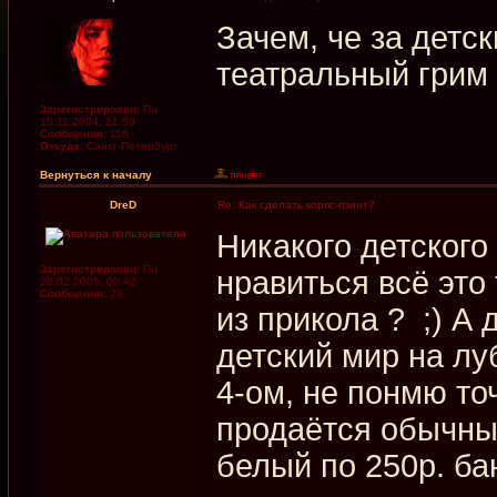
Зачем, че за детс
театральный грим и
Зарегистрирован:
Пн
15.11.2004, 21:50
Сообщения:
116
Откуда:
Санкт-Петербург
Вернуться к началу
DreD
Re: Как сделать корпс-пэинт?
Никакого детского
Зарегистрирован:
Пн
нравиться всё это
28.02.2005, 00:42
Сообщения:
29
из прикола ? ;) А 
детский мир на лу
4-ом, не понмю то
продаётся обычны
белый по 250р. бан