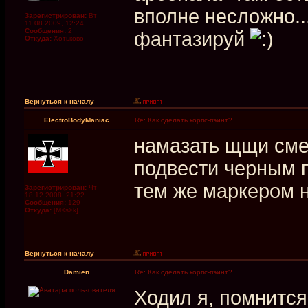
вполне несложно..
Зарегистрирован:
Вт
11.08.2009, 12:24
Сообщения:
2
фантазируй
Откуда:
Хотьково
Вернуться к началу
ElectroBodyManiac
Re: Как сделать корпс-пэинт?
намазать щщи сме
подвести черным 
тем же маркером 
Зарегистрирован:
Чт
18.12.2008, 21:22
Сообщения:
129
Откуда:
[M<s>k]
Вернуться к началу
Damien
Re: Как сделать корпс-пэинт?
Ходил я, помнится,