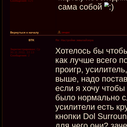
Сообщения:
425
сама собой
Вернуться к началу
BTK
Re: Настройки эквалайзера
Хотелось бы чтобы 
Зарегистрирован:
Ср
30.11.2011, 22:13
Сообщения:
2
как лучше всего п
проигр, усилитель
выше, надо постав
если я хочу чтобы
было нормально с
усилители есть кру
кнопки Dol Surrou
для чего они? зач