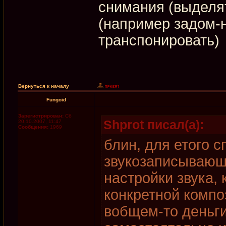
снимания (выделят
(например задом-
транспонировать)
Вернуться к началу
Fungoid
Зарегистрирован:
Сб
Shprot писал(а):
20.10.2007, 11:47
Сообщения:
1969
блин, для етого 
звукозаписывающ
настройки звука,
конкретной компо
вобщем-то деньги 