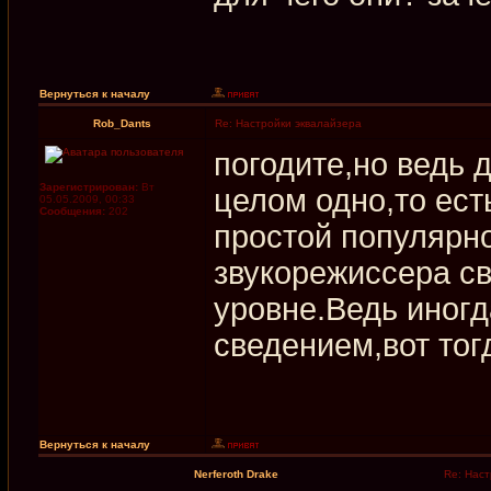
Вернуться к началу
Rob_Dants
Re: Настройки эквалайзера
погодите,но ведь 
Зарегистрирован:
Вт
целом одно,то ест
05.05.2009, 00:33
Сообщения:
202
простой популярн
звукорежиссера с
уровне.Ведь иног
сведением,вот тог
Вернуться к началу
Nerferoth Drake
Re: Наст