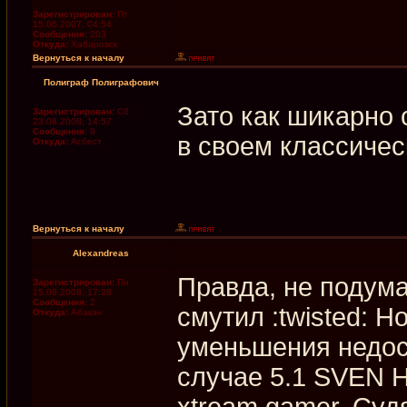
Зарегистрирован:
Пт
15.06.2007, 04:54
Сообщения:
203
Откуда:
Хабаровск
Вернуться к началу
Полиграф Полиграфович
Зато как шикарно 
Зарегистрирован:
Сб
23.08.2008, 14:57
Сообщения:
9
в своем классичес
Откуда:
Асбест
Вернуться к началу
Alexandreas
Правда, не подума
Зарегистрирован:
Пн
15.09.2008, 17:28
Сообщения:
2
смутил :twisted: 
Откуда:
Абакан
уменьшения недос
случае 5.1 SVEN H
xtream gamer. Суд