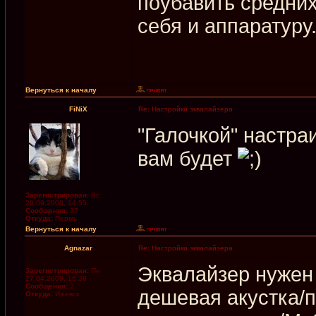
поубавить средних
себя и аппаратуру
Вернуться к началу
FiNiX
Re: Настройки эквалайзера
"Галочкой" настра
вам будет
Зарегистрирован:
Вс
28.09.2008, 14:55
Сообщения:
37
Откуда:
Пермь
Вернуться к началу
Agnazar
Re: Настройки эквалайзера
Эквалайзер нужен 
Зарегистрирован:
Пн
27.04.2009, 16:38
Сообщения:
2
дешевая акустка/
Откуда:
Ижевск