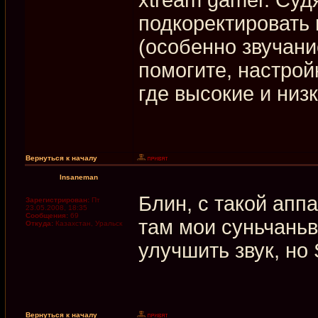
подкоректировать 
(особенно звучан
помогите, настройк
где высокие и низ
Вернуться к началу
Insaneman
Блин, с такой апп
Зарегистрирован:
Пт
23.05.2008, 18:35
Сообщения:
69
там мои суньчаньв
Откуда:
Казахстан, Уральск
улучшить звук, но 
Вернуться к началу