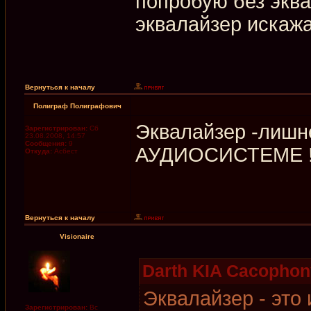
попробую без эква
эквалайзер искаж
Вернуться к началу
Полиграф Полиграфович
Эквалайзер -лишн
Зарегистрирован:
Сб
23.08.2008, 14:57
Сообщения:
9
АУДИОСИСТЕМЕ 
Откуда:
Асбест
Вернуться к началу
Visionaire
Darth KIA Cacophon
Эквалайзер - это
Зарегистрирован:
Вс