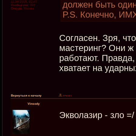
должен быть одина
11.09.2005, 02:47
Сообщения:
906
Откуда:
Москва
P.S. Конечно, ИМ
Согласен. Зря, чт
мастеринг? Они ж
работают. Правда,
хватает на ударны
Вернуться к началу
Vinsody
Экволазир - зло =/