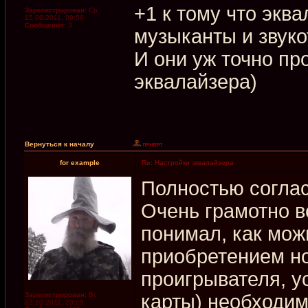
+1 к тому что экв
Зарегистрирован:
Ср
15.06.2011, 09:58
Сообщения:
3
музыканты и звуко
И они уж точно п
эквалайзера)
Вернуться к началу
for example
Re: Настройки эквалайзера
Полностью согла
Очень грамотно в
понимал, как мож
приобретением н
проигрывателя, ус
Зарегистрирован:
Вс
карты) необходим
02.10.2011, 23:25