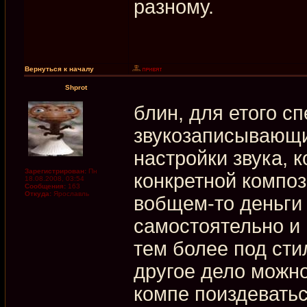
разному.
Вернуться к началу
Shprot
блин, для етого с
звукозаписывающи
настройки звука, 
Зарегистрирован:
Пн
конкретной композ
18.08.2008, 03:54
Сообщения:
163
Откуда:
Ярославль
вобщем-то деньги п
самостоятельно и
тем более под сти
другое дело можн
компе поиздеватьс