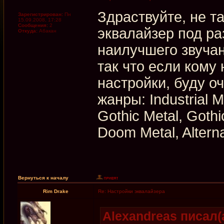
Здраствуйте, не т
Зарегистрирован:
Пн
15.09.2008, 17:28
Сообщения:
2
эквалайзер под ра
Откуда:
Абакан
наилучшего звучан
так что если кому
настройки, буду 
жанры: Industrial M
Gothic Metal, Gothi
Doom Metal, Altern
Вернуться к началу
Rim Drake
Re: Настройки эквалайзера
Alexandreas писал(а