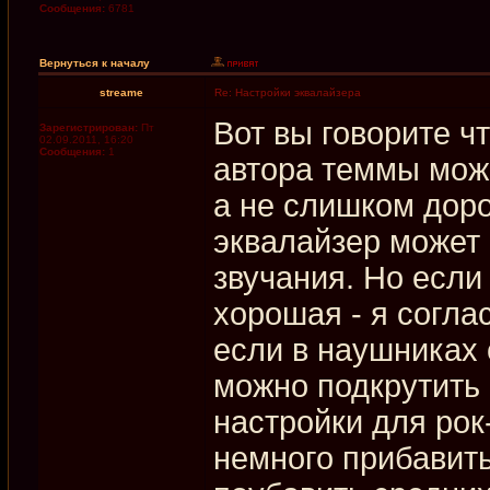
Сообщения:
6781
Вернуться к началу
streame
Re: Настройки эквалайзера
Вот вы говорите чт
Зарегистрирован:
Пт
02.09.2011, 16:20
Сообщения:
1
автора теммы може
а не слишком доро
эквалайзер может
звучания. Но если
хорошая - я соглас
если в наушниках 
можно подкрутить 
настройки для рок
немного прибавить