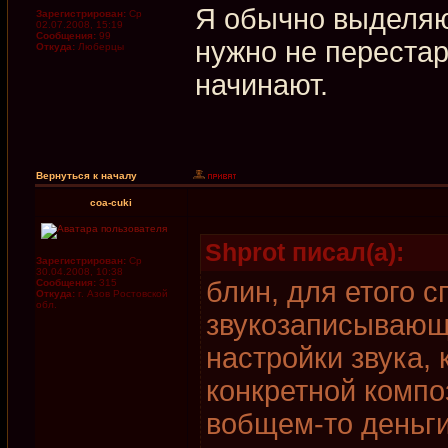
Я обычно выделяю 
Зарегистрирован:
Ср
02.07.2008, 15:19
Сообщения:
99
нужно не перестар
Откуда:
Люберцы
начинают.
Вернуться к началу
coa-cuki
Shprot писал(а):
Зарегистрирован:
Ср
30.04.2008, 10:38
блин, для етого 
Сообщения:
315
Откуда:
г. Азов Ростовской
обл.
звукозаписывающ
настройки звука,
конкретной компо
вобщем-то деньги 