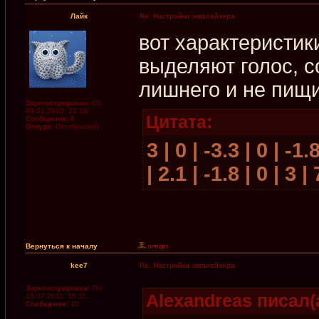
Лайк
Re: Настройки эквалайзера
вот характеристик
выделяют голос, с
лишнего и не пищи
Зарегистрирован:
Сб
09.01.2010, 17:18
Цитата:
Сообщения:
6
Откуда:
Октябрьский
3 | 0 | -3.3 | 0 | -1.
| 2.1 | -1.8 | 0 | 3 |
Вернуться к началу
kee7
Re: Настройки эквалайзера
Зарегистрирован:
Пн
Alexandreas писал(а
18.07.2011, 15:11
Сообщения:
10