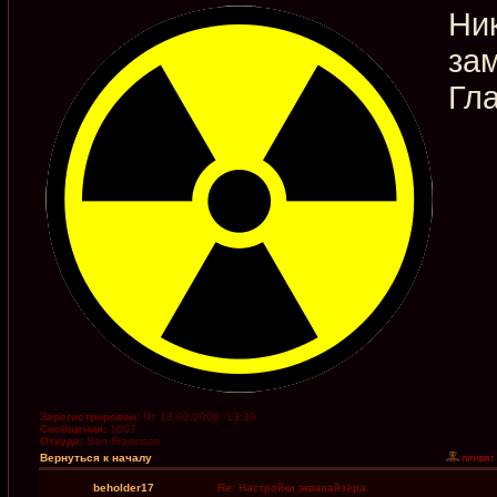
Ник
за
Гла
Зарегистрирован:
Чт 13.03.2008, 13:39
Сообщения:
1607
Откуда:
San-Francisco
Вернуться к началу
beholder17
Re: Настройки эквалайзера