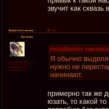
привык к такой на
звучит как сквазь в
Вернуться к началу
Rim Drake
Headhunter писал(а
Я обычно выделяю
Зарегистрирован:
Вт
нужно не перестар
26.08.2008, 16:27
Сообщения:
265
Откуда:
Ижевск
начинают.
примерно так же д
юзать, то какой то