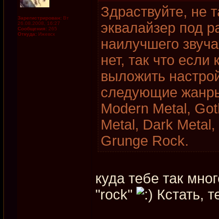
Здраствуйте, не 
Зарегистрирован:
Вт
эквалайзер под р
26.08.2008, 16:27
Сообщения:
265
Откуда:
Ижевск
наилучшего звуча
нет, так что если
выложить настрой
следующие жанры: 
Modern Metal, Goth
Metal, Dark Metal,
Grunge Rock.
куда тебе так мно
"rock"
Кстать, т