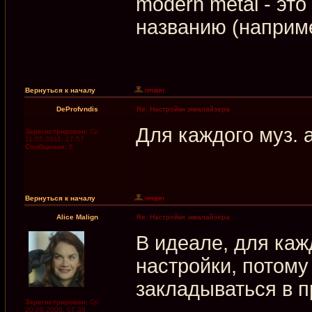
modern metal - эт
названию (наприме
Вернуться к началу
DeProfvndis
Re: Настройки эквалайзера
Для каждого муз. 
Зарегистрирован:
Ср
11.05.2011, 17:57
Сообщения:
6
Вернуться к началу
Alice Malign
Re: Настройки эквалайзера
В идеале, для ка
настройки, потому
закладываться в п
Зарегистрирован:
Ср
20.09.2006, 07:38