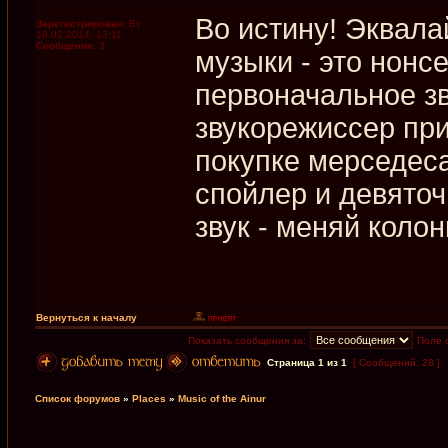
Во истину! Эквала
Зарегистрирован:
Вт
18.02.2014, 13:11
Сообщения:
3
музыки - это нонс
первоначальное зв
звукорежиссер при
покупке мерседеса
спойлер и девяточ
звук - меняй колон
Вернуться к началу
Показать сообщения за:
Поле 
Страница
1
из
1
[ Сообщений: 28 ]
Список форумов
»
Places
»
Music of the Ainur