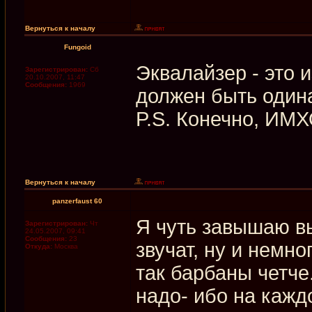
Вернуться к началу
Fungoid
Эквалайзер - это 
Зарегистрирован:
Сб
20.10.2007, 11:47
Сообщения:
1969
должен быть одинак
P.S. Конечно, ИМХ
Вернуться к началу
panzerfaust 60
Я чуть завышаю вы
Зарегистрирован:
Чт
24.05.2007, 09:41
Сообщения:
23
звучат, ну и немн
Откуда:
Москва
так барбаны четче
надо- ибо на кажд