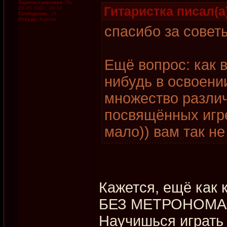
Зарегистрирован:
Пн
Гитаристка писал(а
28.05.2007, 18:19
Сообщения:
19
Откуда:
Курган
спасибо за совет
Ещё вопрос: как 
нибудь в освоени
множество различ
посвящённых игре
мало)) вам так не
Кажется, ещё как 
БЕЗ МЕТРОНОМА м
Научишься играть