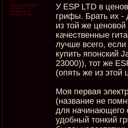
У ESP LTD в ценов
Зарегистрирован:
Чт
27.09.2007, 11:47
Сообщения:
9
грифы. Брать их -
Откуда:
Москва
из той же ценовой
качественные гита
лучше всего, если
купить японский J
23000)), тот же ESP
(опять же из этой 
Моя первая электр
(название не помн
для начинающего 
удобный тонкий гр