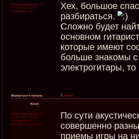
Хех, большое спас
Зарегистрирован:
Ср
05.09.2007, 20:07
Сообщения:
8
разбираться.
Сложно будет найти
основном гитарист
которые имеют со
больше знакомы с 
электрогитары, то
Вернуться к началу
Krom
По сути акустичес
Зарегистрирован:
Пн
23.04.2007, 06:07
Сообщения:
2
совершенно разны
Откуда:
Krasnoyarsk
приемы игры на н