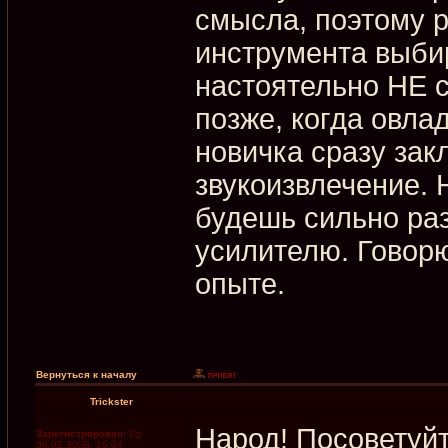
смысла, поэтому 
инструмента выби
настоятельно НЕ с
позже, когда овла
новичка сразу за
звукоизвлечение. 
будешь сильно раз
усилителю. Говорю
опыте.
Вернуться к началу
Trickster
Народ! Посоветуйт
Зарегистрирован:
Ср
06.02.2008, 16:04