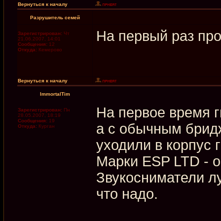
Вернуться к началу
Разрушитель семей
На первый раз про
Зарегистрирован:
Чт
21.06.2007, 14:01
Сообщения:
12
Откуда:
Кемерово
Вернуться к началу
ImmortalTim
На первое время г
Зарегистрирован:
Пн
28.05.2007, 18:19
Сообщения:
19
а с обычным бридж
Откуда:
Курган
уходили в корпус 
Марки ESP LTD - о
Звукосниматели л
что надо.