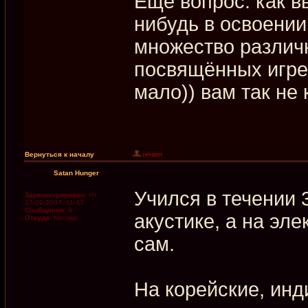
Ещё вопрос: как в
нибудь в освоении
множество различн
посвящённых игре 
мало)) вам так не
Вернуться к началу
Satan Hunger
Учился в течении 
Зарегистрирован:
Чт
27.09.2007, 11:47
Сообщения:
9
акустике, а на эл
Откуда:
Москва
сам.
На корейские, инд