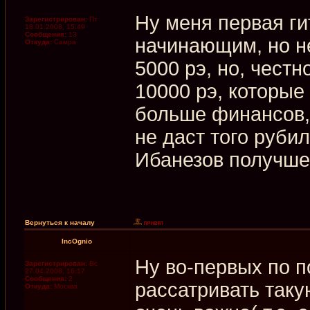
Ну меня первая гит
Зарегистрирован:
Пт
18.01.2008, 15:49
Сообщения:
13
начинающим, но н
Откуда:
Самра
5000 рэ, но, чест
10000 рэ, которые
больше финансов, т
не даст того рубил
Ибанезов получше
Вернуться к началу
IncOgnio
Ну во-первых по п
Зарегистрирован:
Вс
27.04.2008, 16:17
Сообщения:
2
рассатривать такую
Откуда:
Москва