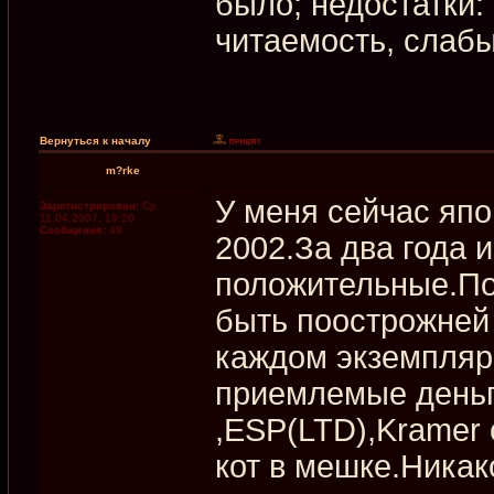
было; недостатки:
читаемость, слаб
Вернуться к началу
m?rke
У меня сейчас япо
Зарегистрирован:
Ср
11.04.2007, 19:20
Сообщения:
48
2002.За два года 
положительные.По
быть поострожней 
каждом экземпляр
приемлемые деньги
,ESP(LTD),Kramer 
кот в мешке.Никак