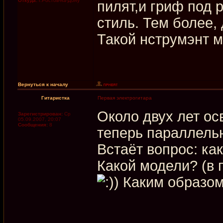
Откуда:
г.Ростов-на-Дону
пилят,и гриф под р
стиль. Тем более,
Такой нструмэнт м
Вернуться к началу
Гитаристка
Первая электрогитара
Около двух лет ос
Зарегистрирован:
Ср
05.09.2007, 20:07
Сообщения:
8
теперь параллельн
Встаёт вопрос: ка
Какой модели? (в 
) Каким образом