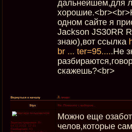
дальнейшем,для л
хорошие.<br><br>Н
одном сайте я пр
Jackson JS30RR R
знаю),вот ссылка
br ... ter=95....
.Не з
разбираются,говор
скажешь?<br>
Вернуться к началу
Styx
Re: Помогите с выбором...
Можно еще озаботи
Зарегистрирован:
Вт
челов,которые сам
04.11.2003, 12:44
Сообщения:
63