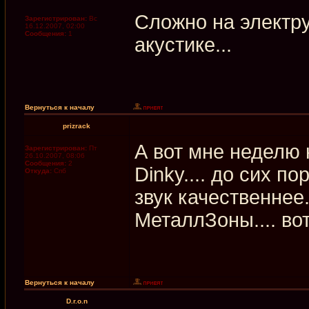
Сложно на электру
Зарегистрирован:
Вс
16.12.2007, 02:00
Сообщения:
1
акустике...
Вернуться к началу
prizrack
А вот мне неделю
Зарегистрирован:
Пт
26.10.2007, 08:06
Сообщения:
2
Dinky.... до сих по
Откуда:
Спб
звук качественнее.
МеталлЗоны.... вот 
Вернуться к началу
D.r.o.n