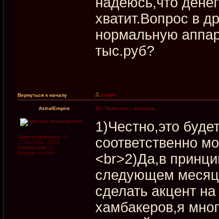
надеюсь,что денег
хватит.Вопрос в д
нормальную аппар
тыс.руб?
Вернуться к началу
AstralEmpire
Re: Помогите с выбором...
1)Честно,это буде
Зарегистрирован:
Вт
соответственно мо
17.01.2006, 20:03
Сообщения:
22
Откуда:
Москва
<br>2)Да,в принци
следующем месяце
сделать акцент на
хамбакеров,я мног