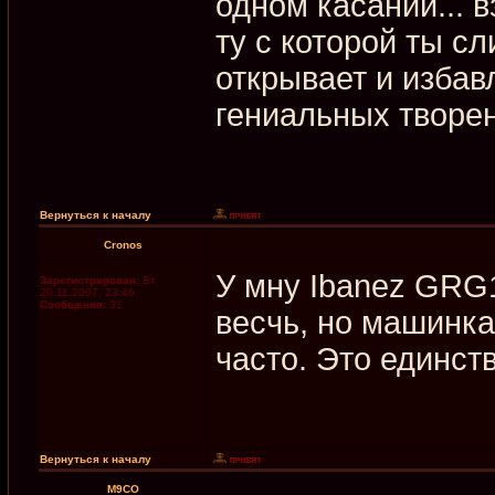
одном касании... в
ту с которой ты сл
открывает и избав
гениальных творе
Вернуться к началу
Cronos
У мну Ibanez GRG
Зарегистрирован:
Вт
20.11.2007, 23:46
Сообщения:
31
весчь, но машинка
часто. Это единс
Вернуться к началу
M9CO