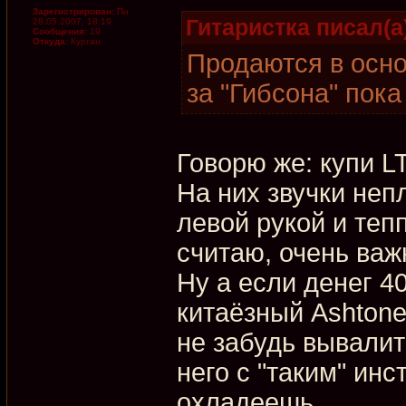
Зарегистрирован:
Пн
Гитаристка писал(а
28.05.2007, 18:19
Сообщения:
19
Откуда:
Курган
Продаются в осно
за "Гибсона" пока
Говорю же: купи L
На них звучки неп
левой рукой и теп
считаю, очень важ
Ну а если денег 40
китаёзный Ashton
не забудь вывалить
него с "таким" ин
охладеешь...