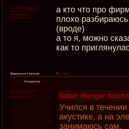
а кто что про фир
Зарегистрирован:
Сб
06.10.2007, 00:49
Сообщения:
1
плохо разбираюсь..
Откуда:
Москва
(вроде)
а то я, можно сказ
как то приглянула
Вернуться к началу
Гитаристка
Зарегистрирован:
Ср
Satan Hunger писал(
05.09.2007, 20:07
Сообщения:
8
Учился в течении
акустике, а на эл
занимаюсь сам.