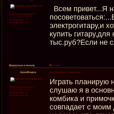
Всем привет...Я н
Зарегистрирован:
Вт
посоветоваться:..
17.01.2006, 20:03
Сообщения:
22
Откуда:
Москва
электрогитару,и х
купить гитару,для 
тыс.руб?Если не с
Вернуться к началу
AstralEmpire
Re: Помогите с выбором...
Играть планирую н
Зарегистрирован:
Вт
слушаю я в основн
17.01.2006, 20:03
Сообщения:
22
Откуда:
Москва
комбика и примочк
совпадает с моим