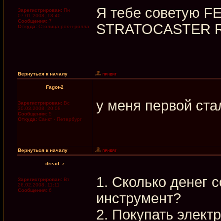
Я тебе советую 
Зарегистрирован:
Пн
07.01.2008, 13:40
Сообщения:
7
STRATOCASTER 
Откуда:
Столица рок-н-ролла
Вернуться к началу
Fagot-2
у меня первой ста
Зарегистрирован:
Вс
30.03.2008, 20:08
Сообщения:
5
Откуда:
Санкт - Петербург
Вернуться к началу
dread_z
1. Сколько денег 
Зарегистрирован:
Вт
26.02.2008, 11:11
Сообщения:
6
инструмент?
2. Покупать элект