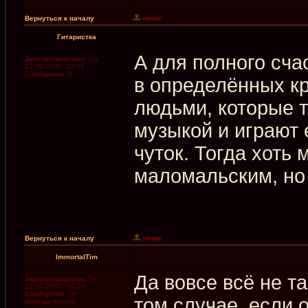
Вернуться к началу
Гитаристка
А для полного счас
Зарегистрирован:
Ср
05.09.2007, 20:07
Сообщения:
8
в определённых кр
людьми, которые 
музыкой и играют 
чуток. Тогда хоть 
маломальским, но 
Вернуться к началу
ImmortalTim
Да вовсе всё не та
Зарегистрирован:
Пн
28.05.2007, 18:19
Сообщения:
19
том случае, если 
Откуда:
Курган