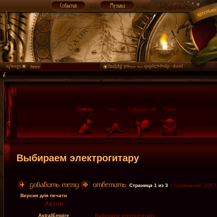
Выбираем электрогитару
Страница
1
из
3
[ Сообщений: 106 
Версия для печати
Автор
AstralEmpire
Выбираем электрогитару