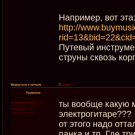
Например, вот эта
http://www.buymus
rid=13&bid=22&ci
Путевый инструмен
струны сквозь корп
Вернуться к началу
Fantomas
ты вообще какую м
Зарегистрирован:
Чт
08.11.2007, 21:38
Сообщения:
17
электрогитаре???
Откуда:
Moscow
от этого надо отта
панка и тп .Где тр