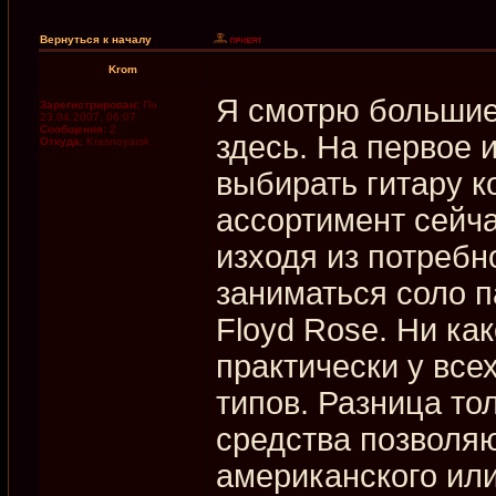
Вернуться к началу
Krom
Я смотрю большие
Зарегистрирован:
Пн
23.04.2007, 06:07
Сообщения:
2
здесь. На первое
Откуда:
Krasnoyarsk
выбирать гитару к
ассортимент сейча
изходя из потребн
заниматься соло п
Floyd Rose. Ни ка
практически у все
типов. Разница тол
средства позволяю
американского или