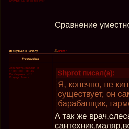
Откуда:
Санкт-Петербург
Сравнение уместно
Вернуться к началу
Frostauskas
Зарегистрирован:
Пт
Shprot писал(а):
15.08.2008, 09:46
Сообщения:
487
Откуда:
Минск
Я, конечно, не ки
существует, он сам
барабанщик, гармо
А так же врач,слес
сантехник,маляр,в