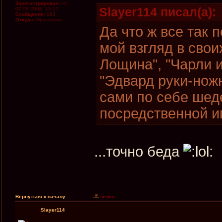
Зарегистрирован:
Чт
Slayer114 писал(а):
07.08.2008, 15:17
Сообщения:
193
Откуда:
Ярославль
Да что ж все так
мой взгляд в сво
Лощина", "Чарли 
"Эдвард руки-ножн
сами по себе шед
посредственной иг
...точно беда
Вернуться к началу
Slayer114