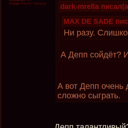
Сообщения:
327
Откуда:
Нижний Новгород
dark-mrella писал(а
MAX DE SADE писа
Ни разу. Слишко
А Депп сойдёт? 
А вот Депп очень 
сложно сыграть.
Депп талантливы