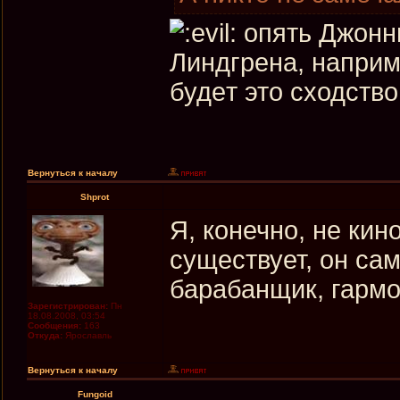
опять Джонни
Линдгрeнa, нaприм
будeт это сходство
Вернуться к началу
Shprot
Я, конечно, не кин
существует, он сам
барабанщик, гармо
Зарегистрирован:
Пн
18.08.2008, 03:54
Сообщения:
163
Откуда:
Ярославль
Вернуться к началу
Fungoid