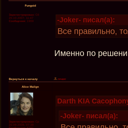
Fungoid
Зарегистрирован:
Сб
-Joker- писал(а):
20.10.2007, 11:47
Сообщения:
1969
Все правильно, то
Именно по решению
Вернуться к началу
Alice Malign
Darth KIA Cacophony
-Joker- писал(а):
Зарегистрирован:
Ср
Все правильно, т
20.09.2006, 07:38
Сообщения:
6781