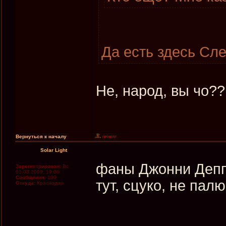
Да есть здесь Сле
Не, народ, вы чо?
Вернуться к началу
Solar Light
фaны Джонни Дeппa
Зарегистрирован:
Вс
01.03.2009, 19:06
Сообщения:
100
тут, сцуко, нe пa
Откуда:
Крaснодaр