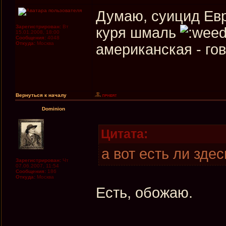
Думаю, суицид Евр
Зарегистрирован:
Вт
куря шмаль
15.01.2008, 18:00
Сообщения:
4048
Откуда:
Москва
американская - го
Вернуться к началу
Dominion
Цитата:
a вот eсть ли здe
Зарегистрирован:
Чт
07.06.2007, 11:54
Сообщения:
186
Откуда:
Москва
Есть, обожаю.