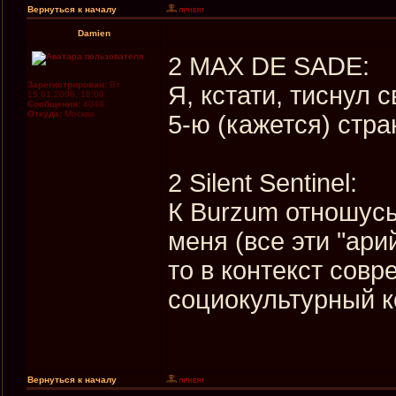
Вернуться к началу
Damien
2 MAX DE SADE:
Зарегистрирован:
Вт
Я, кстати, тиснул 
15.01.2008, 18:00
Сообщения:
4048
Откуда:
Москва
5-ю (кажется) стра
2 Silent Sentinel:
К Burzum отношусь
меня (все эти "ари
то в контекст совр
социокультурный к
Вернуться к началу