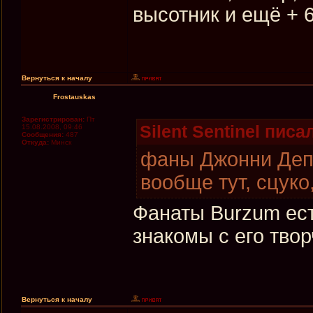
высотник и ещё + 
Вернуться к началу
Frostauskas
Зарегистрирован:
Пт
Silent Sentinel писал
15.08.2008, 09:46
Сообщения:
487
Откуда:
Минск
фaны Джонни Дeппa
вообщe тут, сцук
Фанаты Burzum ест
знакомы с его тво
Вернуться к началу