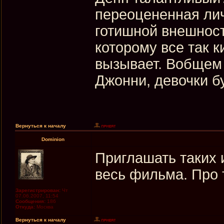
переоцененная лич
готишной внешност
которому все так 
вызывает. Вобщем 
Джонни, девочки бу
Вернуться к началу
Dominion
Приглашать таких 
весь фильма. Про т
Зарегистрирован:
Чт
07.06.2007, 11:54
Сообщения:
186
Откуда:
Москва
Вернуться к началу