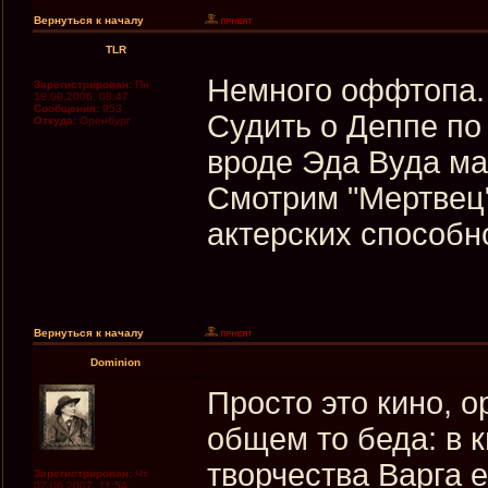
Вернуться к началу
TLR
Немного оффтопа.
Зарегистрирован:
Пн
18.09.2006, 08:47
Сообщения:
953
Судить о Деппе по
Откуда:
Оренбург
вроде Эда Вуда ма
Смотрим "Мертвец" 
актерских способн
Вернуться к началу
Dominion
Просто это кино, 
общем то беда: в к
творчества Варга 
Зарегистрирован:
Чт
07.06.2007, 11:54