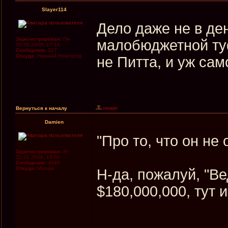
Slayer114
Дело даже не в де
Зарегистрирован:
Пн
малобюджетной туфт
30.06.2008, 17:14
Сообщения:
327
Откуда:
Нижний Новгород
не Питта, и уж са
Вернуться к началу
Damien
"Про то, что он не
Зарегистрирован:
Вт
15.01.2008, 18:00
Сообщения:
4048
Откуда:
Москва
Н-да, пожалуй, "Ве
$180,000,000, тут 