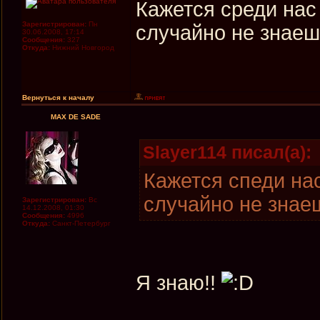
Кажется среди нас
Зарегистрирован:
Пн
случайно не знаеш
30.06.2008, 17:14
Сообщения:
327
Откуда:
Нижний Новгород
Вернуться к началу
MAX DE SADE
Slayer114 писал(а):
Кажется спеди на
случайно не знае
Зарегистрирован:
Вс
14.12.2008, 01:30
Сообщения:
4996
Откуда:
Санкт-Петербург
Я знаю!!