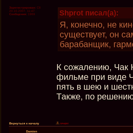
Зарегистрирован:
Сб
Shprot писал(а):
20.10.2007, 11:47
Сообщения:
1969
Я, конечно, не ки
существует, он сам
барабанщик, гармо
К сожалению, Чак 
фильме при виде Ч
пять в шею и шестн
Также, по решению 
Вернуться к началу
Damien