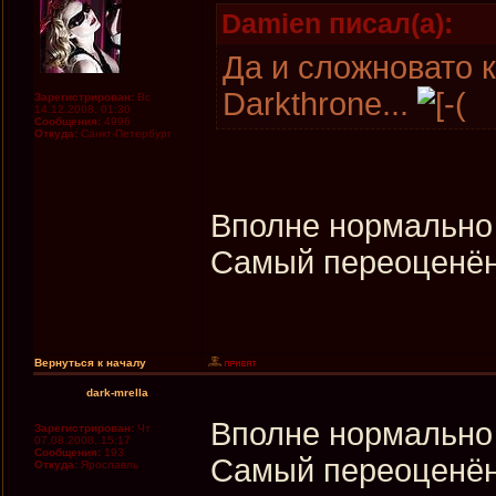
Damien писал(а):
Да и сложновато к
Darkthrone...
Зарегистрирован:
Вс
14.12.2008, 01:30
Сообщения:
4996
Откуда:
Санкт-Петербург
Вполне нормально 
Самый переоценё
Вернуться к началу
dark-mrella
Вполне нормально 
Зарегистрирован:
Чт
07.08.2008, 15:17
Сообщения:
193
Самый переоценё
Откуда:
Ярославль