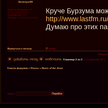
Destroyer89
Круче Бурзума може
Зарегистрирован:
Пт
16.01.2009, 23:12
Сообщения:
119
http://www.lastfm.r
Откуда:
Сатан-Бутербург
Думаю про этих па
Вернуться к началу
Показат
Страница
2
из
2
[ Сообщений: 92 ]
Список форумов
»
Places
»
Music of the Ainur
Найти: