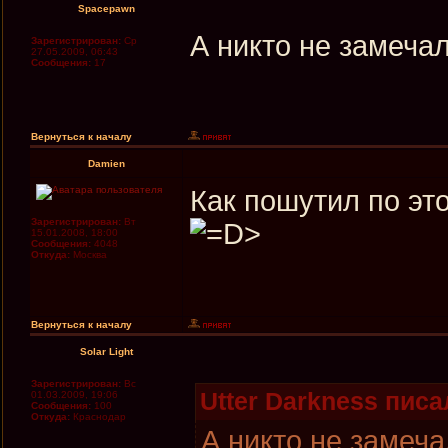
Spacepawn
А никто не замеча
Зарегистрирован:
Ср
27.05.2009, 06:43
Сообщения:
17
Вернуться к началу
Damien
Как пошутил по это
Зарегистрирован:
Вт
15.01.2008, 18:00
Сообщения:
4048
Откуда:
Москва
Вернуться к началу
Solar Light
Зарегистрирован:
Вс
Utter Darkness писал
01.03.2009, 19:06
Сообщения:
100
Откуда:
Крaснодaр
А никто не замеч