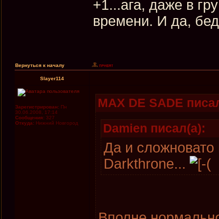
+1...ага, даже в г
времени. И да, беда
Вернуться к началу
Slayer114
MAX DE SADE писал
Зарегистрирован:
Пн
30.06.2008, 17:14
Сообщения:
327
Откуда:
Нижний Новгород
Damien писал(а):
Да и сложновато 
Darkthrone...
Вполне нормально 