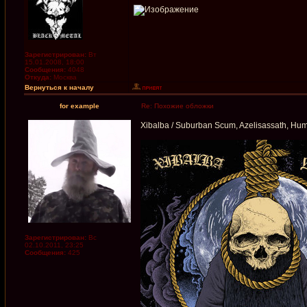
Зарегистрирован:
Вт
15.01.2008, 18:00
Сообщения:
4048
Откуда:
Москва
Вернуться к началу
for example
Re: Похожие обложки
Xibalba / Suburban Scum, Azelisassath, Hum
Зарегистрирован:
Вс
02.10.2011, 23:25
Сообщения:
425