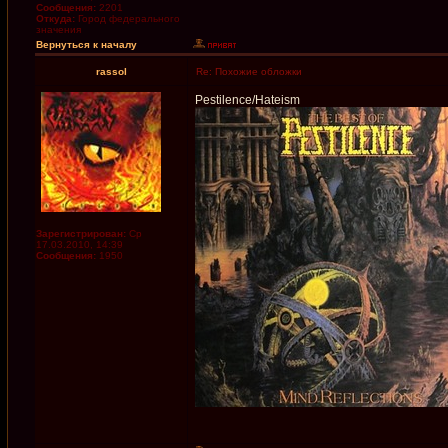
Сообщения:
2201
Откуда:
Город федерального
значения
Вернуться к началу
rassol
Re: Похожие обложки
Pestilence/Hateism
Зарегистрирован:
Ср
17.03.2010, 14:39
Сообщения:
1950