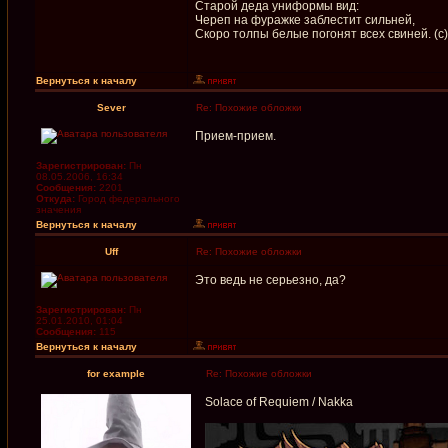
Старой деда униформы вид:
Череп на фуражке заблестит сильней,
Скоро толпы белые погонят всех свиней. (c)
Вернуться к началу
Sever
Re: Похожие обложки
Прием-прием.
Зарегистрирован:
Пн
08.05.2006, 16:34
Сообщения:
2201
Откуда:
Город федерального
значения
Вернуться к началу
Uff
Re: Похожие обложки
Это ведь не серьезно, да?
Зарегистрирован:
Пн
25.01.2010, 01:04
Сообщения:
115
Вернуться к началу
for example
Re: Похожие обложки
Solace of Requiem / Nakka