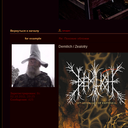
Вернуться к началу
for example
Re: Похожие обложки
Demilich / Zealotry
Зарегистрирован:
Вс
02.10.2011, 23:25
Сообщения:
425