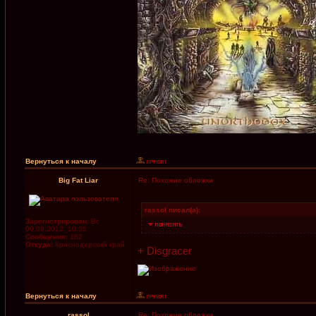
Вернуться к началу
Big Fat Liar
Re: Похожие обложки
rassol писал(а):
Зарегистрирован:
Вс
09.09.2012, 10:36
Сообщения:
182
Откуда:
Краснодарский край
+ Disgracer
Вернуться к началу
rassol
Re: Похожие обложки