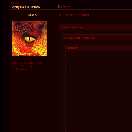
значения
Вернуться к началу
rassol
Re: Похожие обложки
rassol писал(а):
for example писал(а):
Цитата:
Зарегистрирован:
Ср
17.03.2010, 14:39
Сообщения:
1950