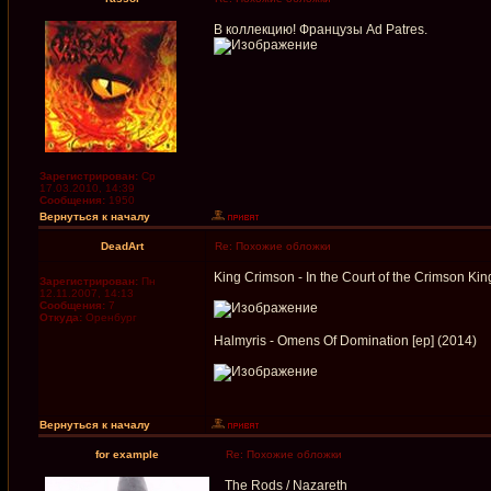
В коллекцию! Французы Ad Patres.
Зарегистрирован:
Ср
17.03.2010, 14:39
Сообщения:
1950
Вернуться к началу
DeadArt
Re: Похожие обложки
King Crimson - In the Court of the Crimson Kin
Зарегистрирован:
Пн
12.11.2007, 14:13
Сообщения:
7
Откуда:
Оренбург
Halmyris - Omens Of Domination [ep] (2014)
Вернуться к началу
for example
Re: Похожие обложки
The Rods / Nazareth