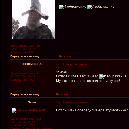
Зарегистрирован:
Вс
02.10.2011, 23:25
Сообщения:
425
Вернуться к началу
CORONEROUS
Re: Похожие обложки
2Sever
Зарегистрирован:
Чт
Order Of The Death's Head
22.07.2010, 23:28
Сообщения:
452
Музыка оказалась на редкость оху..ной.
Вернуться к началу
Sever
Re: Похожие обложки
Вот ты меня опередил, вчера эту картинку 
Зарегистрирован:
Пн
08.05.2006, 16:34
Сообщения:
2201
Откуда:
Город федерального