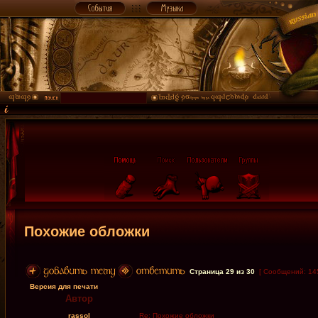
Похожие обложки
Страница
29
из
30
[ Сообщений: 14
Версия для печати
Автор
rassol
Re: Похожие обложки