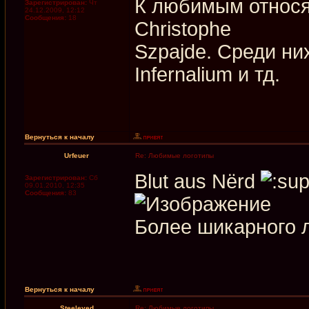
К любимым относя
Зарегистрирован:
Чт
24.12.2009, 12:12
Сообщения:
18
Christophe
Szpajde. Среди них 
Infernalium и тд.
Вернуться к началу
Urfeuer
Re: Любимые логотипы
Blut aus Nёrd
Зарегистрирован:
Сб
09.01.2010, 12:35
Сообщения:
83
Более шикарного л
Вернуться к началу
Steeleyed
Re: Любимые логотипы