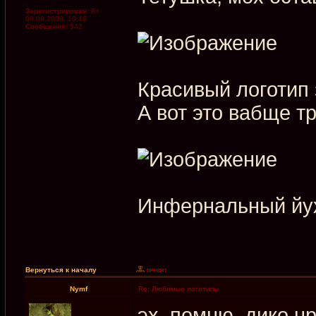
Зарегистрирован:
Вт
09.09.2008, 10:48
Сообщения:
542
Красивый логотип
А вот это вабще т
Инфернальный йу
Вернуться к началу
Nymf
Re: Любимые логотипы
эх, помню, дико н