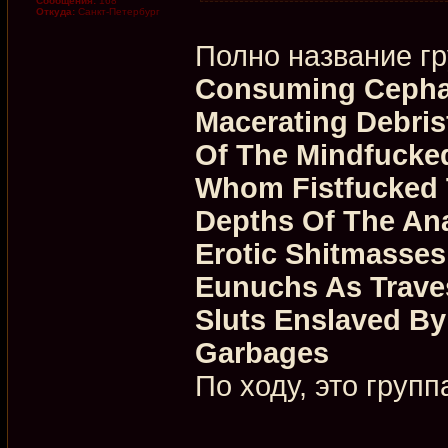
Сообщения:
168
Откуда:
Санкт-Петербург
Полно название гр
Consuming Cephal
Macerating Debri
Of The Mindfucke
Whom Fistfucked 
Depths Of The An
Erotic Shitmasses
Eunuchs As Trave
Sluts Enslaved By 
Garbages
По ходу, это груп