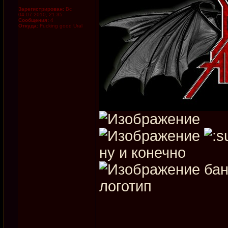
Зарегистрирован:
Вс
04.07.2010, 21:35
Сообщения:
4
Откуда:
Fucking good Ural
ну и конечно
бан
логотип