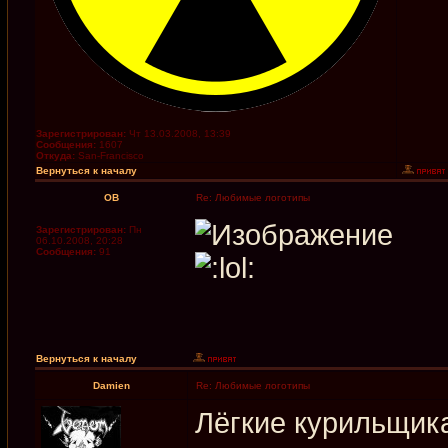
Зарегистрирован:
Чт 13.03.2008, 13:39
Сообщения:
1607
Откуда:
San-Francisco
Вернуться к началу
OB
Re: Любимые логотипы
Зарегистрирован:
Пн
06.10.2008, 20:28
Сообщения:
91
Вернуться к началу
Damien
Re: Любимые логотипы
Лёгкие курильщик