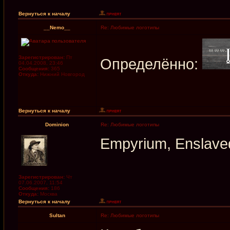
Вернуться к началу
__Nemo__
Re: Любимые логотипы
Зарегистрирован:
Пт
Определённо:
04.04.2008, 23:46
Сообщения:
365
Откуда:
Нижний Новгород
Вернуться к началу
Dominion
Re: Любимые логотипы
Empyrium, Enslave
Зарегистрирован:
Чт
07.06.2007, 11:54
Сообщения:
186
Откуда:
Москва
Вернуться к началу
Sultan
Re: Любимые логотипы