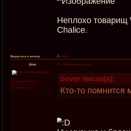
Неплохо товарищ W
Chalice.
Вернуться к началу
Дядя
Re: Любимые логотипы
Sever писал(а):
Зарегистрирован:
Вт
09.09.2008, 10:48
Кто-то помнится м
Сообщения:
542