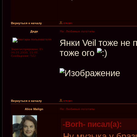
Вернуться к началу
Дядя
Re: Любимые логотипы
Янки Veil тоже не
Зарегистрирован:
Вт
тоже ого
09.09.2008, 10:48
Сообщения:
542
Вернуться к началу
Alice Malign
Re: Любимые логотипы
-Borh- писал(а):
Ну музыка у браз