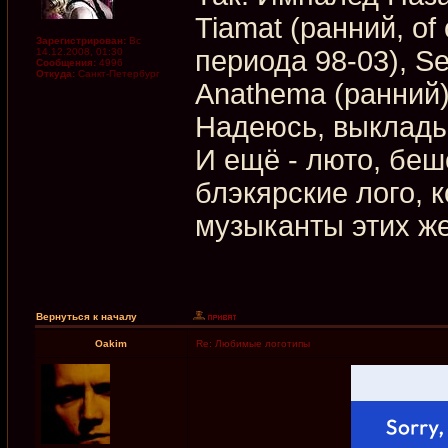
Tiamat (ранний, of 
Зарегистрирован:
Вс
периода 98-03), Se
14.12.2008, 01:30
Сообщения:
4996
Откуда:
Санкт-Петербург
Anathema (ранний)
Надеюсь, выклады
И ещё - люто, бе
блэкярские лого, 
музыканты этих же 
Вернуться к началу
Oakim
Re: Любимые логотипы