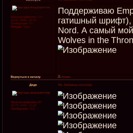
Поддерживаю Empyr
Зарегистрирован:
Пн
гатишный шрифт), 
10.03.2008, 20:36
Сообщения:
61
Откуда:
Тула
Nord. А самый мой
Wolves in the Thro
Вернуться к началу
Дядя
Re: Любимые логотипы
Зарегистрирован:
Вт
09.09.2008, 10:48
Сообщения:
542