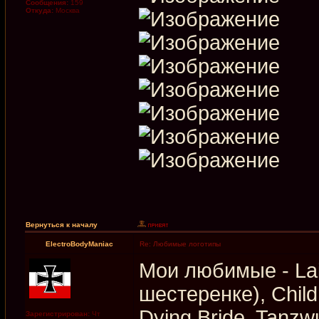
Сообщения:
159
Откуда:
Москва
Вернуться к началу
ElectroBodyManiac
Re: Любимые логотипы
Мои любимые - Lai
шестеренке), Child
Dying Bride, Tanzw
Зарегистрирован:
Чт