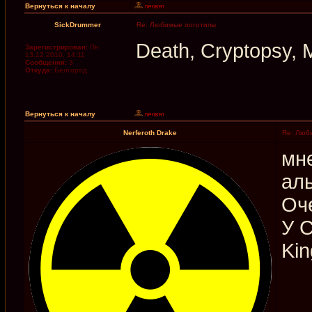
Вернуться к началу
SickDrummer
Re: Любимые логотипы
Death, Cryptopsy, 
Зарегистрирован:
Пн
13.12.2010, 14:11
Сообщения:
3
Откуда:
Белгород
Вернуться к началу
Nerferoth Drake
Re: Люби
мн
аль
Оч
У C
Kin