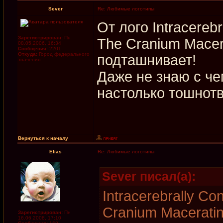
Sever
Re: Любимые логотипы
От лого Intracereb
Зарегистрирован:
Пн
The Cranium Macer
08.05.2006, 16:34
Сообщения:
2201
Откуда:
Город федерального
подташнивает!
значения
Даже не знаю с че
настолько тошнотв
Вернуться к началу
Elias
Re: Любимые логотипы
Sever писал(а):
Intracerebrally C
Cranium Macerati
Зарегистрирован:
Пн
16.06.2008, 17:10