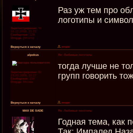
Раз уж тем про об
логотипы и симво
Зарегистрирован:
Чт
18.12.2008, 21:22
Сообщения:
129
Откуда:
[M<s>k]
Вернуться к началу
alpokus
Re: Любимые логотипы
тогда лучше не то
Зарегистрирован:
Вс
групп говорить тож
23.03.2008, 12:27
Сообщения:
159
Откуда:
Москва
Вернуться к началу
MAX DE SADE
Re: Любимые логотипы
Годная тема, как п
Так: Импалед Наза