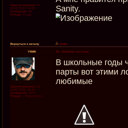
Зарегистрирован:
Пт
Sanity.
28.05.2010, 19:08
Сообщения:
38
Откуда:
оттуда
Вернуться к началу
YNWA
Re: Любимые логотипы
В школьные годы 
парты вот этими л
любимые
Зарегистрирован:
Ср
13.01.2010, 11:43
Сообщения:
1874
Откуда:
г. Новосибирск