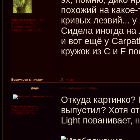
похожий на какое-
кривых лезвий... у
Зарегистрирован:
Вс
02.03.2008, 00:31
Сообщения:
106
Сидела иногда на 
Откуда:
Arkhangelsk
и вот ещё у Carpa
кружок из C и F п
Вернуться к началу
Дядя
Re: Любимые логотипы
Откуда картинко?
Зарегистрирован:
Вт
выпустил? Хотя о
09.09.2008, 10:48
Сообщения:
542
Light пованивает, 