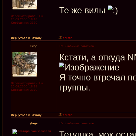
Те же вилы
Зарегистрирован:
Пн
25.09.2006, 18:18
Сообщения:
3379
Вернуться к началу
Glop
Re: Любимые логотипы
Кстати, а откуда 
Я точно втречал по
Зарегистрирован:
Пн
группы.
25.09.2006, 18:18
Сообщения:
3379
Вернуться к началу
Дядя
Re: Любимые логотипы
Тетушка, мох ост