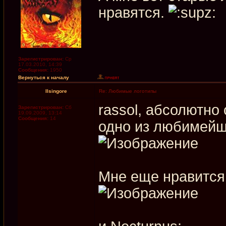
нравятся.
Зарегистрирован:
Ср
17.03.2010, 14:39
Сообщения:
1950
Вернуться к началу
Ilsingore
Re: Любимые логотипы
rassol, абсолютно 
Зарегистрирован:
Сб
19.09.2009, 13:14
Сообщения:
14
одно из любимейш
Мне еще нравится 