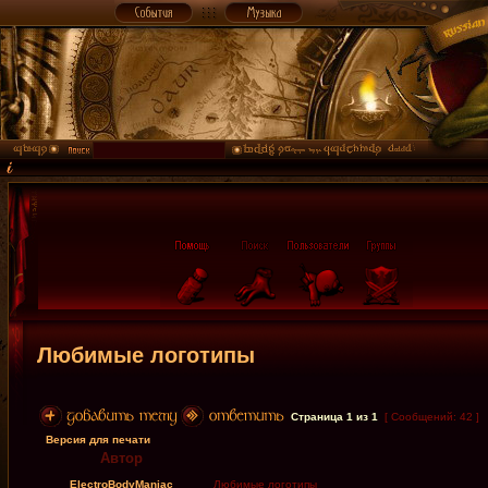
Любимые логотипы
Страница
1
из
1
[ Сообщений: 42 ]
Версия для печати
Автор
ElectroBodyManiac
Любимые логотипы