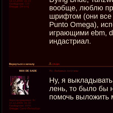
18.12.2008, 21:22
Сообщения:
129
вообще, люблю пр
Откуда:
[M<s>k]
шрифтом (они все 
Punto Omega), исп
играющими ebm, da
индастриал.
Вернуться к началу
MAX DE SADE
Re: Любимые логотипы
Ну, я выкладывать
лень, то было бы 
помочь выложить 
Зарегистрирован:
Вс
14.12.2008, 01:30
Сообщения:
4996
Откуда:
Санкт-Петербург