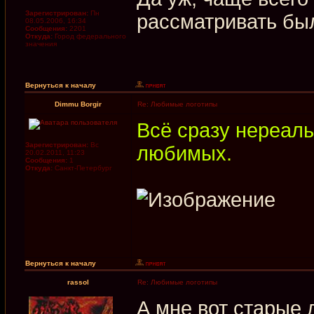
Зарегистрирован:
Пн
рассматривать был
08.05.2006, 16:34
Сообщения:
2201
Откуда:
Город федерального
значения
Вернуться к началу
Dimmu Borgir
Re: Любимые логотипы
Всё сразу нереаль
Зарегистрирован:
Вс
любимых.
20.02.2011, 11:23
Сообщения:
1
Откуда:
Санкт-Петербург
Вернуться к началу
rassol
Re: Любимые логотипы
А мне вот старые 