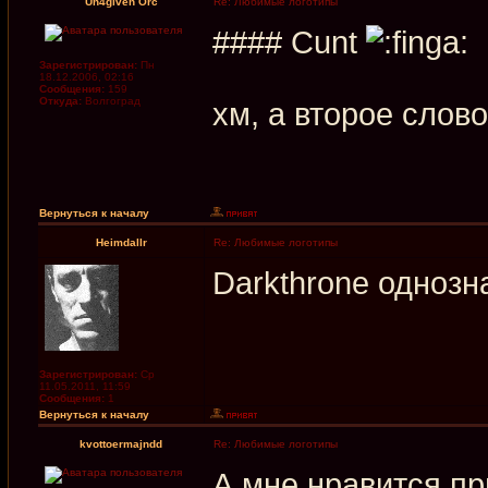
Un4given Orc
Re: Любимые логотипы
#### Cunt
Зарегистрирован:
Пн
18.12.2006, 02:16
Сообщения:
159
Откуда:
Волгоград
хм, а второе слов
Вернуться к началу
Heimdallr
Re: Любимые логотипы
Darkthrone однозн
Зарегистрирован:
Ср
11.05.2011, 11:59
Сообщения:
1
Вернуться к началу
kvottoermajndd
Re: Любимые логотипы
А мне нравится пр