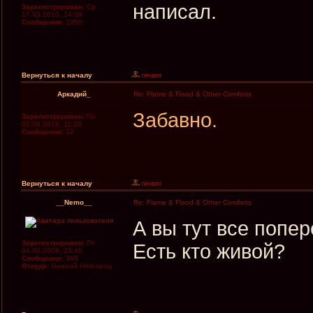
написал.
Зарегистрирован:
Ср
17.03.2010, 14:39
Сообщения:
1950
Вернуться к началу
Аркадий_
Re: Flame & Flood & Other Comforts
Забавно.
Зарегистрирован:
Пн
02.05.2016, 11:26
Сообщения:
12
Вернуться к началу
__Nemo__
Re: Flame & Flood & Other Comforts
А вы тут все попе
Зарегистрирован:
Пт
Есть кто живой?
04.04.2008, 23:46
Сообщения:
365
Откуда:
Нижний Новгород