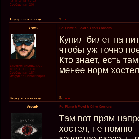
04.11.2010, 02:24
Сообщения:
206
Вернуться к началу
YNWA
Re: Flame & Flood & Other Comforts
Купил билет на пи
чтобы уж точно по
Кто знает, есть т
Зарегистрирован:
Ср
менее норм хостел
13.01.2010, 11:43
Сообщения:
1874
Откуда:
г. Новосибирск
Вернуться к началу
Arseniy
Re: Flame & Flood & Other Comforts
Там вот прям напро
хостел, не помню т
качество сказать, я