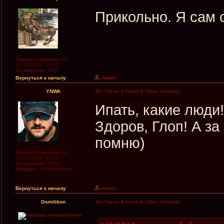
Прикольно. Я сам 
Зарегистрирован:
Пн
25.09.2006, 18:18
Сообщения:
3379
Вернуться к началу
YNWA
Re: Flame & Flood & Other Comforts
Ипать, какие люди
Здоров, Глоп! А за
помню)
Зарегистрирован:
Ср
13.01.2010, 11:43
Сообщения:
1874
Откуда:
г. Новосибирск
Вернуться к началу
Domilition
Re: Flame & Flood & Other Comforts