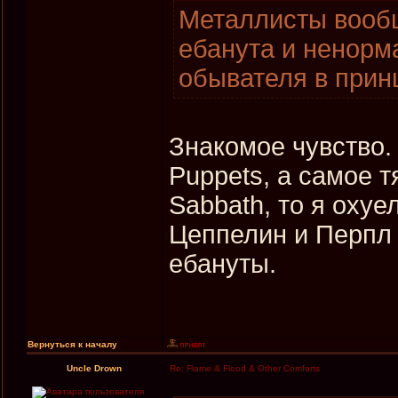
Металлисты вообщ
ебанута и ненорма
обывателя в прин
Знакомое чувство.
Puppets, а самое т
Sabbath, то я охуе
Цеппелин и Перпл 
ебануты.
Вернуться к началу
Uncle Drown
Re: Flame & Flood & Other Comforts