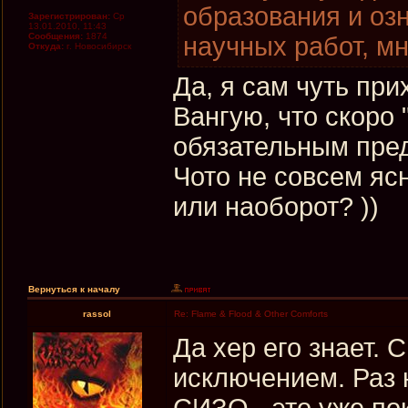
образования и оз
Зарегистрирован:
Ср
13.01.2010, 11:43
Сообщения:
1874
научных работ, м
Откуда:
г. Новосибирск
Да, я сам чуть при
Вангую, что скоро
обязательным пред
Чото не совсем яс
или наоборот? ))
Вернуться к началу
rassol
Re: Flame & Flood & Other Comforts
Да хер его знает. 
исключением. Раз н
СИЗО - это уже по