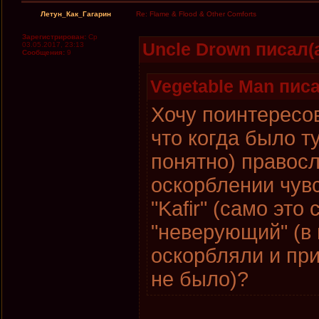
Летун_Как_Гагарин
Re: Flame & Flood & Other Comforts
Зарегистрирован:
Ср
Uncle Drown писал(а
03.05.2017, 23:13
Сообщения:
9
Vegetable Man писа
Хочу поинтересова
что когда было т
понятно) правосл
оскорблении чувс
"Kafir" (само это
"неверующий" (в 
оскорбляли и приз
не было)?