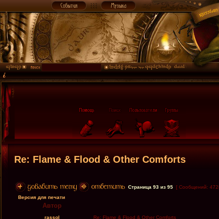
Re: Flame & Flood & Other Comforts
Страница
93
из
95
[ Сообщений: 472
Версия для печати
Автор
rassol
Re: Flame & Flood & Other Comforts