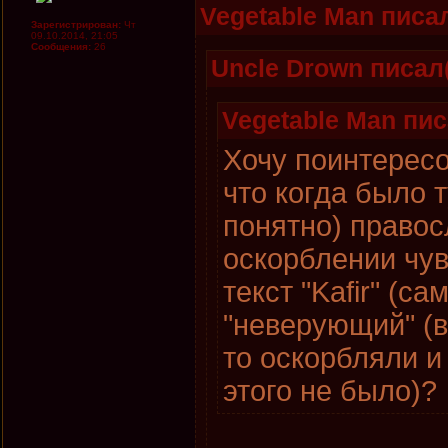
Vegetable Man писал
Зарегистрирован:
Чт
09.10.2014, 21:05
Сообщения:
26
Uncle Drown писал(
Vegetable Man пис
Хочу поинтересов
что когда было т
понятно) правос
оскорблении чув
текст "Kafir" (с
"неверующий" (в
то оскорбляли и 
этого не было)?