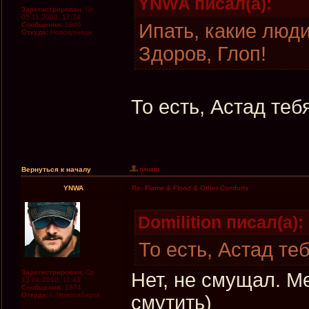
YNWA писал(а):
Зарегистрирован:
Чт
05.11.2009, 17:24
Ипать, какие люди
Сообщения:
1946
Откуда:
Новокузнецк
Здоров, Глоп!
То есть, Астад те
Вернуться к началу
YNWA
Re: Flame & Flood & Other Comforts
Domilition писал(а):
То есть, Астад те
Зарегистрирован:
Ср
Нет, не смущал. М
13.01.2010, 11:43
Сообщения:
1874
Откуда:
г. Новосибирск
смутить)