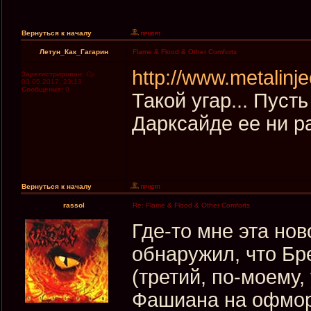
Вернуться к началу
Летун_Как_Гагарин
Flame & Flood & Other Comforts
http://www.metalinjec
Зарегистрирован:
Ср
03.05.2017, 23:13
Сообщения:
9
Такой угар... Пусть
Дарксайде ее ни ра
Вернуться к началу
rassol
Re: Flame & Flood & Other Comforts
Где-то мне эта нов
обнаружил, что Бр
(третий, по-моему, 
Фашиана на офмор