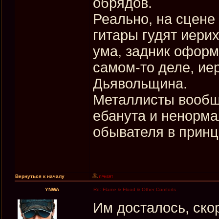
обрядов.
Реально, на сцене
гитары гудят иери
ума, задник оформ
самом-то деле, иер
Дьявольщина.
Металлисты вообще
ебанута и ненорма
обывателя в принц
Вернуться к началу
YNWA
Re: Flame & Flood & Other Comforts
Им досталось, ско