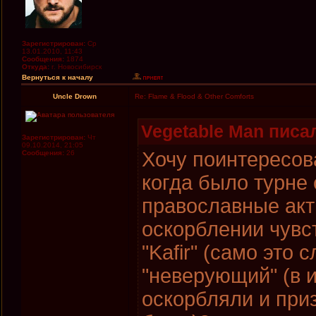
Зарегистрирован:
Ср
13.01.2010, 11:43
Сообщения:
1874
Откуда:
г. Новосибирск
Вернуться к началу
Uncle Drown
Re: Flame & Flood & Other Comforts
Vegetable Man писал
Зарегистрирован:
Чт
09.10.2014, 21:05
Хочу поинтересоват
Сообщения:
26
когда было турне 
православные акт
оскорблении чувст
"Kafir" (само это 
"неверующий" (в и
оскорбляли и приз