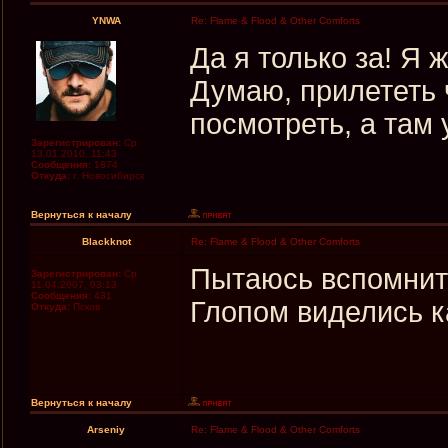
YNWA
Re: Flame & Flood & Other Comforts
Да я только за! Я 
Думаю, прилететь ч
посмотреть, а там 
Зарегистрирован:
Ср
13.01.2010, 11:43
Сообщения:
1874
Откуда:
г. Новосибирск
Вернуться к началу
Blackknot
Re: Flame & Flood & Other Comforts
Пытаюсь вспомнить
Зарегистрирован:
Ср
11.04.2007, 03:13
Сообщения:
431
Глопом виделись ка
Откуда:
Псков
Вернуться к началу
Arseniy
Re: Flame & Flood & Other Comforts