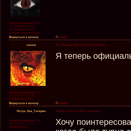
Зарегистрирован:
Вт
17.03.2009, 10:12
Сообщения:
2095
Откуда:
Надмосковье
Вернуться к началу
rassol
Re: Flame & Flood & Other Comforts
Я теперь официаль
Зарегистрирован:
Ср
17.03.2010, 14:39
Сообщения:
1950
Вернуться к началу
Летун_Как_Гагарин
Flame & Flood & Other Comforts
Хочу поинтересовать
Зарегистрирован:
Ср
03.05.2017, 23:13
Сообщения:
9