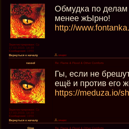
Обмудка по делам
менее жЫрно!
http://www.fontanka
Зарегистрирован:
Ср
17.03.2010, 14:39
Сообщения:
1950
Вернуться к началу
rassol
Re: Flame & Flood & Other Comforts
Гы, если не брешут
ещё и против его 
https://meduza.io/sh
Зарегистрирован:
Ср
17.03.2010, 14:39
Сообщения:
1950
Вернуться к началу
Glop
Re: Flame & Flood & Other Comforts