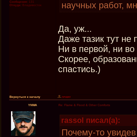
Сообщения:
131
научных работ, м
Откуда:
Владивосток
Да, уж...
Даже тазик тут не 
Ни в первой, ни во
Скорее, образовани
спастись.)
Вернуться к началу
YNWA
Re: Flame & Flood & Other Comforts
rassol писал(а):
Почему-то увидев