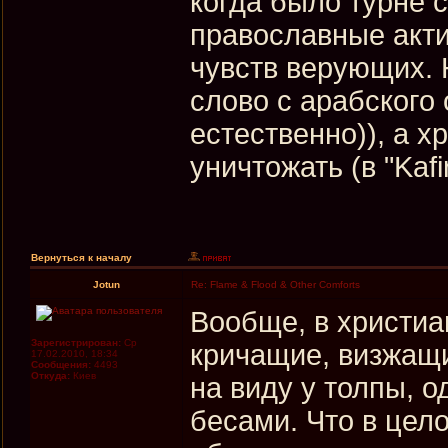
когда было турне с
православные акти
чувств верующих. Н
слово с арабского
естественно)), а 
уничтожать (в "Kafi
Вернуться к началу
Jotun
Re: Flame & Flood & Other Comforts
Вообще, в христиа
Зарегистрирован:
Ср
кричащие, визжащ
17.02.2010, 18:34
Сообщения:
4493
Откуда:
Киев
на виду у толпы, 
бесами. Что в цел