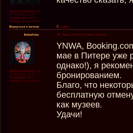
Зарегистрирован:
Вт
17.03.2009, 10:12
Сообщения:
2095
Откуда:
Надмосковье
Вернуться к началу
BobaKoba
Re: Flame & Flood & Other Comforts
YNWA, Booking.com
мае в Питере уже р
однако!), я реком
Зарегистрирован:
Ср
бронированием.
29.08.2012, 16:06
Сообщения:
131
Откуда:
Владивосток
Благо, что некото
бесплатную отмену
как музеев.
Удачи!