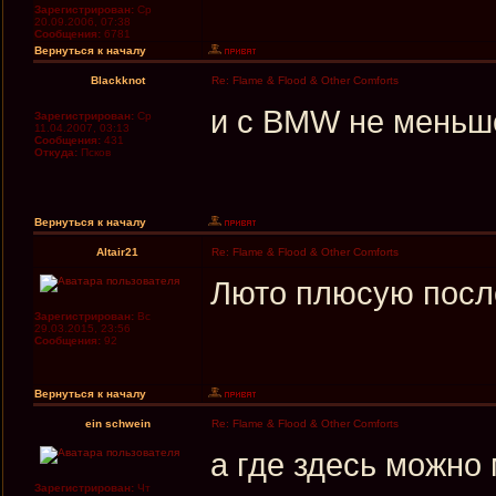
Зарегистрирован:
Ср
20.09.2006, 07:38
Сообщения:
6781
Вернуться к началу
Blackknot
Re: Flame & Flood & Other Comforts
и с BMW не меньш
Зарегистрирован:
Ср
11.04.2007, 03:13
Сообщения:
431
Откуда:
Псков
Вернуться к началу
Altair21
Re: Flame & Flood & Other Comforts
Люто плюсую посл
Зарегистрирован:
Вс
29.03.2015, 23:56
Сообщения:
92
Вернуться к началу
ein schwein
Re: Flame & Flood & Other Comforts
а где здесь можно
Зарегистрирован:
Чт