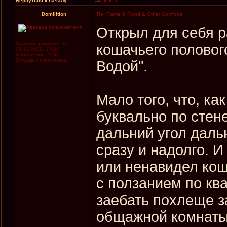
Вернуться к началу
Domilition
Re: Flame & Flood & Other Comforts
Открыл для себя 
Зарегистрирован:
Чт
кошачьего половог
05.11.2009, 17:24
Сообщения:
1946
Откуда:
Новокузнецк
Водой".
Мало того, что, как
буквально по стен
дальний угол дальн
сразу и надолго. И
или ненавидел кош
с ползанием по кв
заебать похлеще з
общажной комнаты,