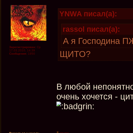
YNWA писал(а):
rassol писал(а):
А я Господина П
Зарегистрирован:
Ср
17.03.2010, 14:39
ЩИТО?
Сообщения:
1950
В любой непонятной
очень хочется - ци