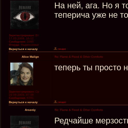
На ней, ага. Но я 
теперича уже не то
Зарегистрирован:
Вт
17.03.2009, 10:12
Сообщения:
2095
Откуда:
Надмосковье
Вернуться к началу
Alice Malign
Re: Flame & Flood & Other Comforts
теперь ты просто 
Зарегистрирован:
Ср
20.09.2006, 07:38
Сообщения:
6781
Вернуться к началу
Arseniy
Re: Flame & Flood & Other Comforts
Редчайше мерзостн