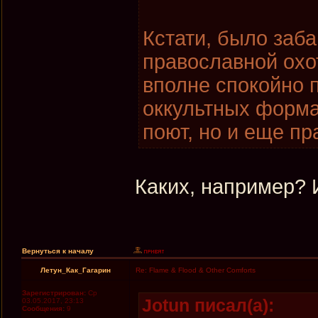
Кстати, было заба
православной охот
вполне спокойно 
оккультных форма
поют, но и еще пр
Каких, например? 
Вернуться к началу
Летун_Как_Гагарин
Re: Flame & Flood & Other Comforts
Зарегистрирован:
Ср
Jotun писал(а):
03.05.2017, 23:13
Сообщения:
9