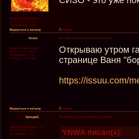
Зарегистрирован:
Ср
17.03.2010, 14:39
Сообщения:
1950
Вернуться к началу
Astad
Re: Flame & Flood & Other Comforts
Открываю утром газ
Зарегистрирован:
Чт
24.01.2013, 18:24
Сообщения:
168
странице Ваня "бор
Откуда:
г. Москва
https://issuu.com/
Вернуться к началу
Аркадий_
Re: Flame & Flood & Other Comforts
Зарегистрирован:
Пн
YNWA писал(а):
02.05.2016, 11:26
Сообщения:
12