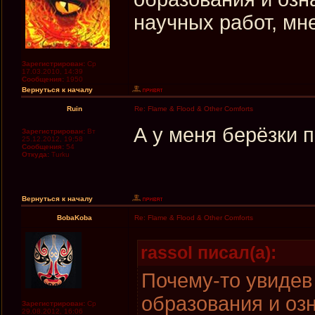
научных работ, мн
Зарегистрирован:
Ср
17.03.2010, 14:39
Сообщения:
1950
Вернуться к началу
Ruin
Re: Flame & Flood & Other Comforts
А у меня берёзки 
Зарегистрирован:
Вт
25.12.2012, 19:58
Сообщения:
54
Откуда:
Turku
Вернуться к началу
BobaKoba
Re: Flame & Flood & Other Comforts
rassol писал(а):
Почему-то увидев
образования и оз
Зарегистрирован:
Ср
29.08.2012, 16:06