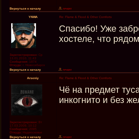
Вернуться к началу
YNWA
Re: Flame & Flood & Other Comforts
Спасибо! Уже забр
хостеле, что рядом
Зарегистрирован:
Ср
13.01.2010, 11:43
Сообщения:
1874
Откуда:
г. Новосибирск
Вернуться к началу
Arseniy
Re: Flame & Flood & Other Comforts
Чё на предмет тус
инкогнито и без ж
Зарегистрирован:
Вт
17.03.2009, 10:12
Сообщения:
2095
Откуда:
Надмосковье
Вернуться к началу