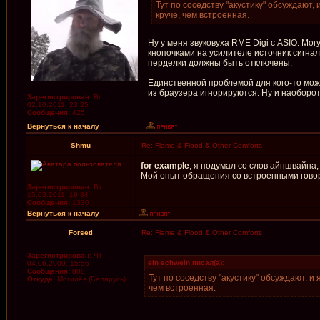
Тут по соседству "акустику" обсуждают,
круче, чем встроенная.
Ну у меня звуковуха RME Digi с ASIO. Мо
кнопочками на усилителе источник сигнал
перделки должны быть отключены.
Единственной проблемой для кого-то может
из браузера игнорируются. Ну и наоборот. 
Зарегистрирован:
Вс
02.10.2011, 23:25
Сообщения:
425
Вернуться к началу
Shmu
Re: Flame & Flood & Other Comforts
for example
, я подумал со слов айншвайна, 
Мой опыт обращения со встроенными говори
Зарегистрирован:
Вт
15.03.2011, 19:34
Сообщения:
1330
Вернуться к началу
Forseti
Re: Flame & Flood & Other Comforts
Зарегистрирован:
Чт
ein schwein писал(а):
04.06.2009, 15:56
Сообщения:
808
Тут по соседству "акустику" обсуждают, и
Откуда:
Могилёв (Беларусь)
чем встроенная.