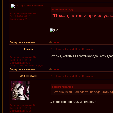
Damien писал(а):
Зарегистрирован:
Чт
"Пожар, потоп и прочие усл
04.11.2010, 02:24
Сообщения:
206
Вернуться к началу
Forseti
Re: Flame & Flood & Other Comforts
Вот она, истинная власть народа. Хоть здес
Зарегистрирован:
Чт
04.06.2009, 15:56
Сообщения:
808
Откуда:
Могилёв (Беларусь)
Вернуться к началу
MAX DE SADE
Re: Flame & Flood & Other Comforts
Forseti писал(а):
Вот она, истинная власть народа. Хоть зд
С каких это пор ААким - власть?
Зарегистрирован:
Вс
14.12.2008, 01:30
Сообщения:
4996