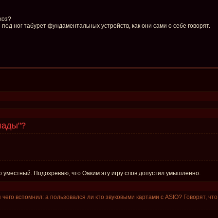
хоз?
под ног табурет фундаментальных устройств, как они сами о себе говорят.
лады"?
 уместный. Подозреваю, что Оаким эту игру слов допустил умышленно.
 я чего вспомнил: а пользовался ли кто звуковыми картами с ASIO? Говорят, чт