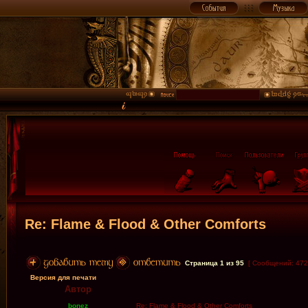
Re: Flame & Flood & Other Comforts
Страница
1
из
95
[ Сообщений: 472
Версия для печати
Автор
bonez
Re: Flame & Flood & Other Comforts