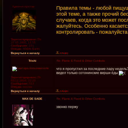
Администратор
Правила темы - любой пищуши
этой теме, а также прочий б
случаев, когда это может по
жалуйтесь. Особенно касаетс
контролировать - пожалуйста,
Зарегистрирован:
Пн
27.05.2002, 17:55
Сообщения:
231
Откуда:
Middle Earth
Вернуться к началу
Trishi
Re: Flame & Flood & Other Comforts
что я пропустил за последние пару недель
видел только сотонинские вирши ёды
Зарегистрирован:
Пт
03.12.2010, 22:20
Сообщения:
523
Откуда:
москва
Вернуться к началу
MAX DE SADE
Re: Flame & Flood & Other Comforts
звонко пержу