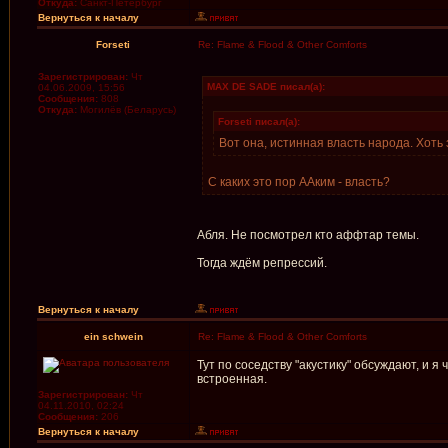
Откуда:
Санкт-Петербург
Вернуться к началу
Forseti
Re: Flame & Flood & Other Comforts
Зарегистрирован:
Чт
MAX DE SADE писал(а):
04.06.2009, 15:56
Сообщения:
808
Откуда:
Могилёв (Беларусь)
Forseti писал(а):
Вот она, истинная власть народа. Хоть 
С каких это пор ААким - власть?
Абля. Не посмотрел кто аффтар темы.
Тогда ждём репрессий.
Вернуться к началу
ein schwein
Re: Flame & Flood & Other Comforts
Тут по соседству "акустику" обсуждают, и я
встроенная.
Зарегистрирован:
Чт
04.11.2010, 02:24
Сообщения:
206
Вернуться к началу