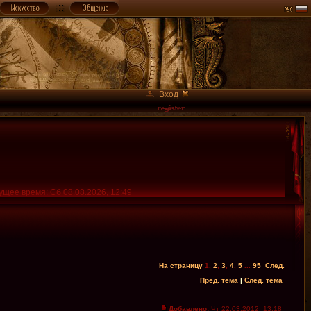
Вход
ущее время: Сб 08.08.2026, 12:49
На страницу
1
,
2
,
3
,
4
,
5
...
95
След.
Пред. тема
|
След. тема
Добавлено:
Чт 22.03.2012, 13:18