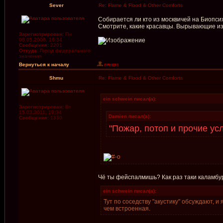
Sever
Re: Flame & Flood & Other Comforts
Собирается ли кто из москвичей на Биопси
Смотрите, какие красавцы. Вырывающие из 
Зарегистрирован:
Пн
08.05.2006, 16:34
Сообщения:
2201
Откуда:
Город федерального
значения
Вернуться к началу
Shmu
Re: Flame & Flood & Other Comforts
ein schwein писал(а):
Зарегистрирован:
Вт
15.03.2011, 19:34
Damien писал(а):
Сообщения:
1330
"Пожар, потоп и прочие ус
Чё ты фейспалмишь? Как раз таки каламбур
ein schwein писал(а):
Тут по соседству "акустику" обсуждают, и
чем встроенная.