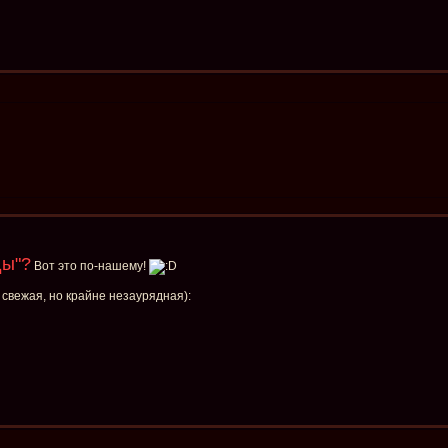
ды"?
Вот это по-нашему!
 свежая, но крайне незаурядная):