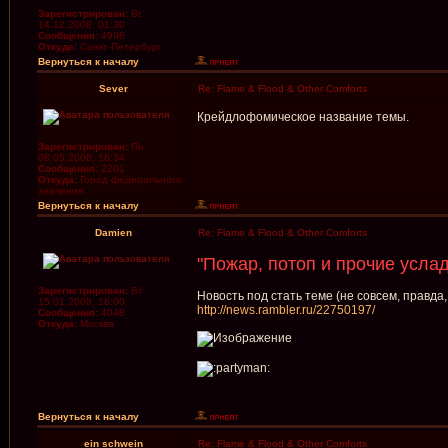
Зарегистрирован:
Вс
14.12.2008, 01:30
Сообщения:
4996
Откуда:
Санкт-Петербург
Вернуться к началу
Sever
Re: Flame & Flood & Other Comforts
Крейдлофомическое название темы.
Зарегистрирован:
Пн
08.05.2006, 16:34
Сообщения:
2201
Откуда:
Город федерального
значения
Вернуться к началу
Damien
Re: Flame & Flood & Other Comforts
"Пожар, потоп и прочие усла
Зарегистрирован:
Вт
Новость под стать теме (не совсем, правда,
15.01.2008, 18:00
http://news.rambler.ru/22750197/
Сообщения:
4048
Откуда:
Москва
Вернуться к началу
ein schwein
Re: Flame & Flood & Other Comforts