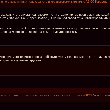
 и я чего вспомнил: а пользовался ли кто звуковыми картами с ASIO? Говорят, 
гу сказать, что, запуская одновременно на стационарном проигрывателе какой
а (так, что музыка не прерывалась), я не нашёл абсолютно никаких различий 
 стать то, что с Асио на компе одновременно не могут звучать два источника 
Это на моего типа картах, за какие-то другие не скажу.
что речь идёт об интегрированной звуковухе, у тебя в компе такая? Если да, 
т, что всё довольно грустно.
 я чего вспомнил: а пользовался ли кто звуковыми картами с ASIO? Говорят, чт