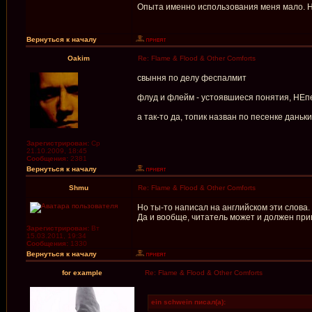
Опыта именно использования меня мало. Но
Вернуться к началу
Oakim
Re: Flame & Flood & Other Comforts
свыння по делу феспалмит
флуд и флейм - устоявшиеся понятия, НЕп
а так-то да, топик назван по песенке даньк
Зарегистрирован:
Ср
21.10.2009, 18:45
Сообщения:
2381
Вернуться к началу
Shmu
Re: Flame & Flood & Other Comforts
Но ты-то написал на английском эти слова.
Да и вообще, читатель может и должен прив
Зарегистрирован:
Вт
15.03.2011, 19:34
Сообщения:
1330
Вернуться к началу
for example
Re: Flame & Flood & Other Comforts
ein schwein писал(а):