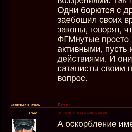
воззрениями. Так
Одни борются с др
заебошил своих вр
законы, говорят, ч
ФГМнутые просто 
активными, пусть 
действиями. И они
сатанисты своим п
вопрос.
Вернуться к началу
YNWA
Re: Flame & Flood & Other Comforts
А оскорбление им