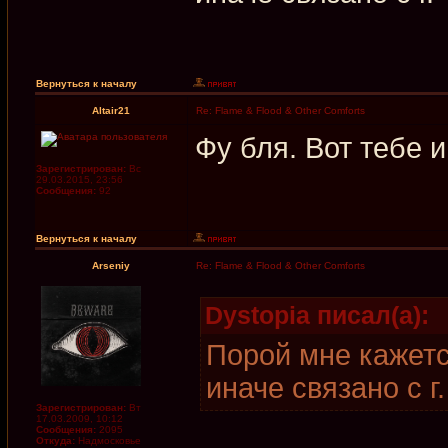
Вернуться к началу
Altair21
Re: Flame & Flood & Other Comforts
Фу бля. Вот тебе 
Зарегистрирован:
Вс
29.03.2015, 23:56
Сообщения:
92
Вернуться к началу
Arseniy
Re: Flame & Flood & Other Comforts
Dystopia писал(а):
Порой мне кажется
иначе связано с г.
Зарегистрирован:
Вт
17.03.2009, 10:12
Сообщения:
2095
Откуда:
Надмосковье