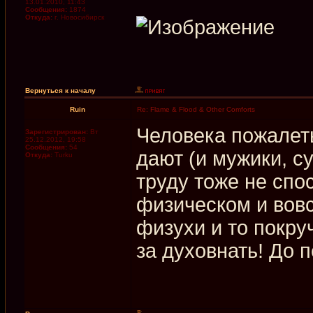
13.01.2010, 11:43
Сообщения:
1874
Откуда:
г. Новосибирск
Вернуться к началу
Ruin
Re: Flame & Flood & Other Comforts
Человека пожалеть
Зарегистрирован:
Вт
25.12.2012, 19:58
Сообщения:
54
дают (и мужики, су
Откуда:
Turku
труду тоже не спо
физическом и вовс
физухи и то покру
за духовнать! До п