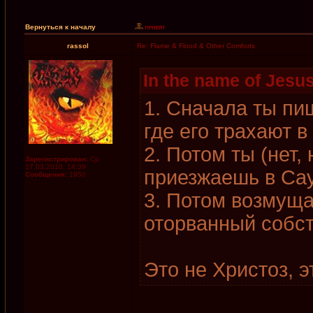
Вернуться к началу
rassol
Re: Flame & Flood & Other Comforts
In the name of Jesu
1. Сначала ты п
где его трахают в
2. Потом ты (нет,
Зарегистрирован:
Ср
17.03.2010, 14:39
приезжаешь в Са
Сообщения:
1950
3. Потом возмуща
оторванный собст
Это не Христоз, эт