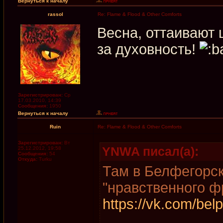
Вернуться к началу
rassol
Re: Flame & Flood & Other Comforts
Весна, оттаивают 
за духовность!
Зарегистрирован:
Ср
17.03.2010, 14:39
Сообщения:
1950
Вернуться к началу
Ruin
Re: Flame & Flood & Other Comforts
Зарегистрирован:
Вт
YNWA писал(а):
25.12.2012, 19:58
Сообщения:
54
Откуда:
Turku
Там в Белфегорск
"нравственного ф
https://vk.com/be