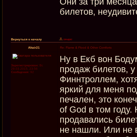
Они за три месяца
билетов, неудивит
Вернуться к началу
Altair21
Re: Flame & Flood & Other Comforts
Ну в Екб вон Боду
Зарегистрирован:
Вс
продаж билетов, у
29.03.2015, 23:56
Сообщения:
92
Финнтроллем, хотя
яркий для меня п
печален, это коне
of God в том году
продавались биле
не нашли. Или не 