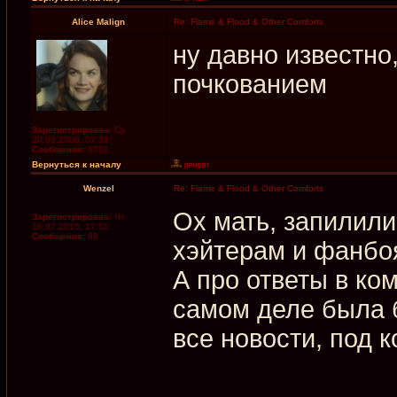
Alice Malign
Re: Flame & Flood & Other Comforts
ну давно известн
почкованием
Зарегистрирован:
Ср
20.09.2006, 07:38
Сообщения:
6781
Вернуться к началу
Wenzel
Re: Flame & Flood & Other Comforts
Ох мать, запилили
Зарегистрирован:
Чт
16.07.2015, 17:51
Сообщения:
68
хэйтерам и фанбоя
А про ответы в ко
самом деле была 
все новости, под 