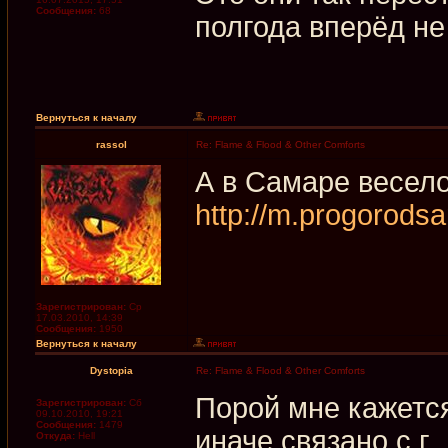
Сообщения:
68
полгода вперёд не
Вернуться к началу
rassol
Re: Flame & Flood & Other Comforts
А в Самаре весело
http://m.progorods
Зарегистрирован:
Ср
17.03.2010, 14:39
Сообщения:
1950
Вернуться к началу
Dystopia
Re: Flame & Flood & Other Comforts
Порой мне кажется,
Зарегистрирован:
Сб
09.10.2010, 19:21
Сообщения:
1479
иначе связано с г.
Откуда:
Hell