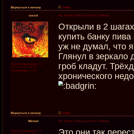
Вернуться к началу
rassol
Re: Flame & Flood & Other Comforts
Открыли в 2 шагах
купить банку пива
уж не думал, что 
Глянул в зеркало 
гроб кладут. Трёх
Зарегистрирован:
Ср
17.03.2010, 14:39
Сообщения:
1950
хронического недо
Вернуться к началу
Wenzel
Re: Flame & Flood & Other Comforts
Это они так перес
Зарегистрирован:
Чт
16.07.2015, 17:51