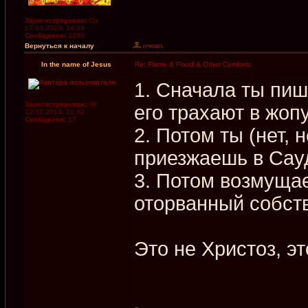
Зарегистрирован:
Ср
17.03.2010, 14:39
Сообщения:
1950
Вернуться к началу
In the name of Jesus
Re: Flame & Flood & Other Comforts
1. Сначала ты пи
Зарегистрирован:
Чт
его трахают в жоп
12.12.2013, 21:42
Сообщения:
17
2. Потом ты (нет, 
приезжаешь в Сау
3. Потом возмуща
оторванный собств
Это не Христоз, это