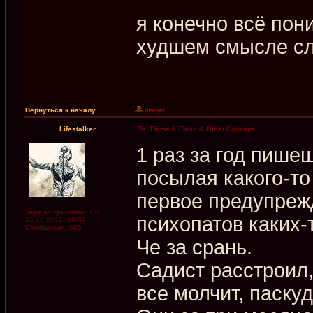
я конечно всё пон
худшем смысле с
Вернуться к началу
Lifestalker
Re: Flame & Flood & Other Comforts
1 раз за год пише
посылая какого-то
первое предупреж
Зарегистрирован:
Пн
психопатов каких-
15.10.2012, 19:39
Сообщения:
655
Че за срань.
Садист расстроил,
все молчит, паскуд