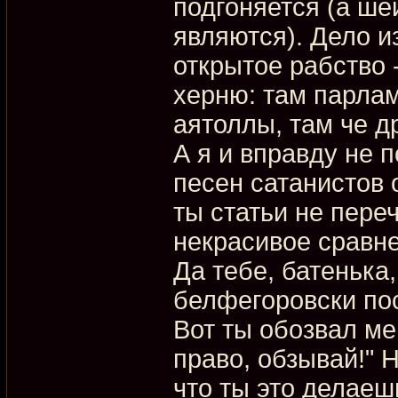
подгоняется (а ше
являются). Дело и
открытое рабство 
херню: там парлам
аятоллы, там че д
А я и вправду не п
песен сатанистов 
ты статьи не пере
некрасивое сравне
Да тебе, батенька,
белфегоровски по
Вот ты обозвал ме
право, обзывай!" 
что ты это делаеш