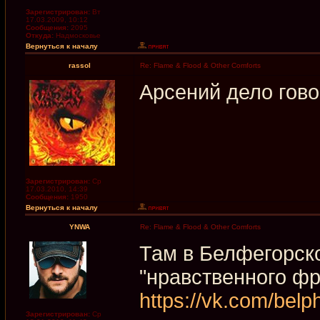
Зарегистрирован:
Вт
17.03.2009, 10:12
Сообщения:
2095
Откуда:
Надмосковье
Вернуться к началу
rassol
Re: Flame & Flood & Other Comforts
Арсений дело гово
Зарегистрирован:
Ср
17.03.2010, 14:39
Сообщения:
1950
Вернуться к началу
YNWA
Re: Flame & Flood & Other Comforts
Там в Белфегорско
"нравственного фр
https://vk.com/bel
Зарегистрирован:
Ср