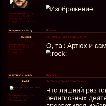
Зарегистрирован:
Ср
13.01.2010, 11:43
Сообщения:
1874
Откуда:
г. Новосибирск
Вернуться к началу
Dystopia
Re: Flame & Flood & Other Comforts
О, так Артюх и с
Зарегистрирован:
Сб
09.10.2010, 19:21
Сообщения:
1479
Откуда:
Hell
Вернуться к началу
Altair21
Re: Flame & Flood & Other Comforts
Что лишний раз го
Зарегистрирован:
Вс
религиозных деяте
29.03.2015, 23:56
Сообщения:
92
просветился избав