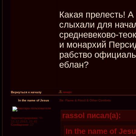
Какая прелесть! А
слыхали для нача
средневеково-тео
и монархий Перси
рабство официальн
еблан?
Вернуться к началу
In the name of Jesus
Re: Flame & Flood & Other Comforts
rassol писал(а):
Зарегистрирован:
Чт
12.12.2013, 21:42
Сообщения:
17
In the name of Jesu