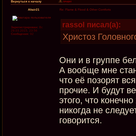
Вернуться к началу
Altair21
Re: Flame & Flood & Other Comforts
rassol писал(а):
Зарегистрирован:
Вс
29.03.2015, 23:56
Христоз Головног
Сообщения:
92
Они и в группе бе
А вообще мне стан
что её позорят вс
прочие. И будут 
этого, что конечн
никогда не следует
говорится.