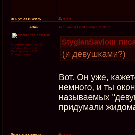
Вернуться к началу
Jotun
Re: Flame & Flood & Other Comforts
StygianSaviour писа
Зарегистрирован:
Ср
17.02.2010, 18:34
(и девушками?)
Сообщения:
4493
Откуда:
Киев
Вот. Он уже, каже
немного, и ты око
называемых "девуш
придумали жидома
Вернуться к началу