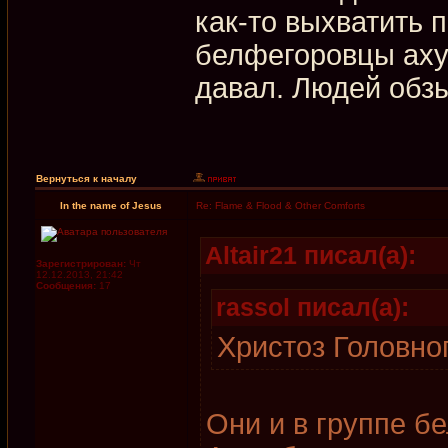
как-то выхватить п
белфегоровцы ахуе
давал. Людей обзы
Вернуться к началу
In the name of Jesus
Re: Flame & Flood & Other Comforts
Altair21 писал(а):
Зарегистрирован:
Чт
12.12.2013, 21:42
Сообщения:
17
rassol писал(а):
Христоз Головно
Они и в группе б