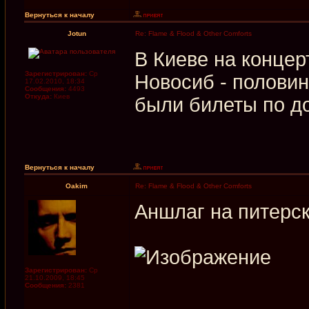
Вернуться к началу
Jotun
Re: Flame & Flood & Other Comforts
В Киеве на концер
Зарегистрирован:
Ср
Новосиб - половин
17.02.2010, 18:34
Сообщения:
4493
Откуда:
Киев
были билеты по д
Вернуться к началу
Oakim
Re: Flame & Flood & Other Comforts
Аншлаг на питерск
Зарегистрирован:
Ср
21.10.2009, 18:45
Сообщения:
2381