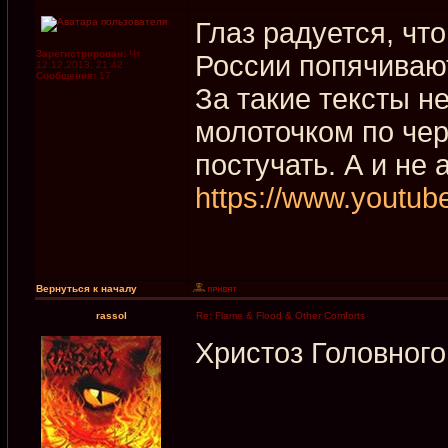
Глаз радуется, чт
Зарегистрирован:
Чт
России попячиваю
12.12.2013, 21:42
Сообщения:
17
За такие тексты не
молоточком по че
постучать. А и не 
https://www.yout
Вернуться к началу
rassol
Re: Flame & Flood & Other Comforts
Христоз Головного