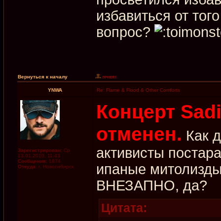
избавиться от того
вопрос?
Вернуться к началу
YNWA
Re: Flame & Flood & Other Comforts
Концерт Sad
отменен.
Как д
активисты постара
Зарегистрирован:
Ср
13.01.2010, 11:43
Сообщения:
1874
ипаные митолизды
Откуда:
г. Новосибирск
ВНЕЗАПНО, да?
Цитата: