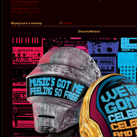
Зарегистрирован:
Чт
05.11.2009, 17:24
Сообщения:
1946
Откуда:
Новокузнецк
Вернуться к началу
ElectricRetard