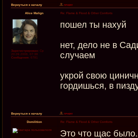
Вернуться к началу
Alice Malign
Re: Flame & Flood & Other Comforts
пошел ты нахуй
нет, дело не в Са
Зарегистрирован:
Ср
случаем
20.09.2006, 07:38
Сообщения:
6781
укрой свою циничн
гордишься, в пизд
Вернуться к началу
Domilition
Re: Flame & Flood & Other Comforts
Это что щас было.