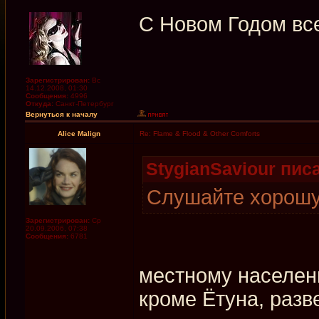
С Новом Годом все
Зарегистрирован:
Вс
14.12.2008, 01:30
Сообщения:
4996
Откуда:
Санкт-Петербург
Вернуться к началу
Alice Malign
Re: Flame & Flood & Other Comforts
StygianSaviour писа
Слушайте хорош
Зарегистрирован:
Ср
20.09.2006, 07:38
Сообщения:
6781
местному населени
кроме Ётуна, разв