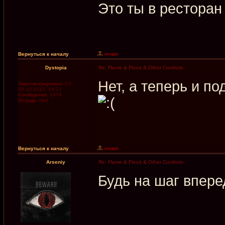
Это ты в ресторан
Вернуться к началу
Dystopia
Re: Flame & Flood & Other Comforts
Нет, а теперь и по
Зарегистрирован:
Сб
09.10.2010, 19:21
Сообщения:
1479
Откуда:
Hell
Вернуться к началу
Arseniy
Re: Flame & Flood & Other Comforts
Будь на шаг впер