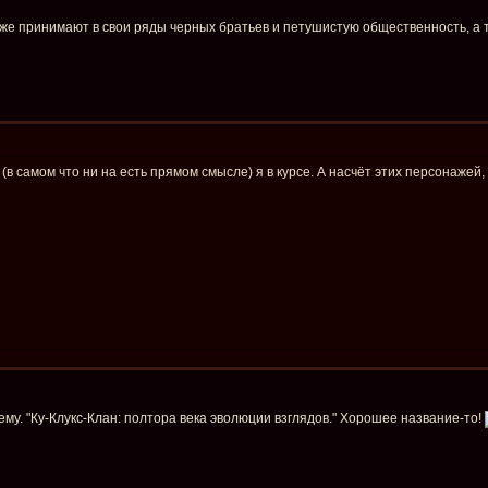
же принимают в свои ряды черных братьев и петушистую общественность, а та
(в самом что ни на есть прямом смысле) я в курсе. А насчёт этих персонажей,
му. "Ку-Клукс-Клан: полтора века эволюции взглядов." Хорошее название-то!