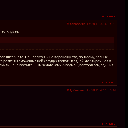
Добавлено:
Пт 28.11.2014, 15:21
ется быдлом.
сов интернета. Не нравится и не переношу это, по-моему, разные
 то разве ты сможешь с ней сосуществовать в одной квартире? Вот я
домилишена воспитанным человеком? А ведь он, повторяюсь, один из
Добавлено:
Пт 28.11.2014, 15:44