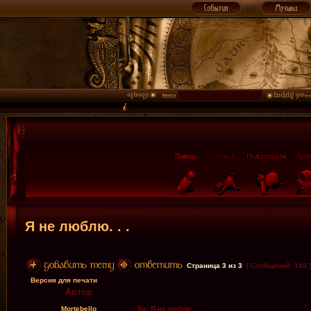
Я не люблю. . .
Страница
3
из
3
[ Сообщений: 148 
Версия для печати
Автор
Mortebello
Re: Я не люблю. . .