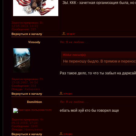
ЗЫ. ККК - зачетная организация была, но
Зарегистрирован:
Вс
12.05.2013, 10:33
Сообщения:
195
Вернуться к началу
Vinsody
Re: Я не люблю. . .
Hildur писал(а):
Не переношу быдло. В прямом и переносн
Раз такое дело, то что ты забыл на даркса
Зарегистрирован:
Пт
15.06.2007, 04:54
Сообщения:
203
Откуда:
Хабаровск
Вернуться к началу
Domilition
Re: Я не люблю. . .
ебать мой хуй кто бы говорил аще
Зарегистрирован:
Чт
05.11.2009, 17:24
Сообщения:
1946
Откуда:
Новокузнецк
Вернуться к началу