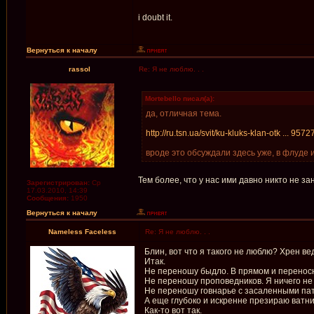
i doubt it.
Вернуться к началу
rassol
Re: Я не люблю. . .
Mortebello писал(а):
да, отличная тема.
http://ru.tsn.ua/svit/ku-kluks-klan-otk ... 9572
вроде это обсуждали здесь уже, в флуде 
Тем более, что у нас ими давно никто не за
Зарегистрирован:
Ср
17.03.2010, 14:39
Сообщения:
1950
Вернуться к началу
Nameless Faceless
Re: Я не люблю. . .
Блин, вот что я такого не люблю? Хрен вед
Итак.
Не переношу быдло. В прямом и переносно
Не переношу проповедников. Я ничего не и
Не переношу говнарье с засаленными патл
А еще глубоко и искренне презираю ватник
Как-то вот так.