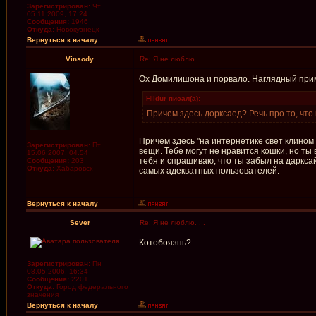
Зарегистрирован:
Чт
05.11.2009, 17:24
Сообщения:
1946
Откуда:
Новокузнецк
Вернуться к началу
Vinsody
Re: Я не люблю. . .
Ох Домилишона и порвало. Наглядный прим
Hildur писал(а):
Причем здесь дорксаед? Речь про то, что
Причем здесь "на интернетике свет клином 
Зарегистрирован:
Пт
вещи. Тебе могут не нравится кошки, но ты
15.06.2007, 04:54
тебя и спрашиваю, что ты забыл на даркса
Сообщения:
203
Откуда:
Хабаровск
самых адекватных пользователей.
Вернуться к началу
Sever
Re: Я не люблю. . .
Котобоязнь?
Зарегистрирован:
Пн
08.05.2006, 16:34
Сообщения:
2201
Откуда:
Город федерального
значения
Вернуться к началу