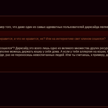
ер того, что даже один из самых адекватных пользователей дарксайда явля
 нравится, и что не нравится, не? Или на интернетике свет клином сошелся?
сошелся"? Дарксайд это всего лишь одно из великого множества других ресур
 вполне можешь держать кошку у себя дома. А если у тебя аллергия на кошек,
йде, раз не переносишь невоспитанных людей. Или ты считаешь, к примеру, 