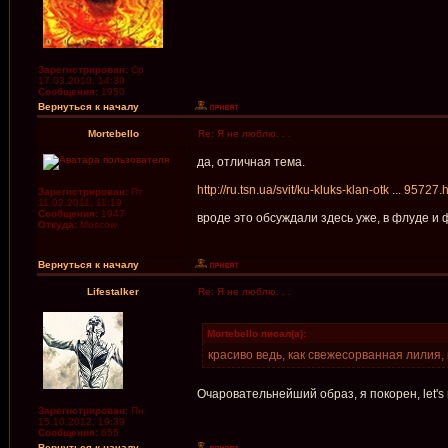
Зарегистрирован:
Ср
17.03.2010, 14:39
Сообщения:
1950
Вернуться к началу
Mortebello
Re: Я не люблю. . .
да, отличная тема.
http://ru.tsn.ua/svit/ku-kluks-klan-otk ... 95727.
Зарегистрирован:
Пт
11.02.2011, 11:19
Сообщения:
1947
вроде это обсуждали здесь уже, в флуде и
Откуда:
Moscow
Вернуться к началу
Lifestalker
Re: Я не люблю. . .
Mortebello писал(а):
красиво ведь, как свежесорванная лилия,
Очаровательнейший образ, я покорен, let's 
Зарегистрирован:
Пн
15.10.2012, 19:39
Сообщения:
655
Вернуться к началу