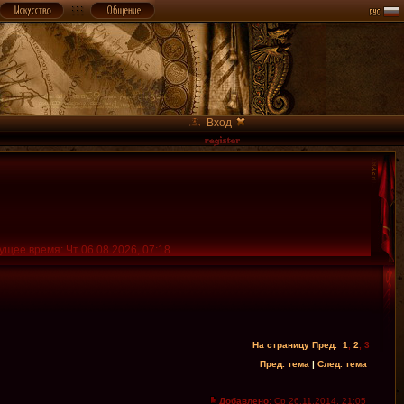
Вход
ущее время: Чт 06.08.2026, 07:18
На страницу
Пред.
1
,
2
,
3
Пред. тема
|
След. тема
Добавлено:
Ср 26.11.2014, 21:05