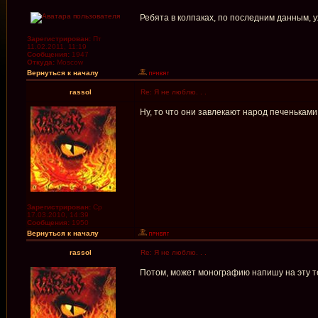
Ребята в колпаках, по последним данным, у
Зарегистрирован:
Пт
11.02.2011, 11:19
Сообщения:
1947
Откуда:
Moscow
Вернуться к началу
rassol
Re: Я не люблю. . .
Ну, то что они завлекают народ печеньками 
Зарегистрирован:
Ср
17.03.2010, 14:39
Сообщения:
1950
Вернуться к началу
rassol
Re: Я не люблю. . .
Потом, может монографию напишу на эту те