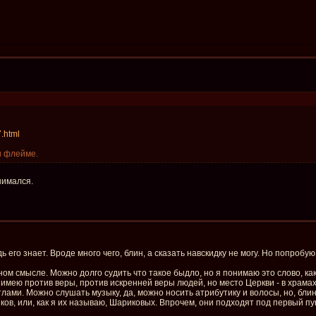
7.html
и флейме.
нимался.
ь его знает. Вроде много чего, блин, а сказать навскидку не могу. Но попробую
м смысле. Можно долго судить что такое быдло, но я понимаю это слово, ка
мею против веры, против искренней веры людей, но место Церкви - в храмах, 
ами. Можно слушать музыку, да, можно носить атрибутику и волосы, но, блин
ов, или, как я их называю, Шариковых. Впрочем, они подходят под первый пунк