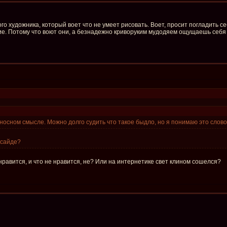
го художника, который воет что не умеет рисовать. Воет, просит погладить се
ние. Потому что воют они, а безнадежно криворуким мудодяем ощущаешь себ
осном смысле. Можно долго судить что такое быдло, но я понимаю это слово,
ксайде?
 нравится, и что не нравится, не? Или на интернетике свет клином сошелся?