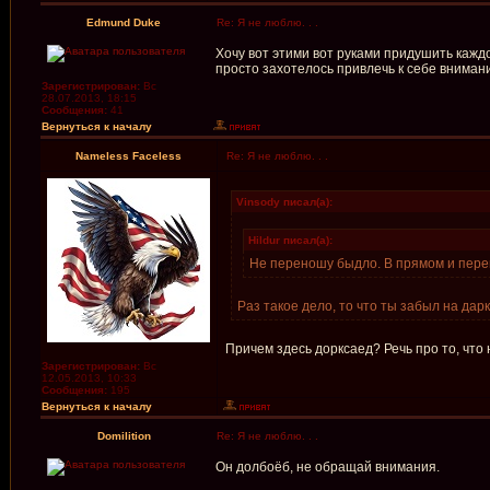
Edmund Duke
Re: Я не люблю. . .
Хочу вот этими вот руками придушить каждо
просто захотелось привлечь к себе внима
Зарегистрирован:
Вс
28.07.2013, 18:15
Сообщения:
41
Вернуться к началу
Nameless Faceless
Re: Я не люблю. . .
Vinsody писал(а):
Hildur писал(а):
Не переношу быдло. В прямом и перен
Раз такое дело, то что ты забыл на дар
Причем здесь дорксаед? Речь про то, что
Зарегистрирован:
Вс
12.05.2013, 10:33
Сообщения:
195
Вернуться к началу
Domilition
Re: Я не люблю. . .
Он долбоёб, не обращай внимания.