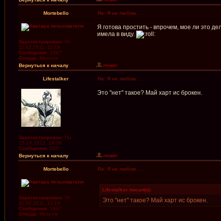
Mortebello
Re: Я не люблю. . .
Я готова простить - впрочем, мое ли это де
имела в виду.
Зарегистрирован:
Пт
11.02.2011, 11:19
Сообщения:
1947
Откуда:
Moscow
Вернуться к началу
Lifestalker
Re: Я не люблю. . .
Это "нет" такое? Май харт ис брокен.
Зарегистрирован:
Пн
15.10.2012, 19:39
Сообщения:
655
Вернуться к началу
Mortebello
Re: Я не люблю. . .
Lifestalker писал(а):
Зарегистрирован:
Пт
Это "нет" такое? Май харт ис брокен.
11.02.2011, 11:19
Сообщения:
1947
Откуда:
Moscow