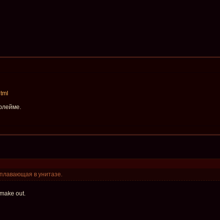
html
 флейме.
 плавающая в унитазе.
make out.