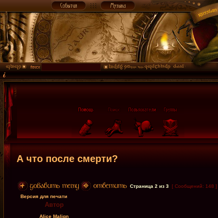
А что после смерти?
Страница
2
из
3
[ Сообщений: 148 
Версия для печати
Автор
Alice Malign