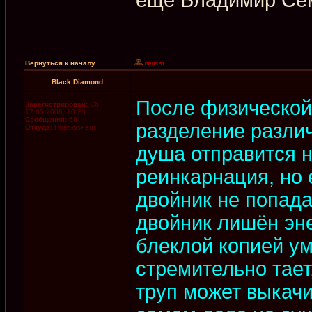
Вернуться к началу
Black Diamond
После физической
Зарегистрирован:
Сб
17.05.2008, 10:23
Сообщения:
58
разделение различ
Откуда:
Новокузнецк
душа отправится н
реинкарнация, но
двойник не попада
двойник лишён эне
блеклой копией ум
стремительно тае
труп может выкачи