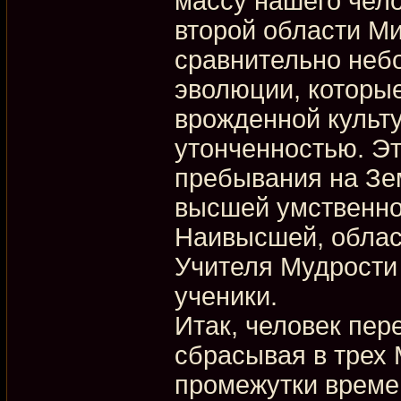
массу нашего чел
второй области М
сравнительно неб
эволюции, которы
врожденной культ
утонченностью. Эт
пребывания на Зе
высшей умственной
Наивысшей, облас
Учителя Мудрост
ученики.
Итак, человек пер
сбрасывая в трех
промежутки времен