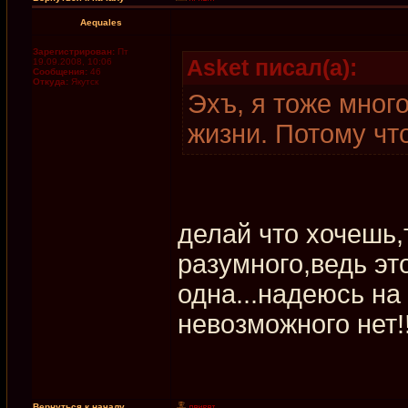
Aequales
Зарегистрирован:
Пт
Asket писал(а):
19.09.2008, 10:06
Сообщения:
46
Откуда:
Якутск
Эхъ, я тоже много
жизни. Потому что
делай что хочешь,
разумного,ведь эт
одна...надеюсь на 
невозможного нет!!
Вернуться к началу