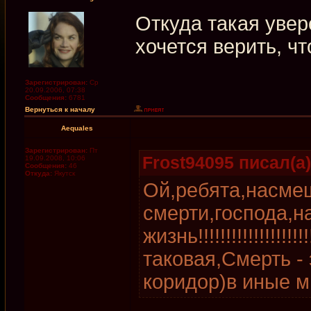
Откуда такая увер
хочется верить, ч
Зарегистрирован:
Ср
20.09.2006, 07:38
Сообщения:
6781
Вернуться к началу
Aequales
Зарегистрирован:
Пт
Frost94095 писал(а)
19.09.2008, 10:06
Сообщения:
46
Откуда:
Якутск
Ой,ребята,насме
смерти,господа,
жизнь!!!!!!!!!!!!!!!!!!!
таковая,Смерть -
коридор)в иные ми