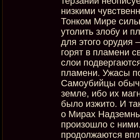
терзаний неопису
низкими чувствен
Тонком Мире силь
утолить злобу и пл
для этого орудия 
горят в пламени с
слои подвергают
пламени. Ужасы п
Самоубийцы обычн
земле, ибо их маг
было изжито. И та
о Мирах Надземных
произошло с ними.
продолжаются впл