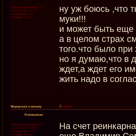
ну уж боюсь ,что 
Зарегистрирован:
Ср
19.03.2008, 01:53
Сообщения:
13
муки!!!
Откуда:
Курск
и может быть еще
а в целом страх с
того.что было при
но я думаю,что в 
ждет,а ждет его и
жить надо в согла
Вернуться к началу
Frostauskas
На счет реинкарн
Зарегистрирован:
Пт
15.08.2008, 09:46
Сообщения:
487
еще Владимир Се
Откуда:
Минск