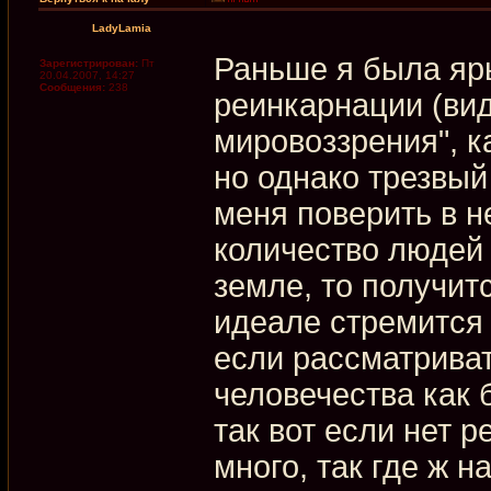
LadyLamia
Раньше я была яр
Зарегистрирован:
Пт
20.04.2007, 14:27
Сообщения:
238
реинкарнации (вид
мировоззрения", к
но однако трезвый
меня поверить в не
количество людей
земле, то получит
идеале стремится 
если рассматрива
человечества как 
так вот если нет 
много, так где ж 