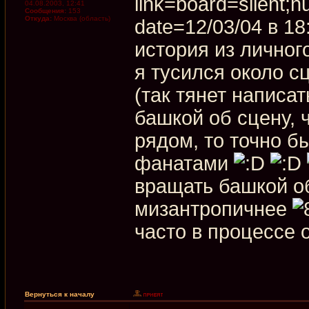
link=board=silent
04.08.2003, 12:41
Сообщения:
153
Откуда:
Москва (область)
date=12/03/04 в 1
история из личног
я тусился около с
(так тянет написа
башкой об сцену, 
рядом, то точно б
фанатами
вращать башкой об
мизантропичнее
часто в процессе 
Вернуться к началу