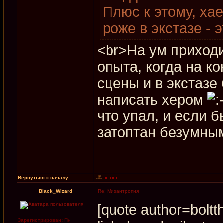
Плюс к этому, ха
роже в экстазе - 
<br>На ум приходи
опыта, когда на к
сцены и в экстазе
написать хером
что упал, и если 
затоптан безумн
Вернуться к началу
Black_Wizard
Re: Мизантропия
[quote author=boltt
Зарегистрирован:
Пн