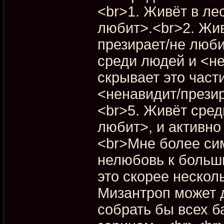
<br>1. Живёт в ле
любит>.<br>2. Жив
презирает/не люби
среди людей и <не
скрывает это част
<ненавидит/презир
<br>5. Живёт сред
любит>, и активно
<br>Мне более сим
нелюбовь к больш
это скорее нескол
Мизантроп может д
собрать бы всех б