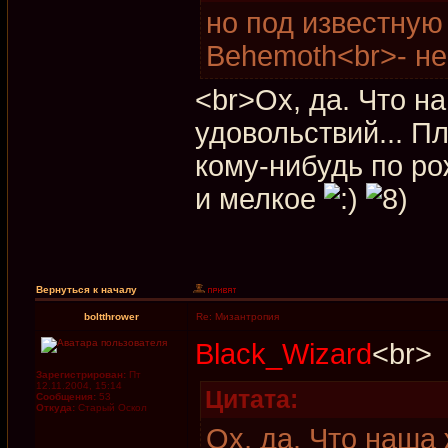
но под известную
Behemoth<br>- не
<br>Ох, да. Что н
удовольствий... П
кому-нибудь по рож
и мелкое
Вернуться к началу
boltthrower
Re: Мизантропия
Black_Wizard
<br>
Зарегистрирован:
Пт
12.11.2004, 15:14
Цитата:
Сообщения:
53
Откуда:
Старый Оскол
Ох, да. Что наша 