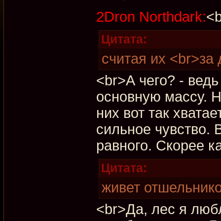
2Dron Northdark:
<b
Цитата:
считая их <br>за 
<br>А чего? - ведь
основную массу. 
них вот так хватае
сильное чувство. 
равного. Скорее к
Цитата:
живет отшельник
<br>Да, лес я лю