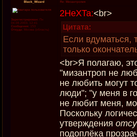
Black_Wizard
Re: Мизантропия
2HeXTa:
<br>
Зарегистрирован:
Пн
04.08.2003, 12:41
Цитата:
Сообщения:
153
Откуда:
Москва (область)
Если вдуматься, 
только окончател
<br>Я полагаю, эт
"мизантроп не люб
не любить могут т
люди"; "у меня в г
не любит меня, м
Поскольку логичес
утверждения
отс
подоплёка прозрач