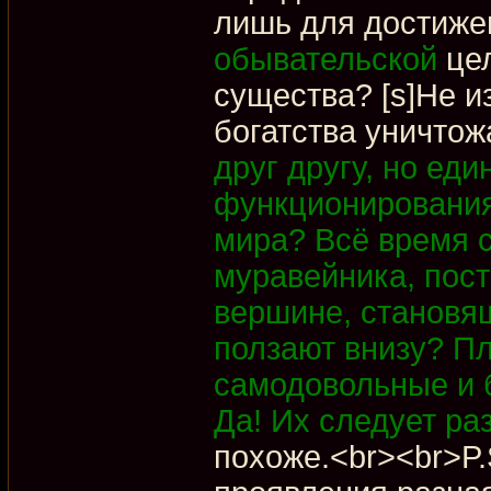
лишь для достижен
обывательской
цел
существа? [s]Не и
богатства уничтож
друг другу, но ед
функционирования
мира? Всё время 
муравейника, постр
вершине, становящ
ползают внизу? П
самодовольные и 
Да! Их следует ра
похоже.<br><br>P.