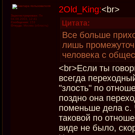
2Old_King:
<br>
Зарегистрирован:
Пн
04.08.2003, 12:41
Цитата:
Сообщения:
153
Откуда:
Москва (область)
Все больше прихо
лишь промежуточ
человека с общес
<br>Если ты говори
всегда переходный
"злость" по отнош
поздно она перехо
поменьше дела с. 
таковой по отноше
виде не было, ско