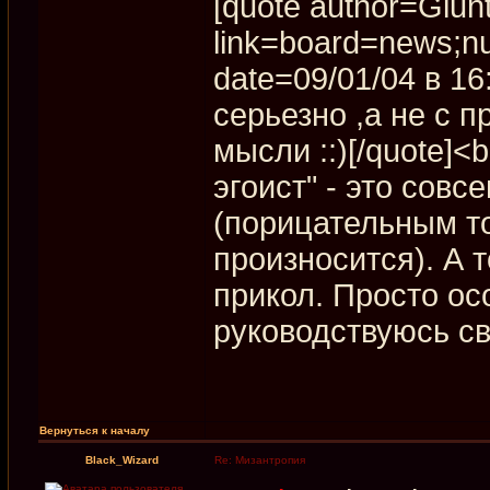
[quote author=Giun
link=board=news;n
date=09/01/04 в 16
серьезно ,а не с 
мысли ::)[/quote]
эгоист" - это совс
(порицательным то
произносится). А то
прикол. Просто осо
руководствуюсь св
Вернуться к началу
Black_Wizard
Re: Мизантропия