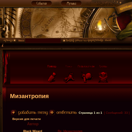
Мизантропия
Страница
1
из
1
[ Сообщений: 33 ]
Версия для печати
Автор
Black Wizard
Re: Мизантропия