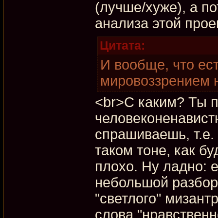
(лучше/хуже), а п
анализа этой прое
Цитата:
И вообще, что ест
мировоззрением 
<br>С каким? Ты п
человеконенавистн
спрашиваешь, т.е.
таком тоне, как бу
плохо. Ну ладно: 
небольшой разбор
"светлого" мизантр
слова "нравственно