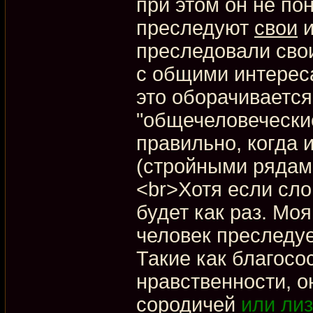
при этом он не по
преследуют
свои
и
преследовали сво
с общими интереса
это оборачивается
"общечеловеческие"
правильно, когда 
(стройными рядами
<br>Хотя если сло
будет как раз. Мо
человек преследу
Такие как благосо
нравственности, он
сородичей
или ли