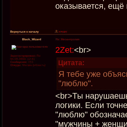
оказывается, ещё 
Вернуться к началу
Black_Wizard
Re: Мизантропия
2Zet:
<br>
Зарегистрирован:
Пн
04.08.2003, 12:41
Цитата:
Сообщения:
153
Откуда:
Москва (область)
Я тебе уже объяс
"люблю".
<br>Ты нарушаешь
логики. Если точн
"люблю" обозначае
"мужчины + женщин