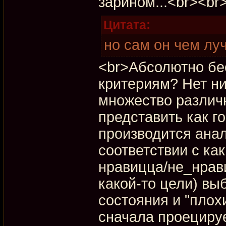
зарином...<br><br
Цитата:
но сам он чем лу
<br>Абсолютно бе
критериям? Нет ни
множество различ
представить как г
производится анал
соответствии с ка
нравицца/не_нрав
какой-то цели) вы
состояния и "плохи
сначала проециру