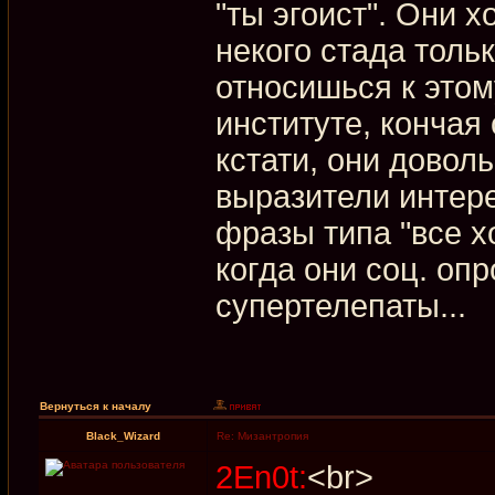
"ты эгоист". Они 
некого стада толь
относишься к этом
институте, кончая
кстати, они довол
выразители интере
фразы типа "все хо
когда они соц. оп
супертелепаты...
Вернуться к началу
Black_Wizard
Re: Мизантропия
2En0t:
<br>