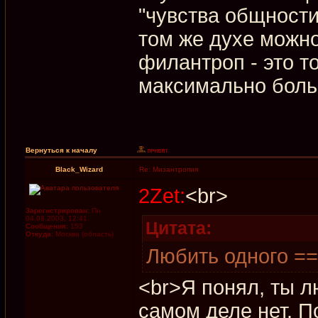
"чувства общности 
том же духе можно
филантроп - это то
максимально боль
Вернуться к началу
Black_Wizard
Re: Мизантропия
2Zet:
<br>
Зарегистрирован:
Пн
04.08.2003, 12:41
Цитата:
Сообщения:
153
Откуда:
Москва (область)
Любить одного ==
<br>Я понял, ты л
самом деле нет. П