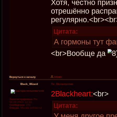
Хотя, честно приз
отрешённо распра
регулярно.<br><br
Цитата:
А гормоны тут фа
<br>Вообще да
Вернуться к началу
Black_Wizard
Re: Мизантропия
2Blackheart:
<br>
Зарегистрирован:
Пн
04.08.2003, 12:41
Цитата:
Сообщения:
153
Откуда:
Москва (область)
У меня другое пр