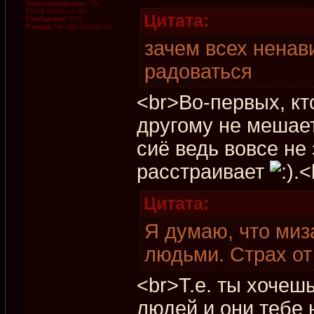
Зарегистрирован:
Пн
04.08.2003, 12:41
Цитата:
Сообщения:
153
Откуда:
Москва (область)
зачем всех ненав
радоваться
<br>Во-первых, кт
другому не мешает
сиё ведь вовсе не 
расстраивает
.<
Цитата:
Я думаю, что миз
людьми. Страх о
<br>Т.е. ты хочеш
людей и они тебе 