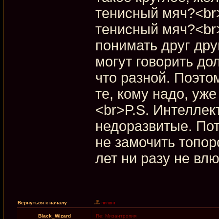
тенисный мяч?<br>
тенисный мяч?<br>
понимать друг друг
могут говорить дол
что разной. Поэто
те, кому надо, уже
<br>P.S. Интелле
недоразвитые. Пот
не замочить топоро
лет ни разу не влю
Вернуться к началу
Black_Wizard
Re: Мизантропия