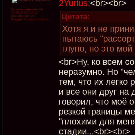
2Yurius:
<br><br>
Зарегистрирован:
Пн
04.08.2003, 12:41
Цитата:
Сообщения:
153
Откуда:
Москва (область)
Хотя я и не прини
пытаюсь "рассорти
глупо, но это мой
<br>Ну, ко всем с
неразумно. Но "че
тем, что их легко 
и все они друг на 
говорил, что моё
резкой границы м
"плохими для меня
стадии...<br><br>