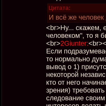
Цитата:
И всё же человек
<br>Ну... скажем, 
человеком", то я б
<br>
2Giunter:
<br>
Если подразумева
то нормально дума
вывод о 1) присут
некоторой независи
кто от него начина
зрения) требовать
следование своим
интересов делать 