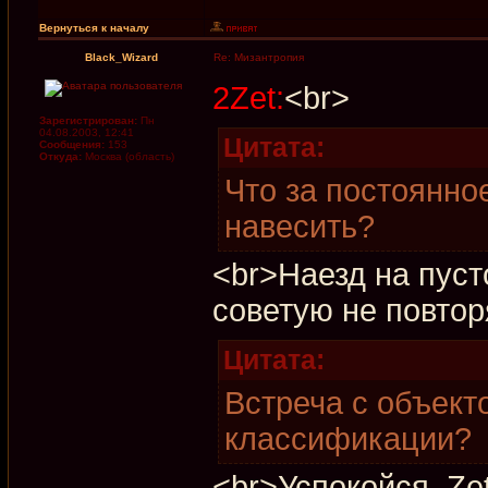
Вернуться к началу
Black_Wizard
Re: Мизантропия
2Zet:
<br>
Зарегистрирован:
Пн
04.08.2003, 12:41
Цитата:
Сообщения:
153
Откуда:
Москва (область)
Что за постоянно
навесить?
<br>Наезд на пус
советую не повторя
Цитата:
Встреча с объект
классификации?
<br>Успокойся, Ze