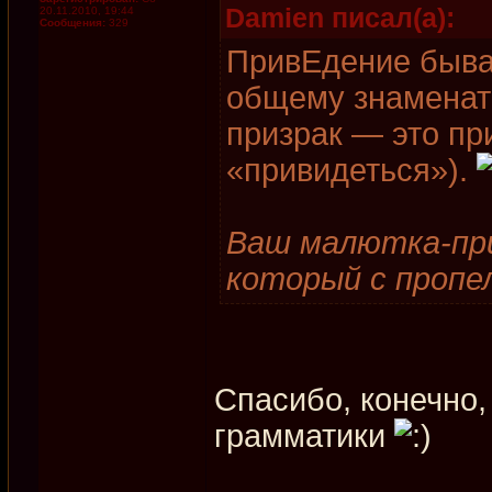
Damien писал(а):
20.11.2010, 19:44
Сообщения:
329
ПривЕдение бывае
общему знаменате
призрак — это пр
«привидеться»).
Ваш малютка-при
который с пропе
Спасибо, конечно,
грамматики