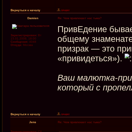
Вернуться к началу
Damien
Re: Чем привлекает нас тьма?
ПривЕдение бывае
Зарегистрирован:
Вт
общему знаменател
15.01.2008, 18:00
Сообщения:
4048
Откуда:
Москва
призрак — это при
«привидеться»).
Ваш малютка-при
который с пропел
Вернуться к началу
Jens
Re: Чем привлекает нас тьма?
Зарегистрирован:
Сб