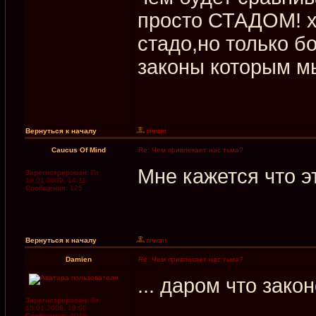
просто СТАДОМ! хо
стадо,но только бо
законы которым мы
Вернуться к началу
Caucus Of Mind
Re: Чем привлекает нас тьма?
Мне кажется что э
Зарегистрирован:
Пт
16.01.2009, 14:11
Сообщения:
125
Вернуться к началу
Damien
Re: Чем привлекает нас тьма?
... даром что зак
Зарегистрирован:
Вт
15.01.2008, 18:00
Сообщения:
4048