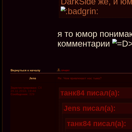
DarkSide же, и ю
я то юмор понима
комментарии
Вернуться к началу
Jens
Re: Чем привлекает нас тьма?
Зарегистрирован:
Сб
танк84 писал(а):
20.11.2010, 19:44
Сообщения:
329
Jens писал(а):
танк84 писал(а):