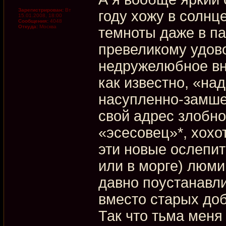
Зарегистрирован:
Вт
году хожу в солнц
15.01.2008, 18:00
Сообщения:
4048
Откуда:
Москва
темноты даже в па
превеликому удов
недружелюбное вн
как известно, «над
насупленно-замше
свой адрес злобно
«эсесовец»*, хохо
эти новые ослепит
или в морге) люми
давно поустанавли
вместо старых до
Так что тьма меня