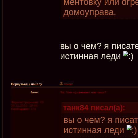
ментовку или огр
домоуправа.
вы о чем? я писат
истинная леди
Вернуться к началу
Jens
Re: Чем привлекает нас тьма?
Зарегистрирован:
Сб
танк84 писал(а):
20.11.2010, 19:44
Сообщения:
329
вы о чем? я писа
истинная леди