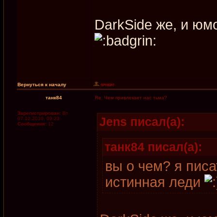
DarkSide же, и юм
Вернуться к началу
танк84
Re: Чем привлекает нас тьма?
Зарегистрирован:
Вт
Jens писал(а):
07.12.2010, 09:23
Сообщения:
12
танк84 писал(а):
вы о чем? я писа
истинная леди