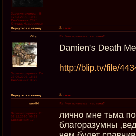
Зарегистрирован:
Вт
17.03.2009, 10:12
Сообщения:
2095
Откуда:
Надмосковье
Вернуться к началу
Glop
Re: Чем привлекает нас тьма?
Damien's Death Met
http://blip.tv/file/4
Зарегистрирован:
Пн
25.09.2006, 18:18
Сообщения:
3379
Вернуться к началу
танк84
Re: Чем привлекает нас тьма?
лично мне тьма по
Зарегистрирован:
Вт
07.12.2010, 09:23
Сообщения:
12
благоразумны ,ведь
чем будет сравнив