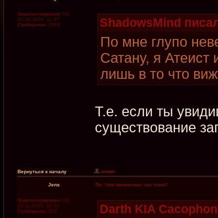
Зарегистрирован:
Сб
ShadowsMind писал
20.10.2007, 11:47
Сообщения:
1969
По мне глупо неве
Сатану, я Атеист
лишь в то что виж
Т.е. если ты увид
существование за
Вернуться к началу
Jens
Re: Чем привлекает нас тьма?
Зарегистрирован:
Сб
Darth KIA Cacophon
20.11.2010, 19:44
Сообщения:
329