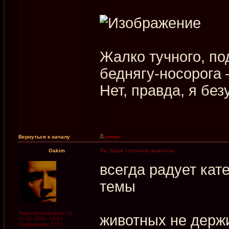
Жалко тучного, по
беднягу-носорога
Нет, правда, я без
Вернуться к началу
Oakim
Re: Ваше тотемное животное
всегда радует кат
темы
Зарегистрирован:
Ср
животных не держи
21.10.2009, 18:45
Сообщения:
2381