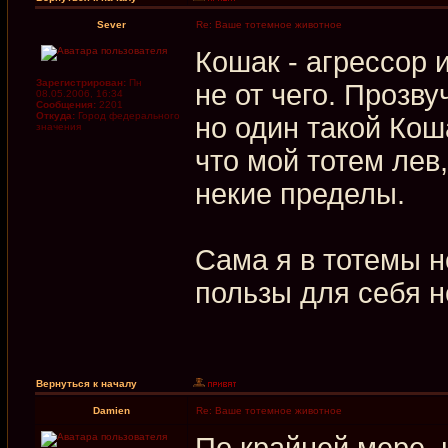
Sever
Re: Ваше тотемное животное
Кошак - агрессор 
Зарегистрирован:
Пн
не от чего. Прозву
08.05.2006, 16:34
Сообщения:
2201
Откуда:
Город федерального
но один такой Кош
значения
что мой тотем лев
некие пределы.
Сама я в тотемы н
пользы для себя н
Вернуться к началу
Damien
Re: Ваше тотемное животное
По крайней мере, 