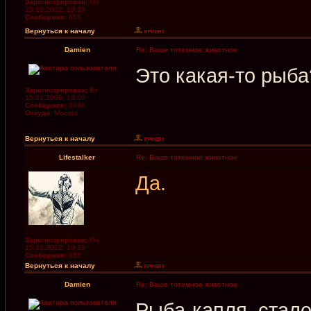
Зарегистрирован:
Пн
15.10.2012, 19:39
Сообщения:
655
Вернуться к началу
Damien
Re: Ваше тотемное животное
Это какая-то рыб
Зарегистрирован:
Вт
15.01.2008, 18:00
Сообщения:
4048
Откуда:
Москва
Вернуться к началу
Lifestalker
Re: Ваше тотемное животное
Да.
Зарегистрирован:
Пн
15.10.2012, 19:39
Сообщения:
655
Вернуться к началу
Damien
Re: Ваше тотемное животное
Рыба-капля, стало