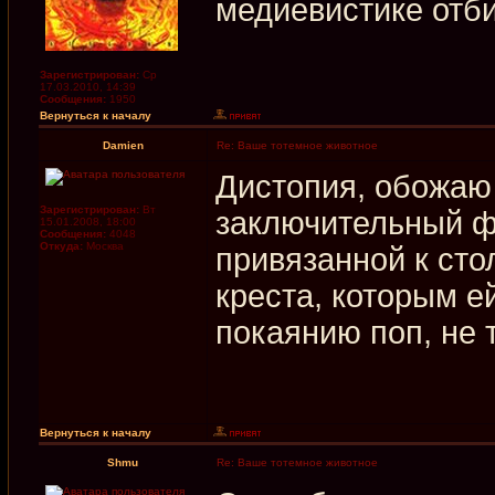
медиевистике отб
Зарегистрирован:
Ср
17.03.2010, 14:39
Сообщения:
1950
Вернуться к началу
Damien
Re: Ваше тотемное животное
Дистопия, обожаю
Зарегистрирован:
Вт
заключительный ф
15.01.2008, 18:00
Сообщения:
4048
Откуда:
Москва
привязанной к сто
креста, которым е
покаянию поп, не 
Вернуться к началу
Shmu
Re: Ваше тотемное животное