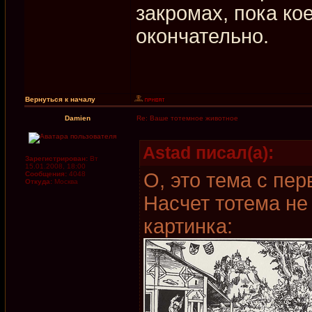
закромах, пока ко
окончательно.
Вернуться к началу
Damien
Re: Ваше тотемное животное
Astad писал(а):
Зарегистрирован:
Вт
15.01.2008, 18:00
О, это тема с пе
Сообщения:
4048
Откуда:
Москва
Насчет тотема не 
картинка: