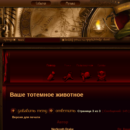
Ваше тотемное животное
Страница
3
из
3
[ Сообщений: 145 
Версия для печати
Автор
Nerferoth Drake
Re: Ваше