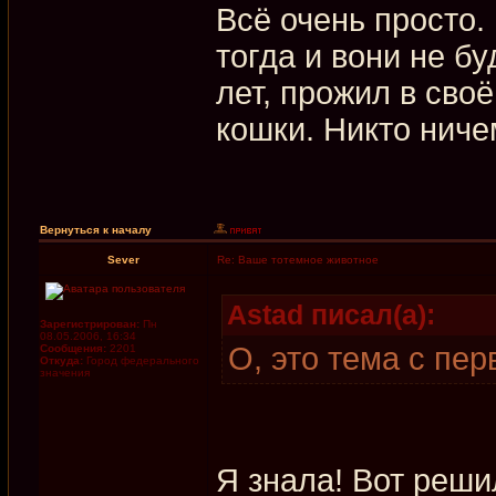
Всё очень просто.
тогда и вони не бу
лет, прожил в сво
кошки. Никто ниче
Вернуться к началу
Sever
Re: Ваше тотемное животное
Astad писал(а):
Зарегистрирован:
Пн
08.05.2006, 16:34
О, это тема с пе
Сообщения:
2201
Откуда:
Город федерального
значения
Я знала! Вот реши