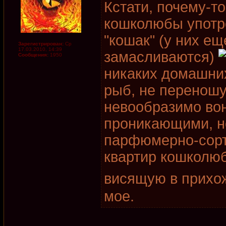
Кстати, почему-то
кошколюбы употр
"кошак" (у них ещ
Зарегистрирован:
Ср
17.03.2010, 14:39
замасливаются)
Сообщения:
1950
никаких домашни
рыб, не переношу
невообразимо во
проникающими, н
парфюмерно-сорт
квартир кошколюб
висящую в прихо
мое.