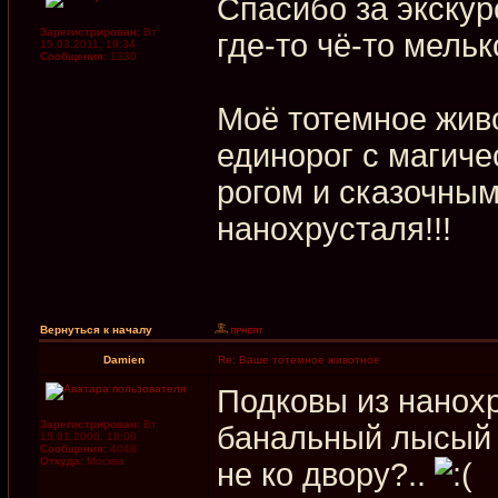
Спасибо за экскур
Зарегистрирован:
Вт
где-то чё-то мель
15.03.2011, 19:34
Сообщения:
1330
Моё тотемное жив
единорог с магиче
рогом и сказочным
нанохрусталя!!!
Вернуться к началу
Damien
Re: Ваше тотемное животное
Подковы из нанох
Зарегистрирован:
Вт
банальный лысый з
15.01.2008, 18:00
Сообщения:
4048
Откуда:
Москва
не ко двору?..