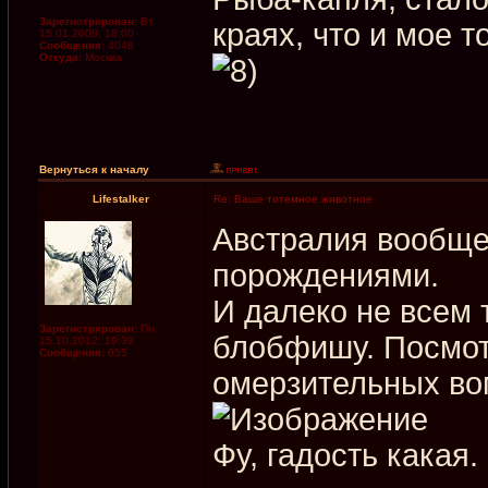
Зарегистрирован:
Вт
краях, что и мое т
15.01.2008, 18:00
Сообщения:
4048
Откуда:
Москва
Вернуться к началу
Lifestalker
Re: Ваше тотемное животное
Австралия вообще
порождениями.
И далеко не всем 
Зарегистрирован:
Пн
блобфишу. Посмотр
15.10.2012, 19:39
Сообщения:
655
омерзительных во
Фу, гадость какая.