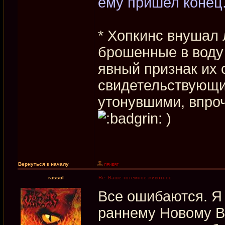
ему пришел конец
* Хопкинс внушал 
брошенные в воду 
явный признак их 
свидетельствующий
утонувшими, впроч
)
Вернуться к началу
rassol
Re: Ваше тотемное животное
Все ошибаются. Я 
раннему Новому В