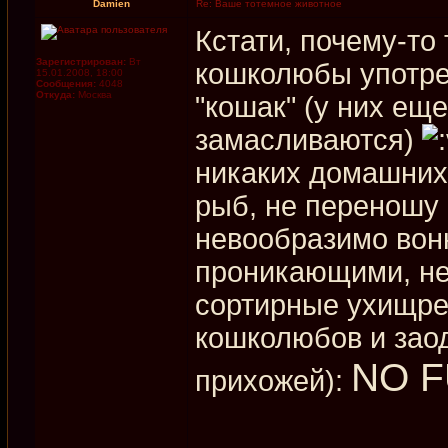
Damien
Re: Ваше тотемное животное
Кстати, почему-то 
Зарегистрирован:
Вт
кошколюбы употре
15.01.2008, 18:00
Сообщения:
4048
Откуда:
Москва
"кошак" (у них ещ
замасливаются)
никаких домашних
рыб, не переношу 
невообразимо вон
проникающими, не
сортирные ухищрен
кошколюбов и заод
NO F
прихожей):