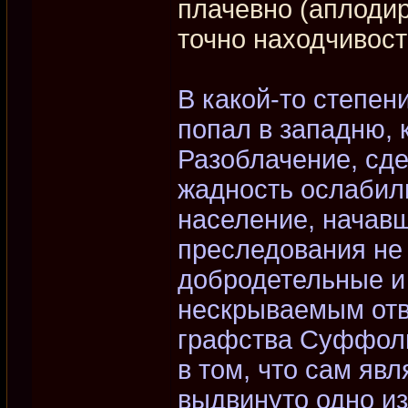
плачевно (аплодир
точно находчивост
В какой-то степен
попал в западню, 
Разоблачение, сде
жадность ослабили
население, начавш
преследования не
добродетельные и 
нескрываемым отв
графства Суффолк
в том, что сам яв
выдвинуто одно из