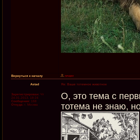
Вернуться к началу
Astad
Re: Ваше тотемное животное
О, это тема с пер
Зарегистрирован:
Чт
24.01.2013, 18:24
Сообщения:
168
тотема не знаю, но
Откуда:
г. Москва