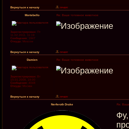
Вернуться к началу
Mortebello
Re: Ваше тотемное животное
Зарегистрирован:
Пт
11.02.2011, 11:19
Сообщения:
1947
Откуда:
Moscow
Вернуться к началу
Damien
Re: Ваше тотемное животное
Зарегистрирован:
Вт
15.01.2008, 18:00
Сообщения:
4048
Откуда:
Москва
Вернуться к началу
Nerferoth Drake
Re: Ваше
Фу,
про