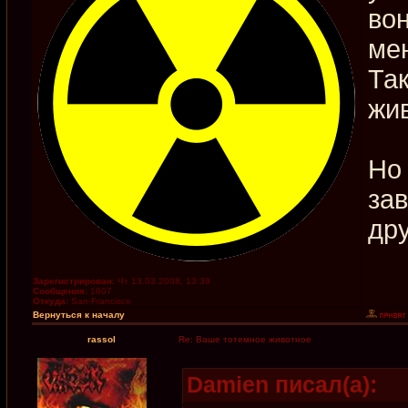
вон
мен
Так
жи
Но 
зав
др
Зарегистрирован:
Чт 13.03.2008, 13:39
Сообщения:
1607
Откуда:
San-Francisco
Вернуться к началу
rassol
Re: Ваше тотемное животное
Damien писал(а):