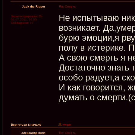
Jack the Ripper
Re: Смерть
Не испытываю ник
Зарегистрирован:
Пт
01.07.2011, 16:00
Сообщения:
17
возникает. Да,уме
бурю эмоции,я рву
полу в истерике. 
А свою смерть я н
Достаточно знать т
особо радует,а ско
И как говорится, 
думать о смерти.(с
Вернуться к началу
александр воля
Re: Смерть