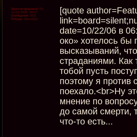
[quote author=Feat
Зарегистрирован:
Пн
18.09.2006, 08:47
Сообщения:
953
link=board=silent
Откуда:
Оренбург
date=10/22/06 в 0
око» хотелось бы 
высказываний, что
страданиями. Как 
тобой пусть поступ
поэтому я против 
поехало.<br>Ну эт
мнение по вопросу
до самой смерти, 
что-то есть...