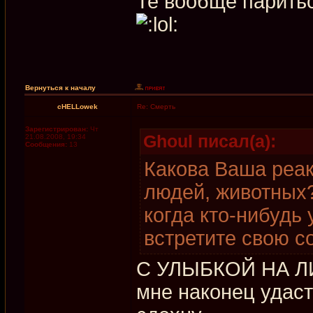
Те вообще паритьс
Вернуться к началу
cHELLowek
Re: Смерть
Зарегистрирован:
Чт
Ghoul писал(а):
21.08.2008, 19:34
Сообщения:
13
Какова Ваша реак
людей, животных?
когда кто-нибудь
встретите свою с
С УЛЫБКОЙ НА ЛИЦ
мне наконец удаст