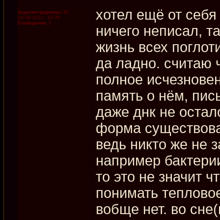
хотел ещё от себя
Зарегистрирован:
Вт
04.09.2012, 12:29
Сообщения:
2
ничего неписал, т
жизнь всех поглот
да ладно. считаю 
полное исчезновен
память о нём, пис
даже днк не остал
форма существован
ведь никто же не 
например бактери
то это не значит ч
понимать тепловое
вобще нет. во сне