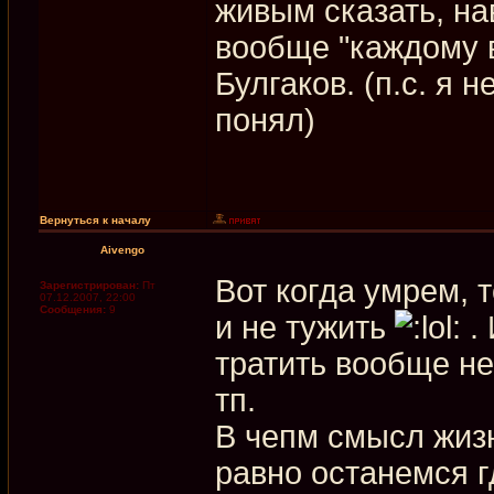
живым сказать, на
вообще "каждому в
Булгаков. (п.с. я 
понял)
Вернуться к началу
Aivengo
Вот когда умрем, 
Зарегистрирован:
Пт
07.12.2007, 22:00
Сообщения:
9
и не тужить
. 
тратить вообще не
тп.
В чепм смысл жизн
равно останемся г