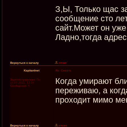
З,Ы, Только щас з
сообщение сто лет
сайт.Может он уже 
Ладно,тогда адрес
Вернуться к началу
KapitanInet
Re: Смерть
Когда умирают бли
Зарегистрирован:
Пн
11.07.2011, 12:37
Сообщения:
5
переживаю, а когд
проходит мимо ме
Вернуться к началу