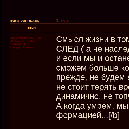
Вернуться к началу
FENIX
Смысл жизни в том
Зарегистрирован:
Сб
15.12.2007, 08:12
Сообщения:
1
СЛЕД ( а не насле
Откуда:
Tashkent
и если мы и остан
сможем больше ко
прежде, не будем 
не стоит терять в
динамично, не топ
А когда умрем, м
формацией...[/b]