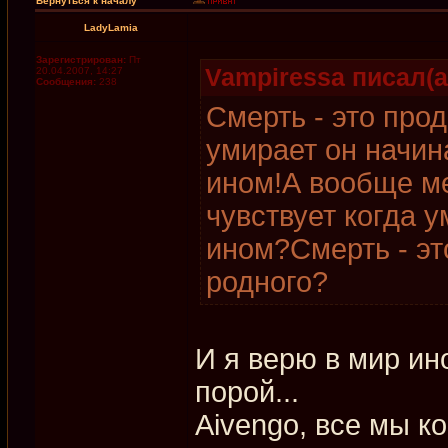
Вернуться к началу
LadyLamia
Зарегистрирован:
Пт
Vampiressa писал(а
20.04.2007, 14:27
Сообщения:
238
Смерть - это про
умирает он начин
ином!А вообще ме
чувствует когда 
ином?Смерть - эт
родного?
И я верю в мир ин
порой...
Aivengo, все мы ко