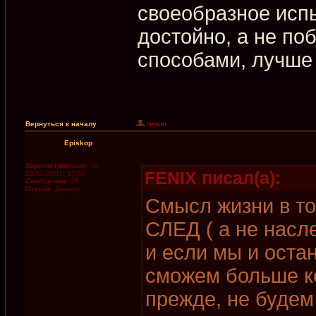
своеобразное испы
достойно, а не п
способами, лучше 
Вернуться к началу
Episkop
Зарегистрирован:
Чт
FENIX писал(а):
29.11.2007, 17:52
Сообщения:
29
Откуда:
Донецк
Смысл жизни в то
СЛЕД ( а не насл
и если мы и остан
сможем больше ко
прежде, не будем