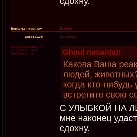
сдохну.
Вернуться к началу
cHELLowek
Re: Смерть
Зарегистрирован:
Чт
Ghoul писал(а):
21.08.2008, 19:34
Сообщения:
13
Какова Ваша реак
людей, животных?
когда кто-нибудь
встретите свою с
С УЛЫБКОЙ НА ЛИЦ
мне наконец удаст
сдохну.