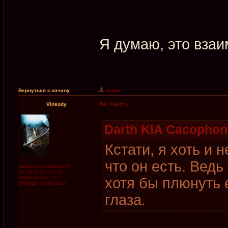
Я думаю, это вза
Вернуться к началу
Vinsody
Re: Смерть
Darth KIA Cacophon
Кстати, я хоть и 
что он есть. Вед
Зарегистрирован:
Пт
15.06.2007, 04:54
Сообщения:
203
хотя бы плюнуть е
Откуда:
Хабаровск
глаза.