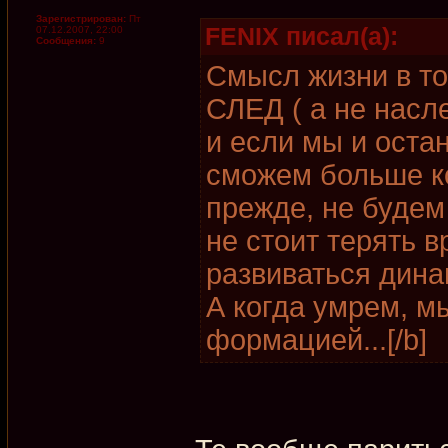
Зарегистрирован:
Пт
FENIX писал(а):
07.12.2007, 22:00
Сообщения:
9
Смысл жизни в то
СЛЕД ( а не насл
и если мы и остан
сможем больше ко
прежде, не будем
не стоит терять 
развиваться дина
А когда умрем, 
формацией...[/b]