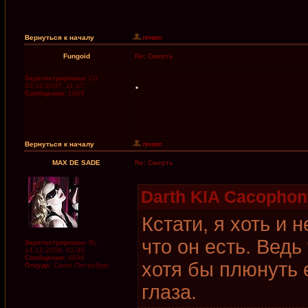
Вернуться к началу
Fungoid
Re: Смерть
.
Зарегистрирован:
Сб
20.10.2007, 11:47
Сообщения:
1969
Вернуться к началу
MAX DE SADE
Re: Смерть
Darth KIA Cacophon
Кстати, я хоть и 
что он есть. Вед
Зарегистрирован:
Вс
14.12.2008, 01:30
Сообщения:
4996
хотя бы плюнуть е
Откуда:
Санкт-Петербург
глаза.