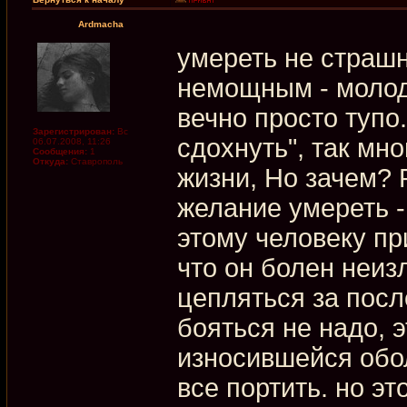
Ardmacha
умереть не страш
немощным - молод
вечно просто тупо
Зарегистрирован:
Вс
сдохнуть", так мно
06.07.2008, 11:26
Сообщения:
1
Откуда:
Ставрополь
жизни, Но зачем? 
желание умереть - 
этому человеку пр
что он болен неиз
цепляться за посл
бояться не надо, 
износившейся обол
все портить. но эт