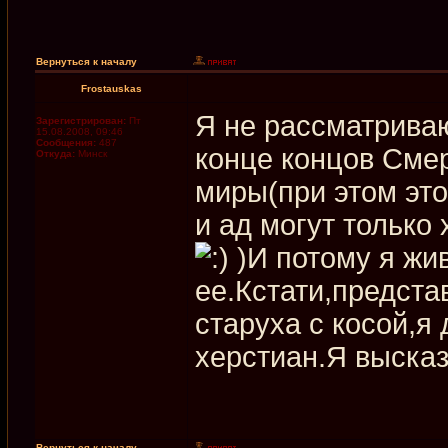
Вернуться к началу
Frostauskas
Я не рассматриваю
Зарегистрирован:
Пт
15.08.2008, 09:46
Сообщения:
487
конце концов Смер
Откуда:
Минск
миры(при этом это
и ад могут только
)И потому я жив
ее.Кстати,предста
старуха с косой,я
херстиан.Я высказ
Вернуться к началу