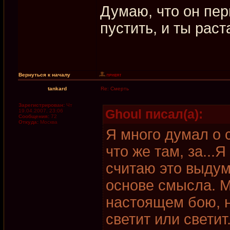
Думаю, что он пер
пустить, и ты раст
Вернуться к началу
tankard
Re: Смерть
Зарегистрирован:
Чт
Ghoul писал(а):
19.04.2007, 23:06
Сообщения:
72
Откуда:
Москва
Я много думал о 
что же там, за...Я
считаю это выдум
основе смысла. М
настоящем бою, н
светит или светит