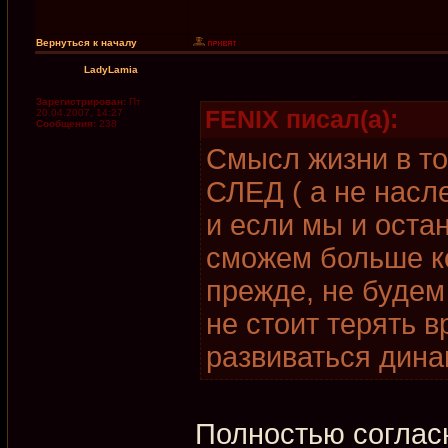
Вернуться к началу
LadyLamia
Зарегистрирован:
Пт
FENIX писал(а):
20.04.2007, 14:27
Сообщения:
238
Смысл жизни в то
СЛЕД ( а не насл
и если мы и остан
сможем больше ко
прежде, не будем
не стоит терять 
развиваться дина
Полностью согласн