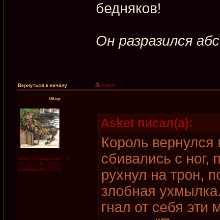
бедняков!
Он разразился а
Вернуться к началу
Glop
Asket писал(а):
Король вернулся 
сбивались с ног, 
Зарегистрирован:
Пн
25.09.2006, 18:18
Сообщения:
3379
рухнул на трон, п
злобная ухмылка.
гнал от себя эти 