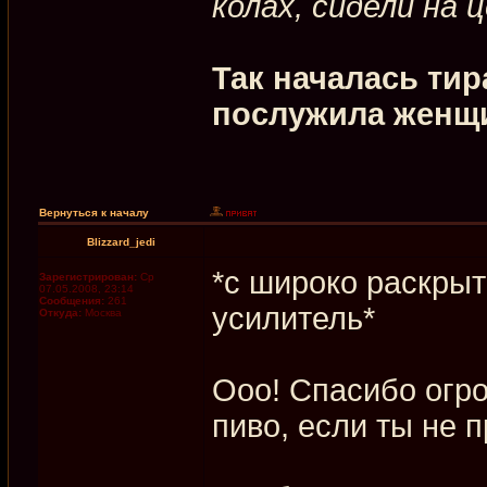
колах, сидели на 
Так началась ти
послужила женщ
Вернуться к началу
Blizzard_jedi
*с широко раскрыт
Зарегистрирован:
Ср
07.05.2008, 23:14
Сообщения:
261
усилитель*
Откуда:
Москва
Ооо! Спасибо огро
пиво, если ты не п