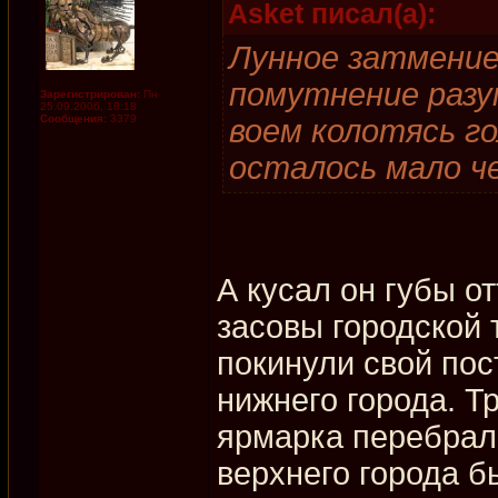
Asket писал(а):
Лунное затмение
помутнение разум
Зарегистрирован:
Пн
25.09.2006, 18:18
Сообщения:
3379
воем колотясь го
осталось мало че
А кусал он губы о
засовы городской
покинули свой пос
нижнего города. Т
ярмарка перебрала
верхнего города б