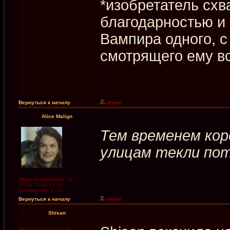
*изобретатель схв
благодарностью и 
Вампира одного, с
смотрящего ему в
Вернуться к началу
Alice Malign
Тем временем коро
улицам текли пото
Зарегистрирован:
Ср
20.09.2006, 07:38
Сообщения:
6781
Вернуться к началу
Shisan
Зарегистрирован:
Вт