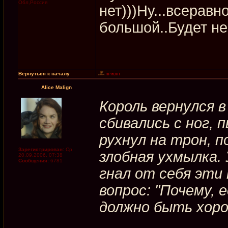
Обл,Россия
нет)))Ну...всеравно
большой..Будет не
Вернуться к началу
Alice Malign
Король вернулся 
сбивались с ног, 
рухнул на трон, п
Зарегистрирован:
Ср
злобная ухмылка.
20.09.2006, 07:38
Сообщения:
6781
гнал от себя эти
вопрос: "Почему, 
должно быть хоро