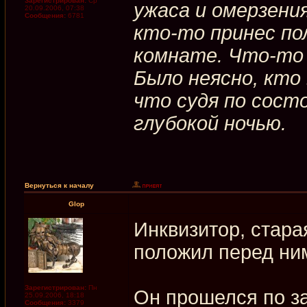
Зарегистрирован:
Ср
ужаса и омерзения
20.09.2006, 07:38
Сообщения:
6781
кто-то принес пол
комнате. Что-то 
Было неясно, кто
что судя по сост
глубокой ночью.
Вернуться к началу
Glop
Инквизитор, стара
положил перед ни
Зарегистрирован:
Пн
Он прошелся по з
25.09.2006, 18:18
Сообщения:
3379