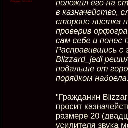
положил его на с
Откуда:
Москва
в казначейство, с
стороне листка н
проверив орфогр
сам себе и понес 
Расправившись с 
Blizzard_jedi реш
подальше от горо
порядком надоела
"Гражданин Blizza
просит казначейст
размере 20 (двадц
усилителя звука м