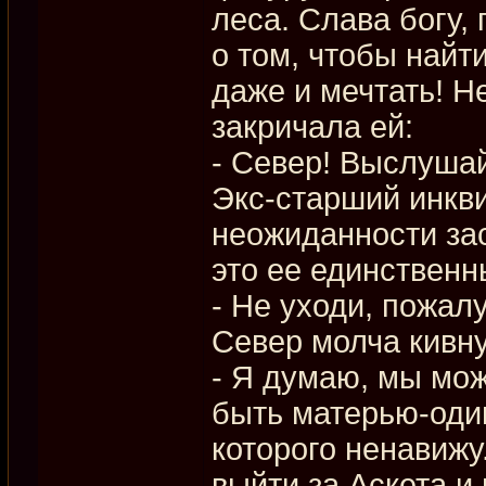
леса. Слава богу, 
о том, чтобы найт
даже и мечтать! 
закричала ей:
- Север! Выслуша
Экс-старший инкви
неожиданности зас
это ее единственн
- Не уходи, пожал
Север молча кивну
- Я думаю, мы мож
быть матерью-один
которого ненавижу
выйти за Аскета и