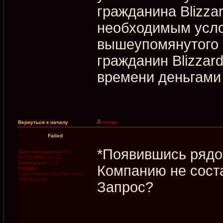
гражданина Blizza
необходимым усло
вышеупомянутого 
гражданин Blizzard
времени деньгами
Вернуться к началу
Failed
*Появившись рядо
Зарегистрирован:
Ср
28.05.2008, 17:24
Сообщения:
157
Компанию не сост
Откуда:
Еманжелинск,Челябинская
Обл,Россия
Запрос?