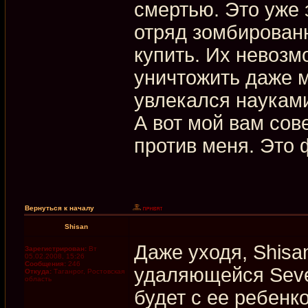
смертью. Это уже 
отряд зомбирован
купить. Их невозм
уничтожить даже м
увлекался науками 
А вот мой вам сов
против меня. Это 
Вернуться к началу
Shisan
Даже уходя, Shisa
Зарегистрирован:
Вт
05.02.2008, 15:26
Сообщения:
246
удаляющейся Sever
Откуда:
Таганрог, Ростовская
область
будет с ее ребенк