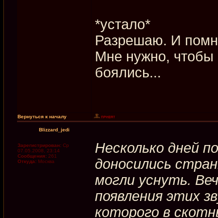
*устало*
Разрешаю. И помни
Мне нужно, чтобы 
боялись...
Вернуться к началу
Blizzard_jedi
Несколько дней п
Зарегистрирован:
Ср
07.05.2008, 23:14
Сообщения:
261
доносились стран
Откуда:
Москва
могли уснуть. Ве
появления этих зв
которого в скотн