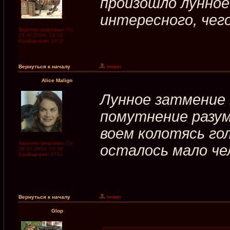
произошло лунное
интересного, чего
Зарегистрирован:
Пн
25.09.2006, 18:18
Сообщения:
3379
Вернуться к началу
Alice Malign
Лунное затмение 
помутнение разума
воем колотясь гол
Зарегистрирован:
Ср
осталось мало чел
20.09.2006, 07:38
Сообщения:
6781
Вернуться к началу
Glop