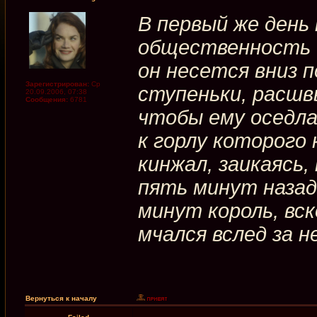
В первый же день 
общественность б
он несется вниз 
Зарегистрирован:
Ср
ступеньки, расшв
20.09.2006, 07:38
Сообщения:
6781
чтобы ему оседл
к горлу которого
кинжал, заикаясь,
пять минут наза
минут король, вс
мчался вслед за не
Вернуться к началу