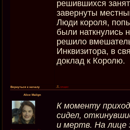
решившихся занят
завернуты местны
Люди короля, поп
были наткнулись 
решило вмешател
Инквизитора, в св
доклад к Королю.
Вернуться к началу
Alice Malign
К моменту приход
сидел, откинувшис
и мертв. На лице