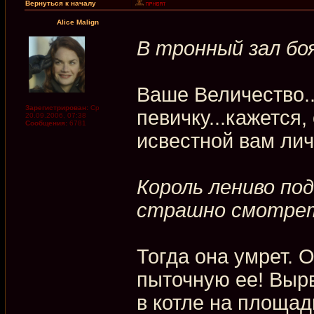
Вернуться к началу
Alice Malign
В тронный зал бо
Ваше Величество.
Зарегистрирован:
Ср
певичку...кажется,
20.09.2006, 07:38
Сообщения:
6781
исвестной вам ли
Король лениво под
страшно смотреть
Тогда она умрет. 
пыточную ее! Вырв
в котле на площад