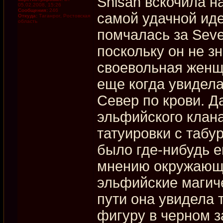
Shisan вскочила н
05.02.2008, 15:26
Сообщения:
246
самой удачной иде
Откуда:
Таганрог, Ростовская
область
помчалась за Seve
поскольку он не з
своевольная женщи
еще когда увидела
Север по крови. Да
эльфийского клана
татуировки с табур
было где-нибудь е
мнению окружающи
эльфийские магиче
пути она увидела 
фигуру в черном з