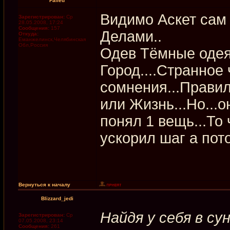
Failed
Видимо Аскет сам 
Зарегистрирован:
Ср
28.05.2008, 17:24
Сообщения:
157
Делами..
Откуда:
Еманжелинск,Челябинская
Обл,Россия
Одев Тёмные оде
Город....Странное 
сомнения...Правил
или Жизнь...Но...о
понял 1 вещь...То 
ускорил шаг а пото
Вернуться к началу
Blizzard_jedi
Найдя у себя в сун
Зарегистрирован:
Ср
07.05.2008, 23:14
Сообщения:
261