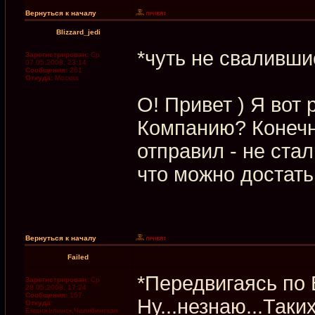
Вернуться к началу
Blizzard_jedi
*чуть не сваливши
Зарегистрирован:
Ср
07.05.2008, 23:14
Сообщения:
261
Откуда:
Москва
О! Привет ) Я вот
Компанию? Конечн
отправил - не стал
что можно достать 
Вернуться к началу
Failed
*Передвигаясь по 
Зарегистрирован:
Ср
28.05.2008, 17:24
Сообщения:
157
Ну...незнаю...Так
Откуда:
Еманжелинск,Челябинская