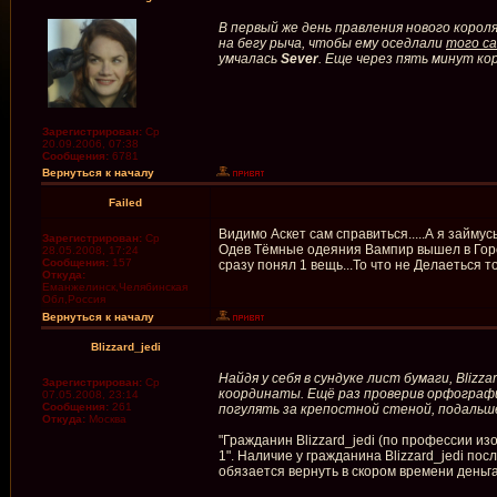
В первый же день правления нового корол
на бегу рыча, чтобы ему оседлали
того с
умчалась
Sever
. Еще через пять минут кор
Зарегистрирован:
Ср
20.09.2006, 07:38
Сообщения:
6781
Вернуться к началу
Failed
Видимо Аскет сам справиться.....А я займус
Зарегистрирован:
Ср
Одев Тёмные одеяния Вампир вышел в Город.
28.05.2008, 17:24
Сообщения:
157
сразу понял 1 вещь...То что не Делаеться то
Откуда:
Еманжелинск,Челябинская
Обл,Россия
Вернуться к началу
Blizzard_jedi
Найдя у себя в сундуке лист бумаги, Bliz
Зарегистрирован:
Ср
координаты. Ещё раз проверив орфографию
07.05.2008, 23:14
Сообщения:
261
погулять за крепостной стеной, подальше
Откуда:
Москва
"Гражданин Blizzard_jedi (по профессии из
1". Наличие у гражданина Blizzard_jedi п
обязается вернуть в скором времени день