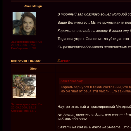
Alice Malign
В тронный зал боязливо вошел молодой с
Ваше Величество... Мы не можем найти певи
Король лениво поднял голову. В глаза ему
Тогда она умрет. Она не могла уйти далеко.
Зарегистрирован:
Ср
20.09.2006, 07:38
Он разразился абсолютно невменяемым х
Сообщения:
6781
Вернуться к началу
Glop
Asket писал(а):
Король вернулся в таком состоянии, что в
но он гнал от себя эти мысли. Его занима
Зарегистрирован:
Пн
Наутро отмытый и присмиревший Младший 
25.09.2006, 18:18
Сообщения:
3379
Ах, Аскет, позвольте дать вам совет. Чем
забыть обо всем.
Сажать на кол вы и вовсе не умеете. Это 