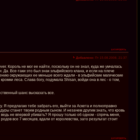
Добавлено:
Пт 15.08.2008, 21:37
er. Король не мог ее найти, поскольку он не знал, куда же умчалась
 Да. Все-таки это был знак эльфийского клана, и если на плече
 мнению окружающих ее меньше всего ждали - в эльфийские магические
кромки леса. Слава богу, подумала Shisan, войди она в лес - о том,
нственный шанс высказать все.
жу. Я предлагаю тебе забрать его, выйти за Аскета и полноправно
едуры станет твоим родным сыном. И незачем другим знать, что кровь
 ведь не впервой убивать? Я прошу только об одном - спрячь меня,
родов все 7 месяцев, вдали от королевства, зато результат стоит