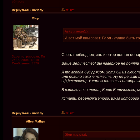
область
Вернуться к началу
Glop
Asket писал(а):
А вот мой вам совет,
Глоп
- лучше быть со
Слегка побледнев, инквизитор догнал мона
Зарегистрирован:
Пн
25.09.2006, 18:18
Ваше Величество! Вы наверное не поняли 
Сообщения:
3379
Я то всегда буду рядом: хотя бы из любо
или поздно захочется есть. Ну не речами 
эффективен). У самых толстых отморозков
В вашего позволения, Ваше Величество,
м
Кстати, ребеночка этого, из-за которого 
Вернуться к началу
Alice Malign
Glop писал(а):