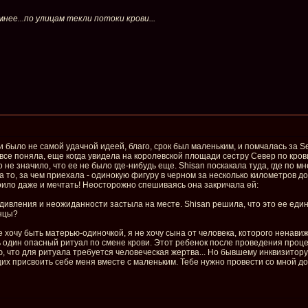
нее...по улицам текли потоки крови...
и было не самой удачной идеей, благо, срок был маленьким, и помчалась за Sev
все поняла, еще когда увидела на королевской площади сестру Север по крови.
о не значило, что ее не было где-нибудь еще. Shisan поскакала туда, где по
а то, за чем приехала - одинокую фигуру в черном за несколько километров до 
оило даже и мечтать! Неосторожно спешиваясь она закричала ей:
удивления и неожиданности застыла на месте. Shisan решила, что это ее еди
енцы?
не хочу быть матерью-одиночкой, я не хочу сына от человека, которого ненави
сть один опасный ритуал по смене крови. Этот ребенок после проведения проц
ю, что для ритуала требуется человеческая жертва... Но бывшему инквизитору
их присвоить себе меня вместе с маленьким. Тебе нужно провести со мной до 