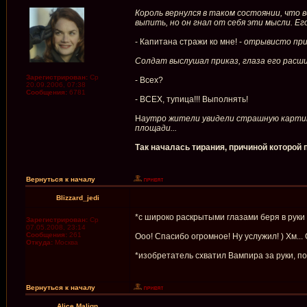
Король вернулся в таком состоянии, что в
выпить, но он гнал от себя эти мысли. Ег
- Капитана стражи ко мне! -
отрывисто при
Солдат выслушал приказ, глаза его расши
Зарегистрирован:
Ср
- Всех?
20.09.2006, 07:38
Сообщения:
6781
- ВСЕХ, тупица!!! Выполнять!
Н
аутро жители увидели страшную картину
площади...
Так началась тирания, причиной которой
Вернуться к началу
Blizzard_jedi
*с широко раскрытыми глазами беря в руки
Зарегистрирован:
Ср
07.05.2008, 23:14
Сообщения:
261
Ооо! Спасибо огромное! Ну услужил! ) Хм... 
Откуда:
Москва
*изобретатель схватил Вампира за руки, по
Вернуться к началу
Alice Malign