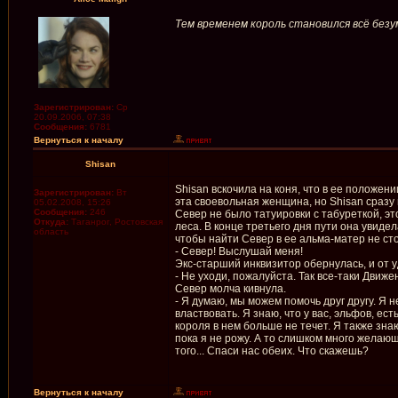
Тем временем король становился всё безум
Зарегистрирован:
Ср
20.09.2006, 07:38
Сообщения:
6781
Вернуться к началу
Shisan
Shisan вскочила на коня, что в ее положени
Зарегистрирован:
Вт
эта своевольная женщина, но Shisan сразу 
05.02.2008, 15:26
Сообщения:
246
Север не было татуировки с табуреткой, эт
Откуда:
Таганрог, Ростовская
леса. В конце третьего дня пути она увидел
область
чтобы найти Север в ее альма-матер не ст
- Север! Выслушай меня!
Экс-старший инквизитор обернулась, и от 
- Не уходи, пожалуйста. Так все-таки Движ
Север молча кивнула.
- Я думаю, мы можем помочь друг другу. Я 
властвовать. Я знаю, что у вас, эльфов, е
короля в нем больше не течет. Я также зна
пока я не рожу. А то слишком много желающ
того... Спаси нас обеих. Что скажешь?
Вернуться к началу