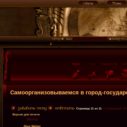
Самоорганизовываемся в город-государ
Страница
11
из
11
[ Сообщений: 54
Версия для печати
Автор
Alice Malign