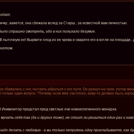
олдат.
чку...кажется, она сбежала вслед за Старш...за исвестной вам личностью.
 было страшно смотреть, ибо в них полыхало безумие.
 В пыточную ее! Вырвите плод из ее чрева и сварите его в котле на площади..
охотом.
се сбивались с ног, пытаясь убраться с его пути. Он рухнул на трон, потер ви
л только один вопрос: "Почему, если мне так плохо, кому-то должно быть хоро
Инквизитор предстал пред светлые очи новоиспеченного монарха.
 мучать себя так (да и других тоже), не стоит ли решиться один раз и навс
надо делать с любовью - а вы только неприязнь одну прикладываете, как б