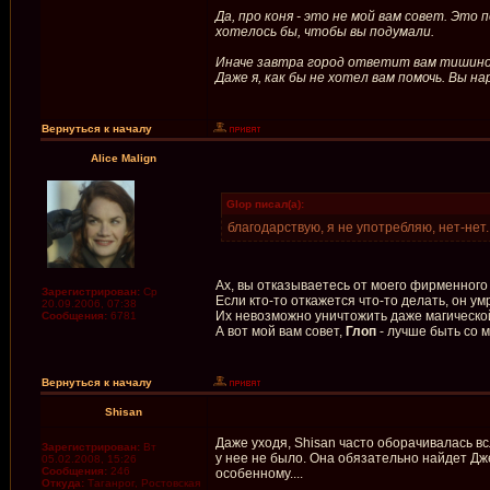
Да, про коня - это не мой вам совет. Это
хотелось бы, чтобы вы подумали.
Иначе завтра город ответит вам тишиной:
Даже я, как бы не хотел вам помочь. Вы н
Вернуться к началу
Alice Malign
Glop писал(а):
благодарствую, я не употребляю, нет-нет...
Ах, вы отказываетесь от моего фирменного 
Зарегистрирован:
Ср
Если кто-то откажется что-то делать, он 
20.09.2006, 07:38
Их невозможно уничтожить даже магической 
Сообщения:
6781
А вот мой вам совет,
Глоп
- лучше быть со м
Вернуться к началу
Shisan
Даже уходя, Shisan часто оборачивалась вс
Зарегистрирован:
Вт
у нее не было. Она обязательно найдет Дже
05.02.2008, 15:26
Сообщения:
246
особенному....
Откуда:
Таганрог, Ростовская