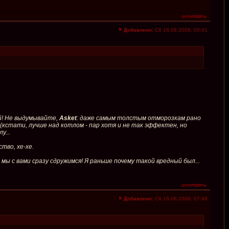
Добавлено:
Сб 16.08.2008, 00:41
ой! Не выдумывайте,
Asket
: даже самым толстым отморозкам рано
 (кстати, лучше над котлом - пар хотя и не так эффектен, но
у...
тво, хе-хе.
мы с вами сразу сдружимся! Я раньше почему такой вредный был...
Добавлено:
Сб 16.08.2008, 07:48