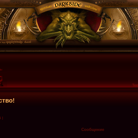
Тек
ство!
1 ]
Сообщение