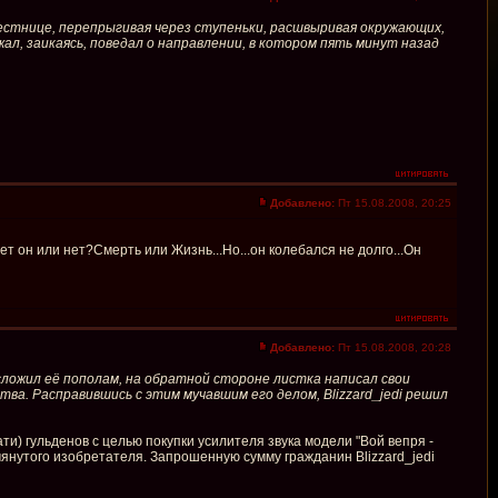
лестнице, перепрыгивая через ступеньки, расшвыривая окружающих,
ал, заикаясь, поведал о направлении, в котором пять минут назад
Добавлено:
Пт 15.08.2008, 20:25
т он или нет?Смерть или Жизнь...Но...он колебался не долго...Он
Добавлено:
Пт 15.08.2008, 20:28
, сложил её пополам, на обратной стороне листка написал свои
ва. Расправившись с этим мучавшим его делом, Blizzard_jedi решил
ти) гульденов с целью покупки усилителя звука модели "Вой вепря -
янутого изобретателя. Запрошенную сумму гражданин Blizzard_jedi