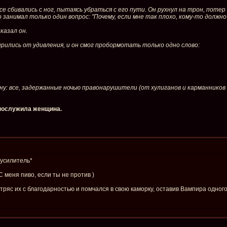
се сбивались с ног, пытаясь убраться с его пути. Он рухнул на трон, потер
о занимал только один вопрос: "Почему, если мне так плохо, кому-то должн
казал он.
рились от удивления, и он смог пробормотать только одно слово:
: все, задержанные ночью правонарушители (от хулиганов и карманников д
 послужила женщина.
 усилитель*
С меня пиво, если ты не против )
тряс их с благодарностью и помчался в свою каморку, оставив Вампира одног