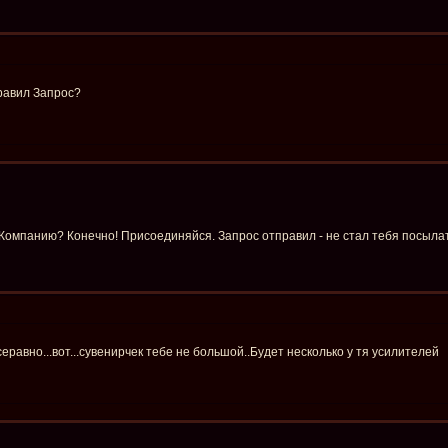
равил Запрос?
 Компанию? Конечно! Присоединяйся. Запрос отправил - не стал тебя посылать 
всеравно...вот...сувенирчек тебе не большой..Будет несколько у тя усилителей