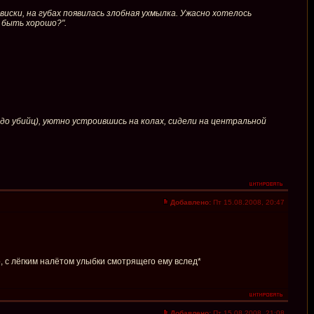
 виски, на губах появилась злобная ухмылка. Ужасно хотелось
о быть хорошо?".
о убийц), уютно устроившись на колах, сидели на центральной
Добавлено:
Пт 15.08.2008, 20:47
о, с лёгким налётом улыбки смотрящего ему вслед*
Добавлено:
Пт 15.08.2008, 21:08