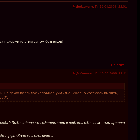
Добавлено:
Пт 15.08.2008, 22:01
.да накормите этим супом бедняков!
Добавлено:
Пт 15.08.2008, 22:11
ски, на губах появилась злобная ухмылка. Ужасно хотелось выпить,
шо?".
егда? Либо сейчас же седлать коня и забыть обо всем... или просто
удто руки боитесь испачкать.