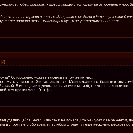
 пожелание людей, которых я представляю и которым вы испортили утро. За
 никто не накормит ваших солдат, никто не даст в долг опустевшей казне
арушаете правила игры... благодарствую, я не употребляю, нет-нет...
[/i]
супа? Осторожнее, можете закончить в том же котле...
умрет. Жуткой смертью. Это уже знают все. Меня охраняет отборный отряд зо
атакой. В молодости я увлекался науками и магией, так что я не лыком шит...
ной, чем против меня. Это факт.
лед удаляющейся Sever... Она так и не поняла, что же будет с ее ребенком, д
ка и спросит его обо всем, ей в любом случае тут еще несколько месяцев оста