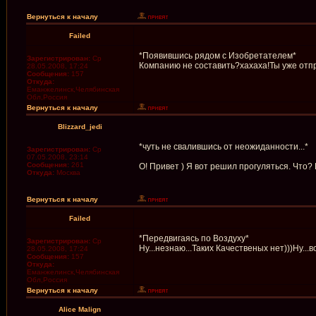
Вернуться к началу
Failed
*Появившись рядом с Изобретателем*
Зарегистрирован:
Ср
Компанию не составить?хахаха!Ты уже отп
28.05.2008, 17:24
Сообщения:
157
Откуда:
Еманжелинск,Челябинская
Обл,Россия
Вернуться к началу
Blizzard_jedi
*чуть не свалившись от неожиданности...*
Зарегистрирован:
Ср
07.05.2008, 23:14
Сообщения:
261
О! Привет ) Я вот решил прогуляться. Что?
Откуда:
Москва
Вернуться к началу
Failed
*Передвигаясь по Воздуху*
Зарегистрирован:
Ср
Ну...незнаю...Таких Качественых нет)))Ну...
28.05.2008, 17:24
Сообщения:
157
Откуда:
Еманжелинск,Челябинская
Обл,Россия
Вернуться к началу
Alice Malign