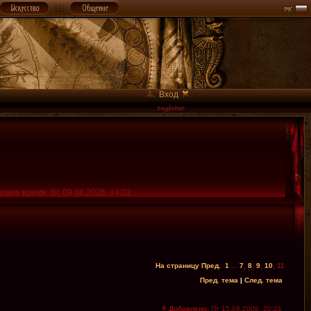
Вход
ущее время: Вс 09.08.2026, 14:02
На страницу
Пред.
1
...
7
,
8
,
9
,
10
,
11
Пред. тема
|
След. тема
Добавлено:
Пт 15.08.2008, 20:21