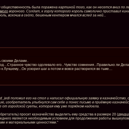
я общественность была поражена картиной того, как он несется вниз по 
амого
вороного. Солдат, к горлу которого король самолично приставил кинж
оль, вскочив в седло, бешеным кентером мчался вслед за ней...
ь своими Делами..
...Странное чувство одолевало его...Чувство сомнения...Правильно ли Делае
 к Лучшему....Он ускорил шаг а потом и вовсе растворился во тьме....
zard_jedi положил его на стол и написал официальную заявку в казначейство
, изобретатель улыбнулся сам себе и понес письмо в приёмную казначейст
 от городской суеты, которая ему уже порядком надоела.
обретатель) просит казначейство выделить ему средства в размере 20 (двадца
оследнего является необходимым условием для продолжения работы вышеупом
гами и материальными ценностями."