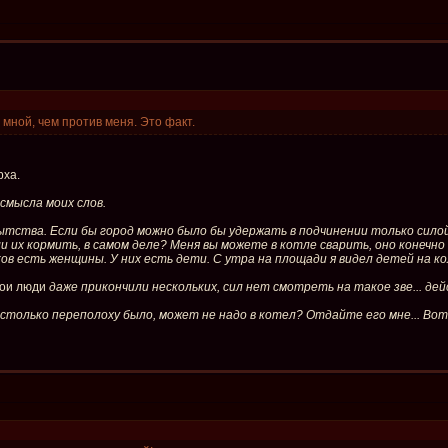
 мной, чем против меня. Это факт.
рха.
смысла моих слов.
пытства. Если бы город можно было бы удержать в подчинении только сил
ли их кормить, в самом деле? Меня вы можете в котле сварить, оно конечно
 есть женщины. У них есть дети. С утра на площади я видел детей на кол
ои люди
даже прикончили нескольких, сил нет смотреть на такое зве... дейс
столько переполоху было, может не надо в котел? Отдайте его мне... Вот 