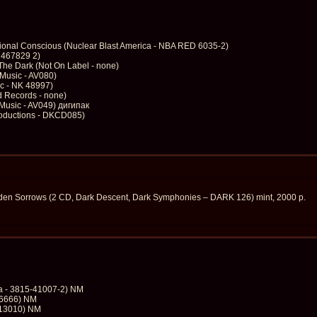
ional Conscious (Nuclear Blast America - NBA RED 6035-2)
L 467829 2)
The Dark (Not On Label - none)
 Music - AV080)
c - NK 48997)
ld Records - none)
Music - AV049) дигипак
roductions - DKCD085)
dden Sorrows (2 CD, Dark Descent, Dark Symphonies – DARK 126) mint, 2000 р.
ca - 3815-41007-2) NM
C 6666) NM
913010) NM