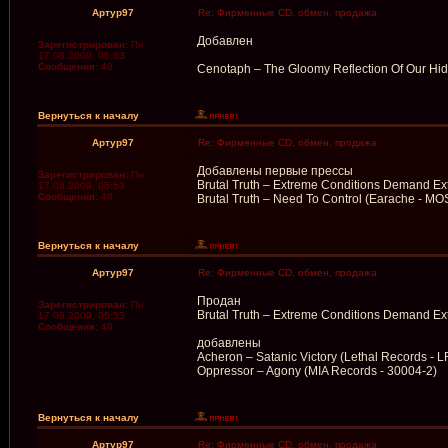
Артур97
Re: Фирменные CD, обмен, продажа
Добавлен
Зарегистрирован:
Пн
17.08.2009, 05:53
Сообщения:
48
Cenotaph – The Gloomy Reflection Of Our H
Вернуться к началу
Артур97
Re: Фирменные CD, обмен, продажа
Добавлены первые прессы
Зарегистрирован:
Пн
Brutal Truth – Extreme Conditions Demand Ex
17.08.2009, 05:53
Сообщения:
48
Brutal Truth – Need To Control (Earache - M
Вернуться к началу
Артур97
Re: Фирменные CD, обмен, продажа
Продан
Зарегистрирован:
Пн
Brutal Truth – Extreme Conditions Demand Ex
17.08.2009, 05:53
Сообщения:
48
добавлены
Acheron – Satanic Victory (Lethal Records - 
Oppressor – Agony (MIA Records - 30004-2)
Вернуться к началу
Артур97
Re: Фирменные CD, обмен, продажа