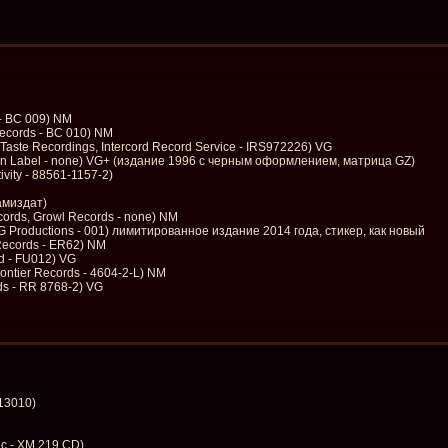
 - BC 009) NM
Records - BC 010) NM
aste Recordings, Intercord Record Service - IRS972226) VG
On Label - none) VG+ (издание 1996 с черным оформлением, матрица GZ)
ivity - 88561-1157-2)
амиздат)
ords, Growl Records - none) NM
G Productions - 001) лимитированное издание 2014 года, стикер, как новый
y Records - ER62) NM
d - FU012) VG
rontier Records - 4604-2-L) NM
ds - RR 8768-2) VG
913010)
ic - XM 219 CD)