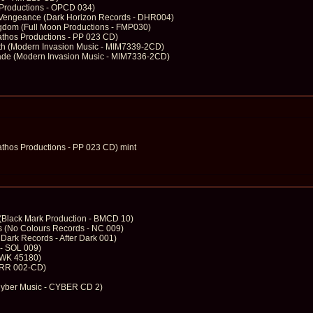
 Productions - OPCD 034)
l Vengeance (Dark Horizon Records - DHR004)
ngdom (Full Moon Productions - FMP030)
Pathos Productions - PP 023 CD)
ath (Modern Invasion Music - MIM7339-2CD)
sade (Modern Invasion Music - MIM7336-2CD)
Pathos Productions - PP 023 CD) mint
(Black Mark Production - BMCD 10)
s (No Colours Records - NC 009)
 Dark Records - After Dark 001)
 - SOL 009)
- WK 45180)
 RR 002-CD)
(Cyber Music - CYBER CD 2)