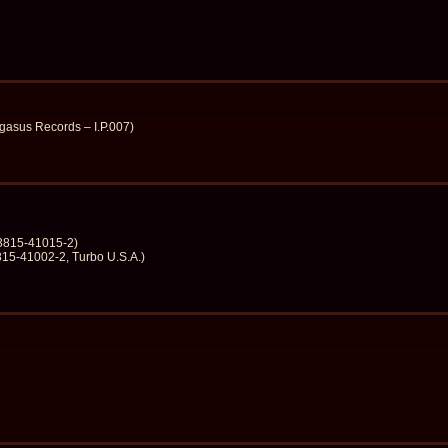
gasus Records – I.P.007)
 3815-41015-2)
815-41002-2, Turbo U.S.A.)