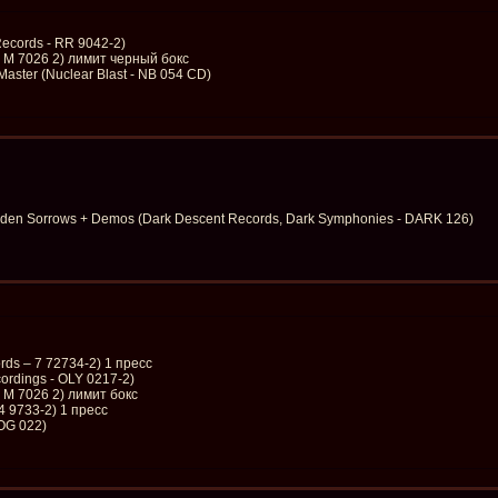
Records - RR 9042-2)
- M 7026 2) лимит черный бокс
Master (Nuclear Blast - NB 054 CD)
idden Sorrows + Demos (Dark Descent Records, Dark Symphonies - DARK 126)
rds – 7 72734-2) 1 пресс
ordings - OLY 0217-2)
- M 7026 2) лимит бокс
84 9733-2) 1 пресс
FOG 022)