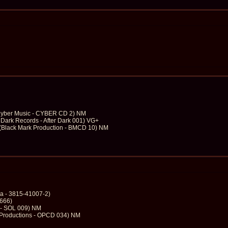
 (Cyber Music - CYBER CD 2) NM
 Dark Records - After Dark 001) VG+
 (Black Mark Production - BMCD 10) NM
ca - 3815-41007-2)
6666)
s - SOL 009) NM
 Productions - OPCD 034) NM