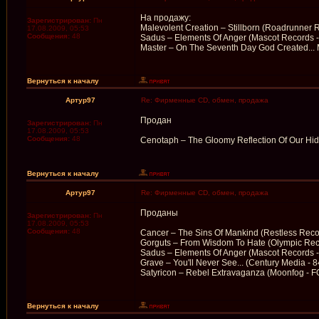
На продажу:
Зарегистрирован:
Пн
Malevolent Creation – Stillborn (Roadrunner 
17.08.2009, 05:53
Сообщения:
48
Sadus – Elements Of Anger (Mascot Records 
Master – On The Seventh Day God Created... 
Вернуться к началу
Артур97
Re: Фирменные CD, обмен, продажа
Продан
Зарегистрирован:
Пн
17.08.2009, 05:53
Сообщения:
48
Cenotaph – The Gloomy Reflection Of Our H
Вернуться к началу
Артур97
Re: Фирменные CD, обмен, продажа
Проданы
Зарегистрирован:
Пн
17.08.2009, 05:53
Сообщения:
48
Cancer – The Sins Of Mankind (Restless Reco
Gorguts – From Wisdom To Hate (Olympic Rec
Sadus – Elements Of Anger (Mascot Records 
Grave – You'll Never See... (Century Media - 
Satyricon – Rebel Extravaganza (Moonfog - 
Вернуться к началу