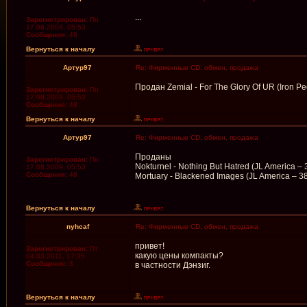
...
Зарегистрирован:
Пн
17.08.2009, 05:53
Сообщения:
48
Вернуться к началу
Артур97
Re: Фирменные CD, обмен, продажа
Продан Zemial - For The Glory Of UR (Iron Pe
Зарегистрирован:
Пн
17.08.2009, 05:53
Сообщения:
48
Вернуться к началу
Артур97
Re: Фирменные CD, обмен, продажа
Проданы
Зарегистрирован:
Пн
Nokturnel - Nothing But Hatred (JL America –
17.08.2009, 05:53
Сообщения:
48
Mortuary - Blackened Images (JL America – 3
Вернуться к началу
nyhcaf
Re: Фирменные CD, обмен, продажа
привет!
Зарегистрирован:
Пт
какую цены компакты?
04.03.2011, 17:35
Сообщения:
3
в частности Дэнзиг.
Вернуться к началу