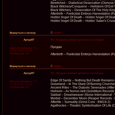
Bewitched – Diabolical Desecration (Osmose
Black Witchery/Conqueror – Hellstorm Of Evi
Black Witchery – Desecration Of The Holy Ki
Afterbirth – Foeticidal Embryo Harvestation (
Hobbs' Angel Of Death – Hobbs' Angel Of De
Hobbs' Angel Of Death – Hobbs' Satan's Cru
Вернуться к началу
Артур97
Re: Продажа компакт-дисков из коллекции
Продан
Зарегистрирован:
Пн
17.08.2009, 05:53
Сообщения:
48
Afterbirth – Foeticidal Embryo Harvestation (
Вернуться к началу
Артур97
Re: Продажа компакт-дисков из коллекции
Edge Of Sanity – Nothing But Death Remains 
Зарегистрирован:
Пн
Graveland – In The Glare Of Burning Churche
17.08.2009, 05:53
Сообщения:
48
Ancient Rites – The Diabolic Serenades (After
Helheim – Av Norron Aett (Solistitium Records
Sabbat – Dreamweaver (Noise International 
Morbid – December Moon (Reaper Records -
Afterlife – Surreality (Grind Core - 89819-2)
Agathocles – Theatric Symbolisation Of Life 