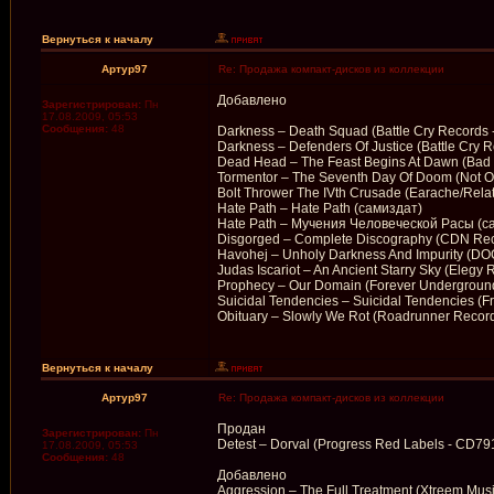
Вернуться к началу
Артур97
Re: Продажа компакт-дисков из коллекции
Добавлено
Зарегистрирован:
Пн
17.08.2009, 05:53
Сообщения:
48
Darkness – Death Squad (Battle Cry Records
Darkness – Defenders Of Justice (Battle Cry 
Dead Head – The Feast Begins At Dawn (Bad T
Tormentor – The Seventh Day Of Doom (Not 
Bolt Thrower The IVth Crusade (Earache/Relat
Hate Path – Hate Path (самиздат)
Hate Path – Мучения Человеческой Расы (с
Disgorged – Complete Discography (CDN Rec
Havohej – Unholy Darkness And Impurity (DO
Judas Iscariot – An Ancient Starry Sky (Eleg
Prophecy – Our Domain (Forever Undergroun
Suicidal Tendencies – Suicidal Tendencies (F
Obituary – Slowly We Rot (Roadrunner Recor
Вернуться к началу
Артур97
Re: Продажа компакт-дисков из коллекции
Продан
Зарегистрирован:
Пн
Detest – Dorval (Progress Red Labels - CD7
17.08.2009, 05:53
Сообщения:
48
Добавлено
Aggression – The Full Treatment (Xtreem Mus