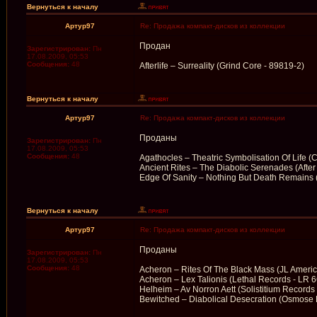
Вернуться к началу
Артур97
Re: Продажа компакт-дисков из коллекции
Продан
Зарегистрирован:
Пн
17.08.2009, 05:53
Сообщения:
48
Afterlife – Surreality (Grind Core - 89819-2)
Вернуться к началу
Артур97
Re: Продажа компакт-дисков из коллекции
Проданы
Зарегистрирован:
Пн
17.08.2009, 05:53
Сообщения:
48
Agathocles – Theatric Symbolisation Of Life
Ancient Rites – The Diabolic Serenades (After
Edge Of Sanity – Nothing But Death Remains
Вернуться к началу
Артур97
Re: Продажа компакт-дисков из коллекции
Проданы
Зарегистрирован:
Пн
17.08.2009, 05:53
Сообщения:
48
Acheron – Rites Of The Black Mass (JL Ameri
Acheron – Lex Talionis (Lethal Records - LR 
Helheim – Av Norron Aett (Solistitium Record
Bewitched – Diabolical Desecration (Osmose