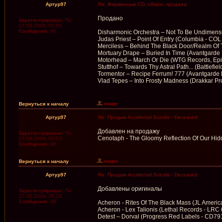
Артур97
Re: Фирменные CD, обмен, продажа
Продано
Зарегистрирован:
Пн
17.08.2009, 05:53
Сообщения:
48
Disharmonic Orchestra – Not To Be Undimens
Judas Priest – Point Of Entry (Columbia - CO
Merciless – Behind The Black Door/Realm Of 
Mortuary Drape – Buried In Time (Avantgarde
Motorhead – March Or Die (WTG Records, Epi
Stutthof – Towards Thy Astral Path... (Battlefie
Tormentor – Recipe Ferrum! 777 (Avantgarde 
Vlad Tepes – Into Frosty Madness (Drakkar P
Вернуться к началу
Артур97
Re: Продам Accidental Suicide - Deceased
Добавлен на продажу
Зарегистрирован:
Пн
Cenotaph - The Gloomy Reflection Of Our Hi
17.08.2009, 05:53
Сообщения:
48
Вернуться к началу
Артур97
Re: Продам Accidental Suicide - Deceased
Добавлены оригиналы
Зарегистрирован:
Пн
17.08.2009, 05:53
Сообщения:
48
Acheron - Rites Of The Black Mass (JL Ameri
Acheron - Lex Talionis (Lethal Records - LR
Detest – Dorval (Progress Red Labels - CD7