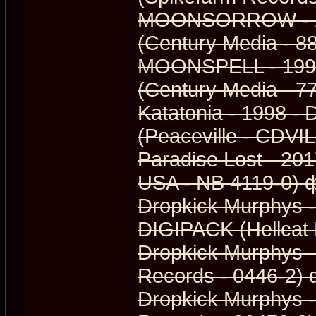
MOONSORROW - 20
(Century Media - 
MOONSPELL - 1995
(Century Media - 
Katatonia - 1998 
(Peaceville - CDV
Paradise Lost - 20
USA - NB 4119-0) 
Dropkick Murphys -
DIGIPACK (Hellcat
Dropkick Murphys -
Records - 0446-2)
Dropkick Murphys - 