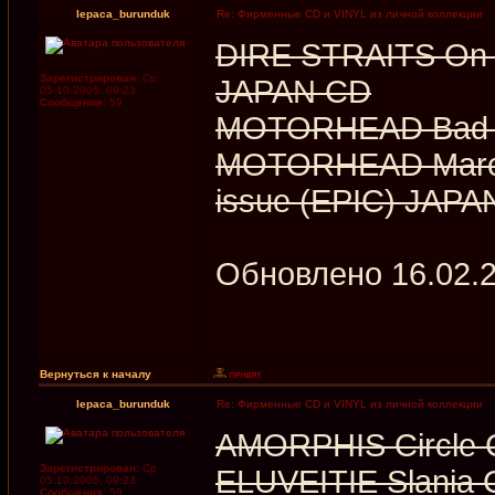
lepaca_burunduk
Re: Фирменные CD и VINYL из личной коллекции
DIRE STRAITS On Ev
Зарегистрирован:
Ср
JAPAN CD
05.10.2005, 09:23
Сообщения:
59
MOTORHEAD Bad Ma
MOTORHEAD March
issue (EPIC) JAPA
Обновлено 16.02.
Вернуться к началу
lepaca_burunduk
Re: Фирменные CD и VINYL из личной коллекции
AMORPHIS Circle C
Зарегистрирован:
Ср
ELUVEITIE Slania 
05.10.2005, 09:23
Сообщения:
59