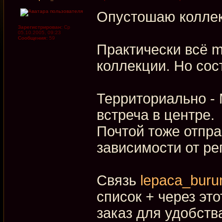
Опустошаю колле
Зарегистрирован:
Ср
05.10.2005, 09:23
Сообщения:
59
Практически всё mi
коллекции. Но сос
Территориально -
встреча в центре.
Почтой тоже отпра
зависимости от ре
Связь
lepaca_buru
список + через эт
заказ для удобств