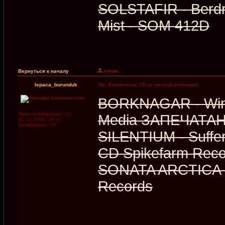
SOLSTAFIR - Berd
Mist ‎- SOM 412D
Вернуться к началу
lepaca_burunduk
Re: Фирменные CD из личной коллекции
BORKNAGAR - Winte
Зарегистрирован:
Ср
Media ЗАПЕЧАТА
05.10.2005, 09:23
Сообщения:
59
SILENTIUM - Suffer
CD Spikefarm Reco
SONATA ARCTICA - 
Records