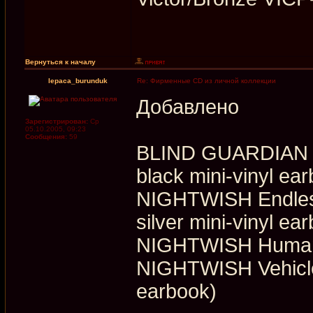
Вернуться к началу
lepaca_burunduk
Re: Фирменные CD из личной коллекции
Добавлено
Зарегистрирован:
Ср
05.10.2005, 09:23
Сообщения:
59
BLIND GUARDIAN B
black mini-vinyl ea
NIGHTWISH Endless
silver mini-vinyl ea
NIGHTWISH Human 
NIGHTWISH Vehicle 
earbook)