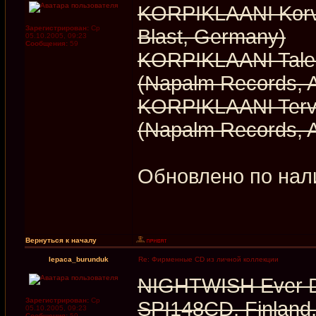
KORPIKLAANI Korv
Зарегистрирован:
Ср
Blast, Germany)
05.10.2005, 09:23
Сообщения:
59
KORPIKLAANI Tale
(Napalm Records, A
KORPIKLAANI Ter
(Napalm Records, A
Обновлено по нал
Вернуться к началу
lepaca_burunduk
Re: Фирменные CD из личной коллекции
NIGHTWISH Ever D
Зарегистрирован:
Ср
SPI148CD, Finland
05.10.2005, 09:23
Сообщения:
59