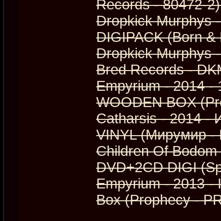
Records - 80472-2
Dropkick Murphys 
DIGIPACK (Born & 
Dropkick Murphys - 
Bred Records - D
Empyrium ‎- 2014 
WOODEN BOX (Prop
Catharsis - 2014
VINYL (Мирумир 
Children Of Bodom 
DVD+2CD DIGI (Sp
Empyrium - 2013 -
Box (Prophecy - 