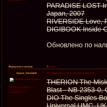
PARADISE LOST In
Japan, 2007
RIVERSIDE Love, F
DIGIBOOK Inside O
Обновлено по нал
Вернуться к началу
lepaca_burunduk
Re: Фирменные CD из личной коллекции
THERION The Misk
Зарегистрирован:
Ср
Blast ‎- NB 2353-0
05.10.2005, 09:23
Сообщения:
59
DIO The Singles 
Universal UMC, UK