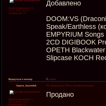
Добавлено
Зарегистрирован:
Ср
05.10.2005, 09:23
Сообщения:
59
DOOM:VS (Draconia
Speak/Earthless (к
EMPYRIUM Songs Of
2CD DIGIBOOK Pro
OPETH Blackwater 
Slipcase KOCH Re
Вернуться к началу
lepaca_burunduk
Re: Фирменные CD из личной коллекции
Продано
Зарегистрирован:
Ср
05.10.2005, 09:23
Сообщения:
59