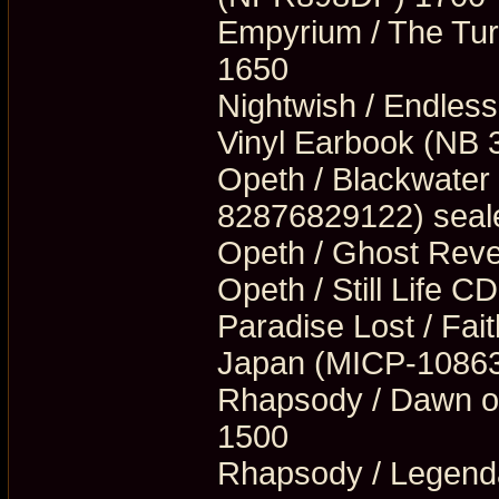
Empyrium / The Tur
1650
Nightwish / Endles
Vinyl Earbook (NB 
Opeth / Blackwater
82876829122) seal
Opeth / Ghost Rev
Opeth / Still Life 
Paradise Lost / Fai
Japan (MICP-10863
Rhapsody / Dawn o
1500
Rhapsody / Legend