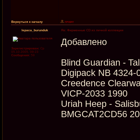
Вернуться к началу
lepaca_burunduk
Re: Фирменные CD из личной коллекции
Добавлено
Зарегистрирован:
Ср
05.10.2005, 09:23
Сообщения:
59
Blind Guardian - T
Digipack NB 4324-
Creedence Clearwa
VICP-2033 1990
Uriah Heep - Salis
BMGCAT2CD56 20