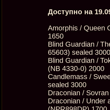
Доступно на 19.0
Amorphis / Queen 
1650
Blind Guardian / 
65603) sealed 300
Blind Guardian / To
(NB 4330-0) 2000
Candlemass / Swee
sealed 3000
Draconian / Sovra
Draconian / Under 
(NPR898DP) 1700