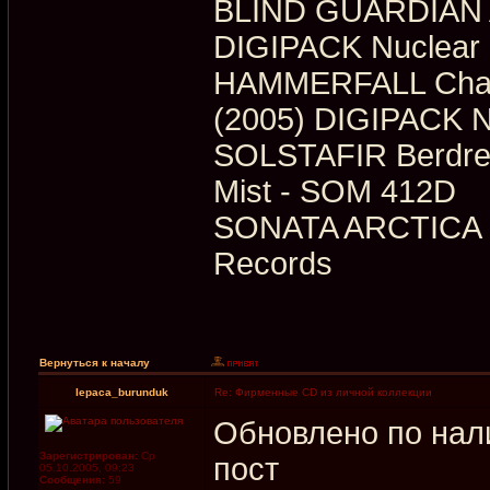
BLIND GUARDIAN A
DIGIPACK Nuclear 
HAMMERFALL Chapt
(2005) DIGIPACK Nu
SOLSTAFIR Berdre
Mist ‎- SOM 412D
SONATA ARCTICA - 
Records
Вернуться к началу
lepaca_burunduk
Re: Фирменные CD из личной коллекции
Обновлено по нал
Зарегистрирован:
Ср
пост
05.10.2005, 09:23
Сообщения:
59