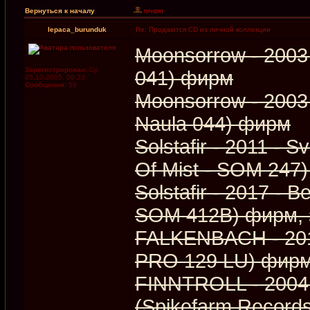
Вернуться к началу
lepaca_burunduk
Re: Продаются CD из личной коллекции
Moonsorrow - 2003 
Зарегистрирован:
Ср
041) фирм
05.10.2005, 09:23
Сообщения:
59
Moonsorrow - 2003
Naula 044) фирм
Solstafir - 2011 -
Of Mist ‎- SOM 247)
Solstafir - 2017 - 
SOM 412B) фирм, 
FALKENBACH - 201
PRO 129 LU) фир
FINNTROLL - 2004 
(Spikefarm Record