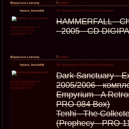
Вернуться к началу
lepaca_burunduk
Re: Фирменные CD из личной коллекции
HAMMERFALL - Cha
Зарегистрирован:
Ср
- 2005 - CD DIGIP
05.10.2005, 09:23
Сообщения:
59
Вернуться к началу
lepaca_burunduk
Re: Фирменные CD из личной коллекции
Dark Sanctuary - E
Зарегистрирован:
Ср
2005/2006 - компл
05.10.2005, 09:23
Сообщения:
59
Empyrium - A Retro
PRO 084 Box)
Tenhi - The Colle
(Prophecy - PRO 1