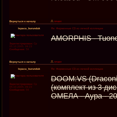
Вернуться к началу
lepaca_burunduk
Re: Фирменные CD из личной коллекции
AMORPHIS - Tuonel
Зарегистрирован:
Ср
05.10.2005, 09:23
Сообщения:
59
Вернуться к началу
lepaca_burunduk
Re: Фирменные CD из личной коллекции
DOOM:VS (Draconia
Зарегистрирован:
Ср
(комплект из 3 дис
05.10.2005, 09:23
Сообщения:
59
ОМЕЛА - Аура - 2