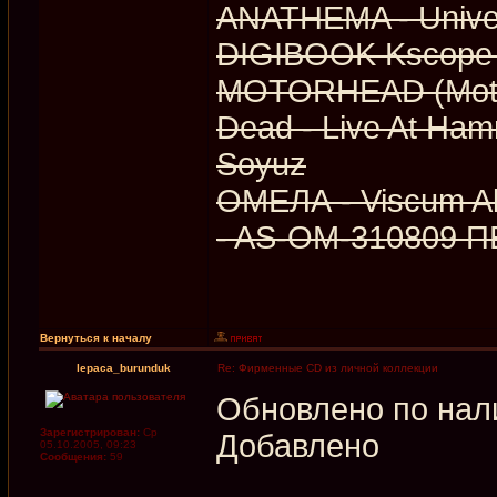
ANATHEMA - Unive
DIGIBOOK Kscope
MOTORHEAD (Motör
Dead - Live At Ha
Soyuz
ОМЕЛА - Viscum Al
- AS-OM-310809
Вернуться к началу
lepaca_burunduk
Re: Фирменные CD из личной коллекции
Обновлено по нал
Зарегистрирован:
Ср
Добавлено
05.10.2005, 09:23
Сообщения:
59