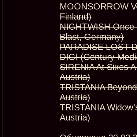
MOONSORROW Voima
Finland)
NIGHTWISH Once P
Blast, Germany)
PARADISE LOST D
DIGI (Century Med
SIRENIA At Sixes 
Austria)
TRISTANIA Beyond 
Austria)
TRISTANIA Widow'
Austria)