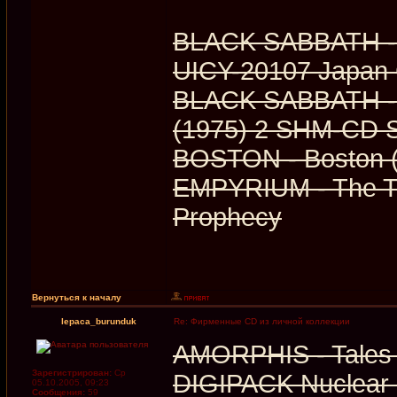
BLACK SABBATH - V
UICY-20107 Japan
BLACK SABBATH - W
(1975) 2 SHM-CD S
BOSTON - Boston 
EMPYRIUM - The Tu
Prophecy
Вернуться к началу
lepaca_burunduk
Re: Фирменные CD из личной коллекции
AMORPHIS - Tales 
Зарегистрирован:
Ср
DIGIPACK Nuclear 
05.10.2005, 09:23
Сообщения:
59