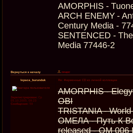
AMORPHIS - Tuonel
ARCH ENEMY - Anth
Century Media - 77
SENTENCED - The C
Media 77446-2
Вернуться к началу
lepaca_burunduk
Re: Фирменные CD из личной коллекции
AMORPHIS - Elegy 
Зарегистрирован:
Ср
OBI
05.10.2005, 09:23
Сообщения:
59
TRISTANIA - World
ОМЕЛА - Путь К В
released - ОМ 00