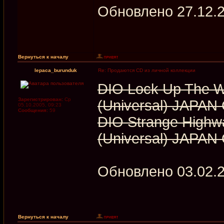
Обновлено 27.12.
Вернуться к началу
lepaca_burunduk
Re: Продаются CD из личной коллекции
DIO Lock Up The W
Зарегистрирован:
Ср
(Universal) JAPAN
05.10.2005, 09:23
Сообщения:
59
DIO Strange Highw
(Universal) JAPAN
Обновлено 03.02.
Вернуться к началу