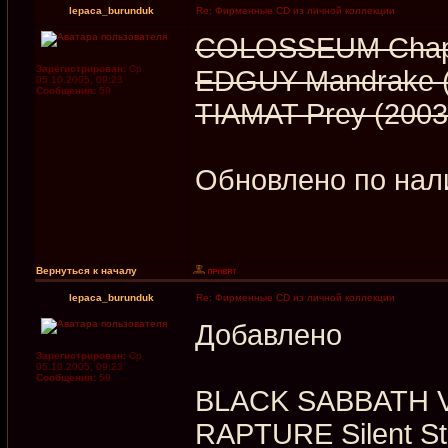
lepaca_burunduk
Re: Фирменные CD из личной коллекции
COLOSSEUM Chapte
Зарегистрирован:
Ср
EDGUY Mandrake (
05.10.2005, 09:23
Сообщения:
59
TIAMAT Prey (2003
Обновлено по нал
Вернуться к началу
lepaca_burunduk
Re: Фирменные CD из личной коллекции
Добавлено
Зарегистрирован:
Ср
05.10.2005, 09:23
Сообщения:
59
BLACK SABBATH Vo
RAPTURE Silent St