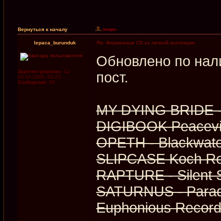
Вернуться к началу
lepaca_burunduk
Re: Фирменные CD из личной коллекции
Обновлено по нал
Зарегистрирован:
Ср
пост.
05.10.2005, 09:23
Сообщения:
59
MY DYING BRIDE -
DIGIBOOK Peacevi
OPETH - Blackwat
SLIPCASE Koch Re
RAPTURE - Silent 
SATURNUS - Paradi
Euphonious Recor