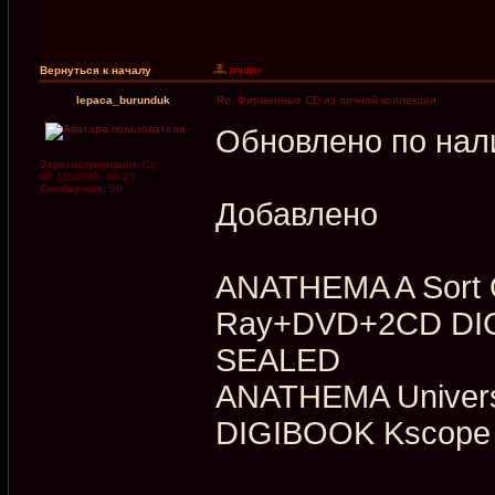
Вернуться к началу
lepaca_burunduk
Re: Фирменные CD из личной коллекции
Обновлено по нал
Зарегистрирован:
Ср
05.10.2005, 09:23
Сообщения:
59
Добавлено
ANATHEMA A Sort O
Ray+DVD+2CD DIG
SEALED
ANATHEMA Univers
DIGIBOOK Kscope