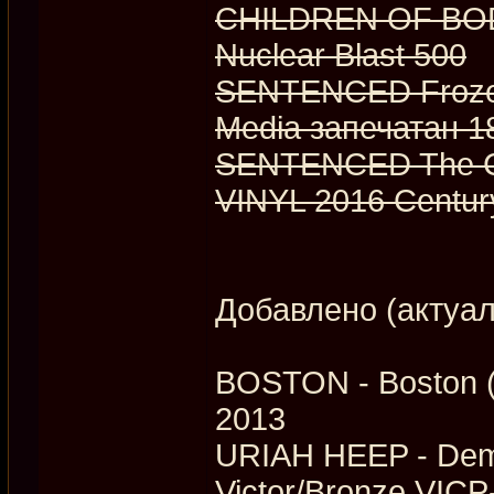
CHILDREN OF BODO
Nuclear Blast 500
SENTENCED Frozen
Media запечатан 1
SENTENCED The Co
VINYL 2016 Centur
Добавлено (актуал
BOSTON - Boston 
2013
URIAH HEEP - Dem
Victor/Bronze VIC