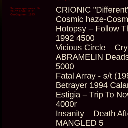
CRIONIC "Differen
Зарегистрирован:
Вт
28.07.2009, 11:31
Сообщения:
1185
Cosmic haze-Cosm
Hotopsy ‎– Follow 
1992 4500
Vicious Circle ‎– C
ABRAMELIN Deads
5000
Fatal Array - s/t 
Betrayer 1994 Cala
Estigia ‎– Trip To
4000r
Insanity ‎– Death A
MANGLED 5