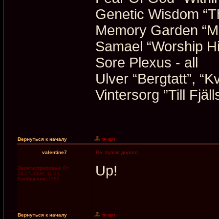
Genetic Wisdom “T
Memory Garden “Mi
Samael “Worship Him
Sore Plexus - all
Ulver “Bergtatt”, “K
Vintersorg ”Till Fjäll
Вернуться к началу
valentine7
Re: Куплю дорого
Up!
Зарегистрирован:
Вт
28.07.2009, 11:31
Сообщения:
1185
Вернуться к началу