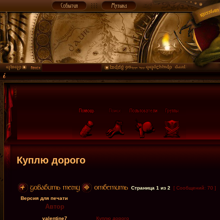
Куплю дорого
Страница
1
из
2
[ Сообщений: 70 ]
Версия для печати
Автор
valentine7
Куплю дорого