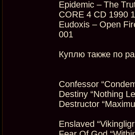
Epidemic ‎– The Tru
CORE 4 CD 1990 
Eudoxis ‎– Open Fi
001
Куплю также по р
Confessor “Conde
Destiny “Nothing Le
Destructor “Maximu
Enslaved “Vikingligr
Fear Of God “Within