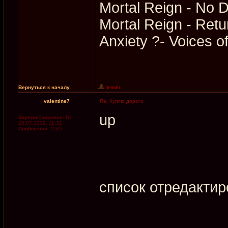
Mortal Reign - No
Mortal Reign - Ret
Anxiety ?- Voices 
Вернуться к началу
valentine7
Re: Куплю дорого
up
Зарегистрирован:
Вт
28.07.2009, 11:31
Сообщения:
1185
список отредактир