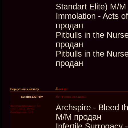
Standart Elite) M/
Immolation - Acts o
продан
Pitbulls in the Nurs
продан
Pitbulls in the Nur
продан
Вернуться к началу
Suicide333Poly
Re: Фирма (продажа)
Archspire - Bleed t
Зарегистрирован:
Ср
12.01.2011, 02:04
Сообщения:
124
M/M продан
Infertile Surrogacy 