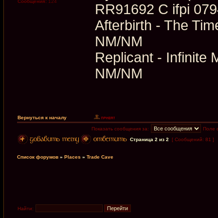
Сообщения:
124
RR91692 C ifpi 07
Afterbirth - The Ti
NM/NM
Replicant - Infinite
NM/NM
Вернуться к началу
Показать сообщения за:
Поле 
Страница
2
из
2
[ Сообщений: 81 ]
Список форумов
»
Places
»
Trade Cave
Найти: