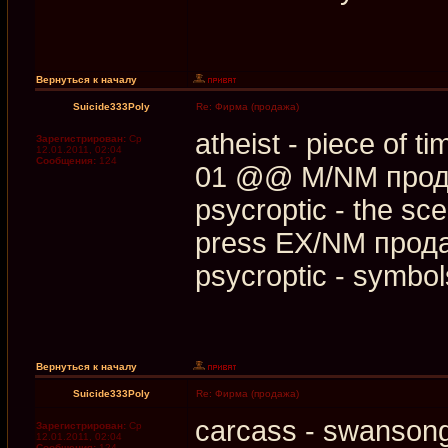
Вернуться к началу
Suicide333Poly
Re: Фирма (продажа)
atheist - piece of 
Зарегистрирован:
Ср
12.01.2011, 02:04
Сообщения:
124
01 @@ M/NM про
psycroptic - the sce
press EX/NM прод
psycroptic - symbol
Вернуться к началу
Suicide333Poly
Re: Фирма (продажа)
carcass - swanson
Зарегистрирован:
Ср
12.01.2011, 02:04
Сообщения:
124