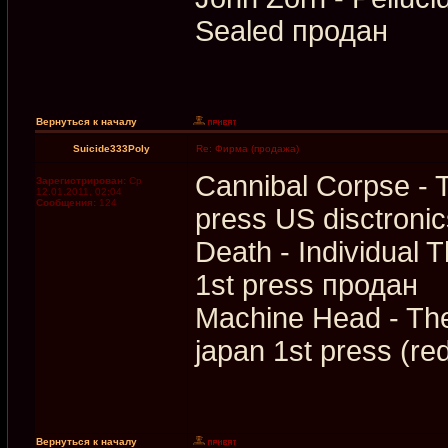
Sealed продан
Вернуться к началу
Suicide333Poly
Re: Фирма (продажа)
Cannibal Corpse - 
Зарегистрирован:
Ср
12.01.2011, 02:04
Сообщения:
124
press US disctroni
Death - Individual 
1st press продан
Machine Head - Th
japan 1st press (re
Вернуться к началу