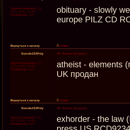
obituary - slowly w
Зарегистрирован:
Ср
12.01.2011, 02:04
Сообщения:
124
europe PILZ CD RO
Вернуться к началу
Suicide333Poly
Re: Фирма (продажа)
atheist - elements 
Зарегистрирован:
Ср
12.01.2011, 02:04
Сообщения:
124
UK продан
Вернуться к началу
Suicide333Poly
Re: Фирма (продажа)
exhorder - the law 
Зарегистрирован:
Ср
12.01.2011, 02:04
Сообщения:
124
press US RCD9234 