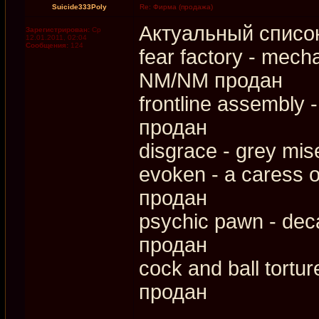
Suicide333Poly
Re: Фирма (продажа)
Актуальный списо
Зарегистрирован:
Ср
12.01.2011, 02:04
Сообщения:
124
fear factory - mech
NM/NM продан
frontline assembly 
продан
disgrace - grey mi
evoken - a caress o
продан
psychic pawn - dec
продан
cock and ball tort
продан