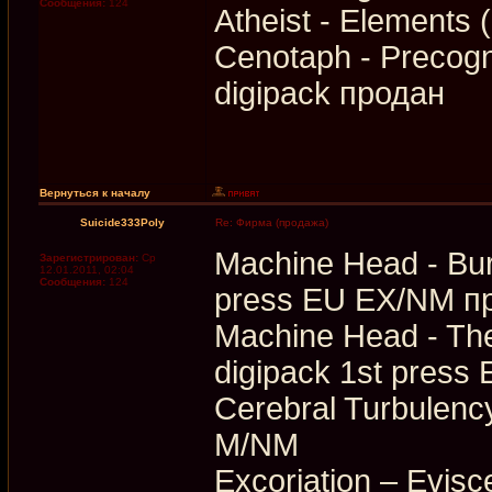
Сообщения:
124
Atheist - Elements
Cenotaph - Precogni
digipack продан
Вернуться к началу
Suicide333Poly
Re: Фирма (продажа)
Machine Head - Bur
Зарегистрирован:
Ср
12.01.2011, 02:04
Сообщения:
124
press EU EX/NM п
Machine Head - Th
digipack 1st pres
Cerebral Turbulenc
M/NM
Excoriation – Evis