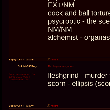
EX+/NM
cock and ball tort
psycroptic - the sce
NM/NM
alchemist - organ
Вернуться к началу
Suicide333Poly
Re: Фирма (продажа)
fleshgrind - murder
Зарегистрирован:
Ср
12.01.2011, 02:04
Сообщения:
124
scorn - ellipsis (s
Вернуться к началу