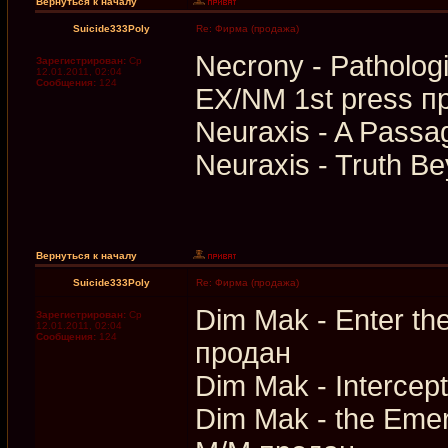
Вернуться к началу
Suicide333Poly
Re: Фирма (продажа)
Necrony - Patholog
Зарегистрирован:
Ср
12.01.2011, 02:04
Сообщения:
124
EX/NM 1st press п
Neuraxis - A Passa
Neuraxis - Truth Be
Вернуться к началу
Suicide333Poly
Re: Фирма (продажа)
Dim Mak - Enter th
Зарегистрирован:
Ср
12.01.2011, 02:04
Сообщения:
124
продан
Dim Mak - Intercep
Dim Mak - the Emerg