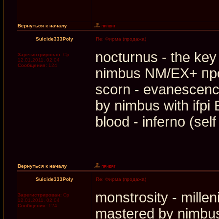
Вернуться к началу
Suicide333Poly
Re: Фирма (продажа)
nocturnus - the ke
Зарегистрирован:
Ср
12.01.2011, 02:04
Сообщения:
124
nimbus NM/EX+ пр
scorn - evanescenc
by nimbus with ifp
blood - inferno (se
Вернуться к началу
Suicide333Poly
Re: Фирма (продажа)
monstrosity - mill
Зарегистрирован:
Ср
12.01.2011, 02:04
Сообщения:
124
mastered by nimbu