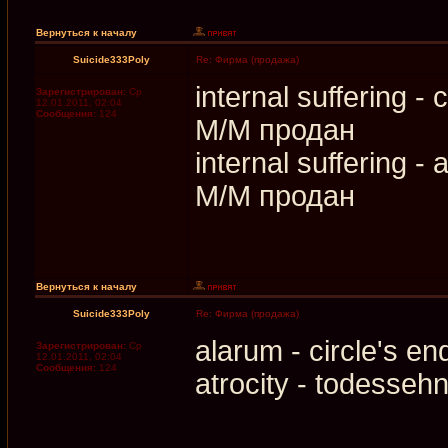
Вернуться к началу
Suicide333Poly
Re: Фирма (продажа)
internal suffering -
Зарегистрирован:
Ср
12.01.2011, 02:04
Сообщения:
124
M/M продан
internal suffering -
M/M продан
Вернуться к началу
Suicide333Poly
Re: Фирма (продажа)
alarum - circle's e
Зарегистрирован:
Ср
12.01.2011, 02:04
Сообщения:
124
atrocity - todesse