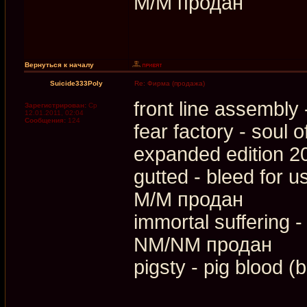
M/M продан
Вернуться к началу
Suicide333Poly
Re: Фирма (продажа)
front line assembly
Зарегистрирован:
Ср
12.01.2011, 02:04
Сообщения:
124
fear factory - soul
expanded edition 
gutted - bleed for u
M/M продан
immortal suffering -
NM/NM продан
pigsty - pig blood 