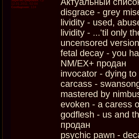
Актуальный списо
Зарегистрирован:
Ср
12.01.2011, 02:04
Сообщения:
124
disgrace - grey mi
lividity - used, abu
lividity - ...'til on
uncensored versio
fetal decay - you ha
NM/EX+ продан
invocator - dying t
carcass - swanson
mastered by nimbu
evoken - a caress o
godflesh - us and 
продан
psychic pawn - dec