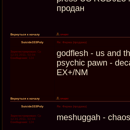
продан
Вернуться к началу
Suicide333Poly
Re: Фирма (продажа)
godflesh - us and 
Зарегистрирован:
Ср
12.01.2011, 02:04
Сообщения:
124
psychic pawn - dec
EX+/NM
Вернуться к началу
Suicide333Poly
Re: Фирма (продажа)
meshuggah - chaos
Зарегистрирован:
Ср
12.01.2011, 02:04
Сообщения:
124