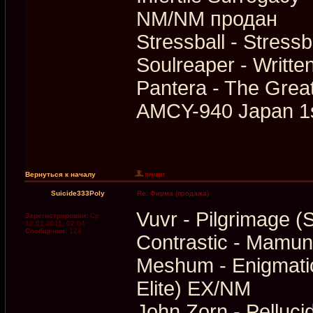
NM/NM продан
Stressball - Stress
Soulreaper - Writte
Pantera - The Great
AMCY-940 Japan 1st
Вернуться к началу
Suicide333Poly
Re: Фирма (продажа)
Vuvr - Pilgrimage 
Зарегистрирован:
Ср
12.01.2011, 02:04
Сообщения:
124
Contrastic - Mamun
Meshum - Enigmatic
Elite) EX/NM
John Zorn - Pelluci