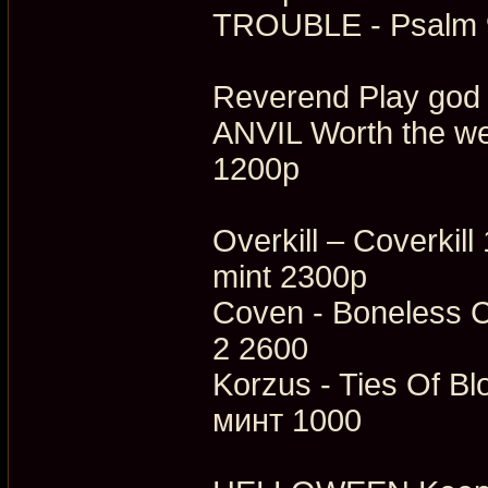
TROUBLE - Psalm 9
Reverend Play god
ANVIL Worth the we
1200р
Overkill – Coverki
mint 2300р
Coven - Boneless Ch
2 2600
Korzus - Ties Of Bl
минт 1000