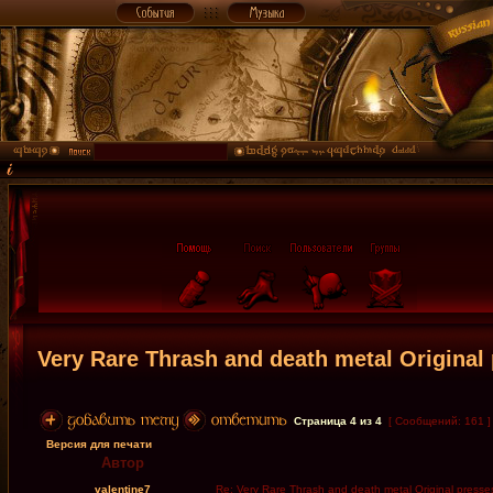
Very Rare Thrash and death metal Original 
Страница
4
из
4
[ Сообщений: 161 
Версия для печати
Автор
valentine7
Re: Very Rare Thrash and death metal Original presses