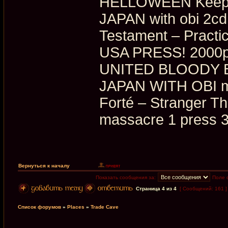
HELLOWEEN Keeper 
JAPAN with obi 2c
Testament – Practi
USA PRESS! 2000
UNITED BLOODY 
JAPAN WITH OBI mi
Forté ‎– Stranger 
massacre 1 press 
Вернуться к началу
Показать сообщения за:
Поле 
Страница
4
из
4
[ Сообщений: 161 
Список форумов
»
Places
»
Trade Cave