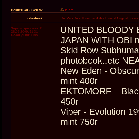
Вернуться к началу
valentine7
Re: Very Rare Thrash and death metal Original presses
UNITED BLOODY 
Зарегистрирован:
Вт
28.07.2009, 11:31
Сообщения:
1185
JAPAN WITH OBI mi
Skid Row Subhuman
photobook..etc NE
New Eden - Obscur
mint 400r
EKTOMORF ‎– Black
450r
Viper - Evolution 1
mint 750r