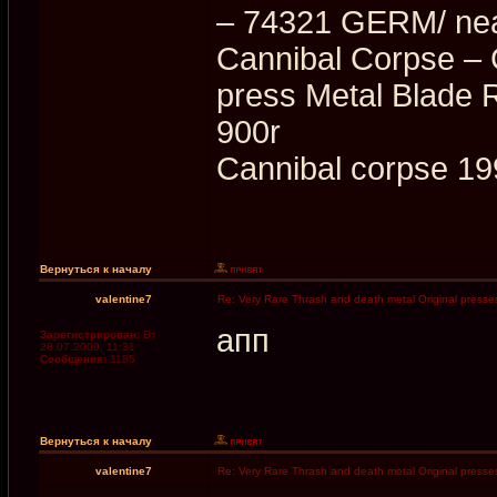
‎– 74321 GERM/ ne
Cannibal Corpse ‎– 
press Metal Blade 
900r
Cannibal corpse 19
Вернуться к началу
valentine7
Re: Very Rare Thrash and death metal Original presses
апп
Зарегистрирован:
Вт
28.07.2009, 11:31
Сообщения:
1185
Вернуться к началу
valentine7
Re: Very Rare Thrash and death metal Original presses