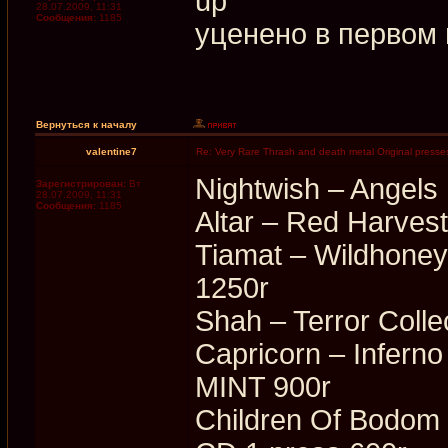
up
28.07.2009, 11:31
Сообщения:
1185
уценено в первом 
Вернуться к началу
valentine7
Re: Very Rare Thrash and death metal Original presses
Nightwish ‎– Angels 
Зарегистрирован:
Вт
28.07.2009, 11:31
Сообщения:
1185
Altar ‎– Red Harve
Tiamat ‎– Wildhon
1250r
Shah ‎– Terror Col
Capricorn ‎– Infer
MINT 900r
Children Of Bodom 