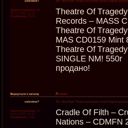
valentine7
Re: Very Rare Thrash and death metal Original presses
Theatre Of Tragedy
Зарегистрирован:
Вт
28.07.2009, 11:31
Сообщения:
1185
Records ‎– MASS C
Theatre Of Tragedy
MAS CD0159 Mint 
Theatre Of Traged
SINGLE NM! 550r
продано!
Вернуться к началу
valentine7
Re: Very Rare Thrash and death metal Original presses
Cradle Of Filth ‎– 
Зарегистрирован:
Вт
28.07.2009, 11:31
Сообщения:
1185
Nations ‎– CDMFN 