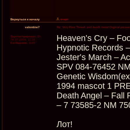
Вернуться к началу
valentine7
Re: Very Rare Thrash and death metal Original presses
Heaven's Cry ‎– Fo
Зарегистрирован:
Вт
28.07.2009, 11:31
Сообщения:
1185
Hypnotic Records 
Jester's March ‎–
SPV 084-76452 NM
Genetic Wisdom(ex-
1994 mascot 1 PR
Death Angel ‎– Fal
‎– 7 73585-2 NM 75
Лот!