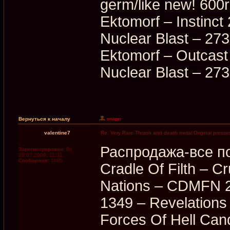
germ/like new! 600r
Ektomorf ‎– Instinct
Nuclear Blast ‎– 2
Ektomorf ‎– Outcast
Nuclear Blast ‎– 2
Вернуться к началу
valentine7
Re: Very Rare Thrash and death metal Original presses
Распродажа-все по
Зарегистрирован:
Вт
28.07.2009, 11:31
Сообщения:
1185
Cradle Of Filth ‎– 
Nations ‎– CDMFN 2
1349 ‎– Revelations
Forces Of Hell Can