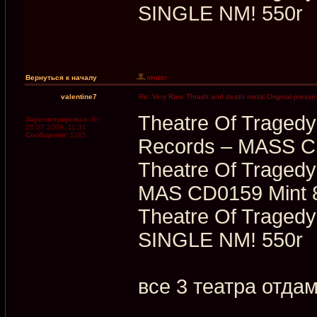
SINGLE NM! 550r
Вернуться к началу
valentine7
Re: Very Rare Thrash and death metal Original presses
Theatre Of Tragedy
Зарегистрирован:
Вт
28.07.2009, 11:31
Сообщения:
1185
Records ‎– MASS C
Theatre Of Tragedy
MAS CD0159 Mint 
Theatre Of Traged
SINGLE NM! 550r
все 3 театра отда