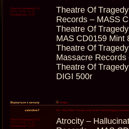
Theatre Of Tragedy
Зарегистрирован:
Вт
28.07.2009, 11:31
Сообщения:
1185
Records ‎– MASS C
Theatre Of Tragedy
MAS CD0159 Mint 
Theatre Of Tragedy
Massacre Records 
Theatre Of Tragedy 
DIGI 500r
Вернуться к началу
valentine7
Re: Very Rare Thrash and death metal Original presses
Atrocity ‎– Halluci
Зарегистрирован:
Вт
28.07.2009, 11:31
Сообщения:
1185