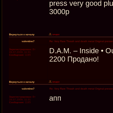
press very good pl
3000р
Вернуться к началу
valentine7
Re: Very Rare Thrash and death metal Original presses
D.A.M. ‎– Inside 
Зарегистрирован:
Вт
28.07.2009, 11:31
Сообщения:
1185
2200 Продано!
Вернуться к началу
valentine7
Re: Very Rare Thrash and death metal Original presses
апп
Зарегистрирован:
Вт
28.07.2009, 11:31
Сообщения:
1185