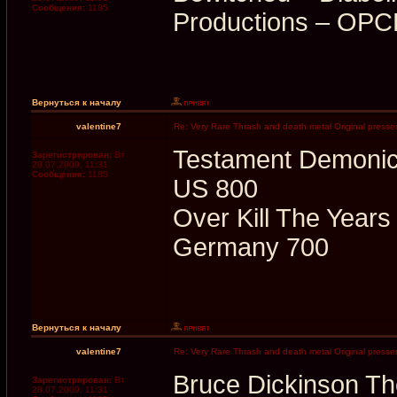
Сообщения:
1185
Productions ‎– OP
Вернуться к началу
valentine7
Re: Very Rare Thrash and death metal Original presses
Testament Demoni
Зарегистрирован:
Вт
28.07.2009, 11:31
Сообщения:
1185
US 800
Over Kill The Year
Germany 700
Вернуться к началу
valentine7
Re: Very Rare Thrash and death metal Original presses
Bruce Dickinson T
Зарегистрирован:
Вт
28.07.2009, 11:31