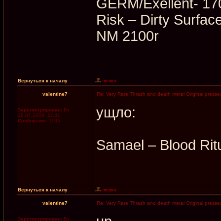
GERM/Exellent- 17
Risk ‎– Dirty Sur
NM 2100r
Вернуться к началу
valentine7
Re: Very Rare Thrash and death metal Original presses
ущло:
Зарегистрирован:
Вт
28.07.2009, 11:31
Сообщения:
1185
Samael ‎– Blood R
Вернуться к началу
valentine7
Re: Very Rare Thrash and death metal Original presses
Зарегистрирован:
Вт