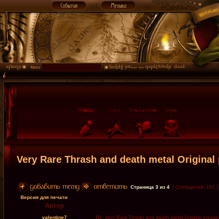
Very Rare Thrash and death metal Original 
Страница
3
из
4
[ Сообщений: 161 
Версия для печати
Автор
valentine7
Re: Very Rare Thrash and death metal Original presses