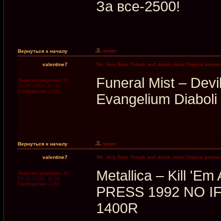
За все-2500!
Вернуться к началу
valentine7
Re: Very Rare Thrash and death metal Original presses
Funeral Mist ‎– Dev
Зарегистрирован:
Вт
28.07.2009, 11:31
Сообщения:
1185
Evangelium Diaboli
Вернуться к началу
valentine7
Re: Very Rare Thrash and death metal Original presses
Metallica ‎– Kill 
Зарегистрирован:
Вт
28.07.2009, 11:31
Сообщения:
1185
PRESS 1992 NO I
1400R