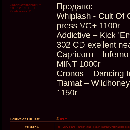
Продано:
Зарегистрирован:
Вт
28.07.2009, 11:31
Сообщения:
1185
Whiplash - Cult O
press VG+ 1100r
Addictive ‎– Kick 
302 CD exellent ne
Capricorn ‎– Infer
MINT 1000r
Cronos ‎– Dancing
Tiamat ‎– Wildhon
1150r
Вернуться к началу
valentine7
Re: Very Rare Thrash and death metal Original presses