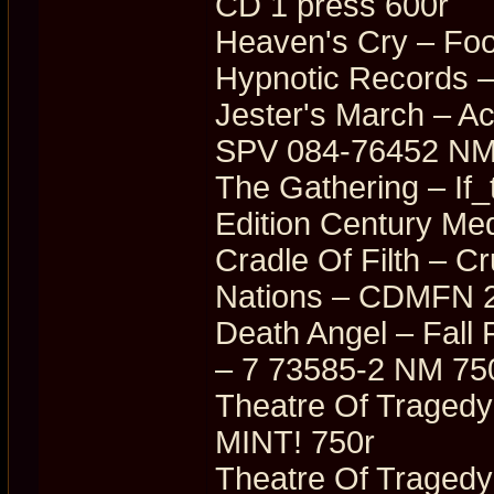
CD 1 press 600r
Heaven's Cry ‎– Fo
Hypnotic Records 
Jester's March ‎–
SPV 084-76452 NM
The Gathering ‎– If
Edition Century Med
Cradle Of Filth ‎– 
Nations ‎– CDMFN 
Death Angel ‎– Fal
‎– 7 73585-2 NM 75
Theatre Of Traged
MINT! 750r
Theatre Of Traged