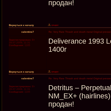
продан!
Вернуться к началу
valentine7
Re: Very Rare Thrash and death metal Original presses
Deliverance 1993
Зарегистрирован:
Вт
28.07.2009, 11:31
Сообщения:
1185
1400r
Вернуться к началу
valentine7
Re: Very Rare Thrash and death metal Original presses
Detritus ‎– Perpet
Зарегистрирован:
Вт
28.07.2009, 11:31
Сообщения:
1185
NM_EX+ (hairlines)
продан!