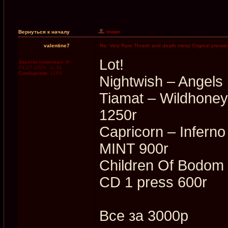
Вернуться к началу
valentine7
Re: Very Rare Thrash and death metal Original presses
Lot!
Зарегистрирован:
Вт
28.07.2009, 11:31
Сообщения:
1185
Nightwish ‎– Angels 
Tiamat ‎– Wildhon
1250r
Capricorn ‎– Infer
MINT 900r
Children Of Bodom 
CD 1 press 600r
Все за 3000р