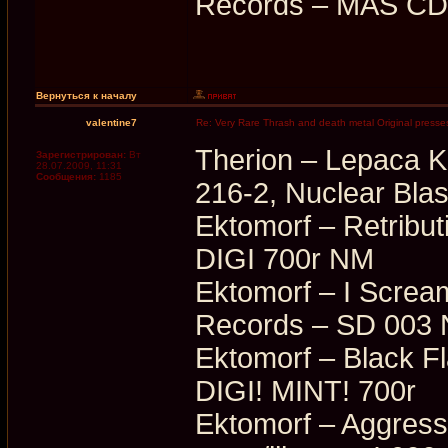
Records ‎– MAS C
Вернуться к началу
valentine7
Re: Very Rare Thrash and death metal Original presses
Therion ‎– Lepaca K
Зарегистрирован:
Вт
28.07.2009, 11:31
Сообщения:
1185
216-2, Nuclear Blas
Ektomorf ‎– Retrib
DIGI 700r NM
Ektomorf ‎– I Scre
Records ‎– SD 003
Ektomorf ‎– Black 
DIGI! MINT! 700r
Ektomorf ‎– Aggres