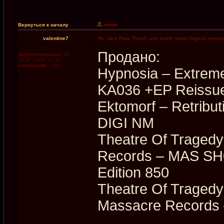
Вернуться к началу
valentine7
Re: Very Rare Thrash and death metal Original presses
Продано:
Зарегистрирован:
Вт
28.07.2009, 11:31
Сообщения:
1185
Hypnosia – Extreme
KA036 +EP Reissue
Ektomorf ‎– Retrib
DIGI NM
Theatre Of Tragedy
Records ‎– MAS SH0
Edition 850
Theatre Of Tragedy
Massacre Records 