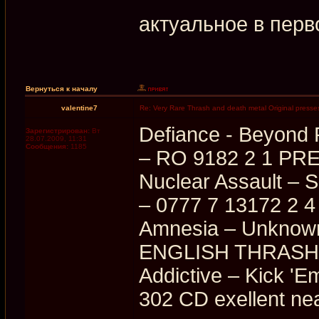
актуальное в перв
Вернуться к началу
valentine7
Re: Very Rare Thrash and death metal Original presses
Defiance - Beyond
Зарегистрирован:
Вт
28.07.2009, 11:31
Сообщения:
1185
‎– RO 9182 2 1 PR
Nuclear Assault ‎–
‎– 0777 7 13172 2 
Amnesia ‎– Unknow
ENGLISH THRASH 
Addictive ‎– Kick 
302 CD exellent ne