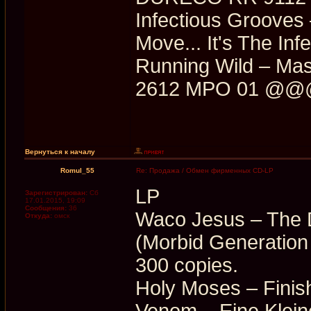
Infectious Grooves
Move... It's The In
Running Wild – Ma
2612 MPO 01 @@@ 
Вернуться к началу
Romul_55
Re: Продажа / Обмен фирменных CD-LP
LP
Зарегистрирован:
Сб
17.01.2015, 19:09
Сообщения:
36
Waco Jesus – The 
Откуда:
омск
(Morbid Generation 
300 copies.
Holy Moses – Fini
Venom – Eine Klein