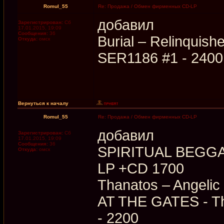
Romul_55
Re: Продажа / Обмен фирменных CD-LP
добавил
Зарегистрирован:
Сб
17.01.2015, 19:09
Сообщения:
36
Burial – Relinquis
Откуда:
омск
SER1186 #1 - 2400
Вернуться к началу
Romul_55
Re: Продажа / Обмен фирменных CD-LP
добавил
Зарегистрирован:
Сб
17.01.2015, 19:09
Сообщения:
36
SPIRITUAL BEGGAR
Откуда:
омск
LP +CD 1700
Thanatos – Angelic
AT THE GATES - The
- 2200