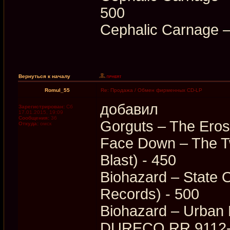
500
Cephalic Carnage –
Вернуться к началу
Romul_55
Re: Продажа / Обмен фирменных CD-LP
добавил
Зарегистрирован:
Сб
17.01.2015, 19:09
Сообщения:
36
Gorguts – The Eros
Откуда:
омск
Face Down – The T
Blast) - 450
Biohazard – State 
Records) - 500
Biohazard – Urban 
DURECO RR 9112