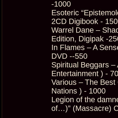
-1000
Esoteric “Epistemol
2CD Digibook - 15
Warrel Dane – Sha
Edition, Digipak -25
In Flames – A Sen
DVD --550
Spiritual Beggars 
Entertainment ) - 7
Various – The Best 
Nations ) - 1000
Legion of the damn
of…)” (Massacre) 