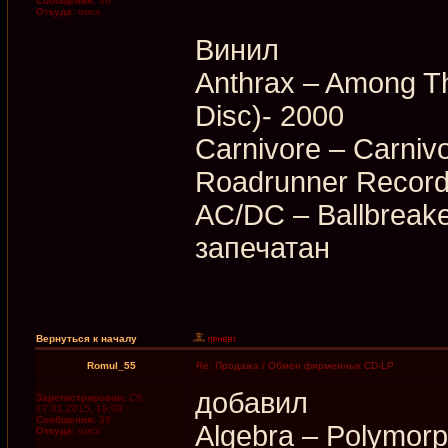
Сообщения:
36
Откуда:
омск
Винил
Anthrax – Among The
Disc)- 2000
Carnivore – Carniv
Roadrunner Record
AC/DC – Ballbreake
запечатан
Вернуться к началу
Romul_55
Re: Продажа / Обмен фирменных CD-LP
добавил
Зарегистрирован:
Сб
17.01.2015, 19:09
Сообщения:
36
Algebra – Polymorp
Откуда:
омск