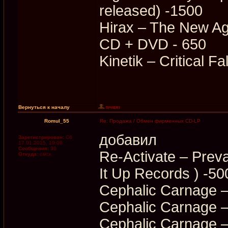
released) -1500
Hirax – The New Ag
CD + DVD - 650
Kinetik – Critical 
Вернуться к началу
Romul_55
Re: Продажа / Обмен фирменных CD-LP
добавил
Зарегистрирован:
Сб
17.01.2015, 19:09
Сообщения:
36
Re-Activate ‎– Prev
Откуда:
омск
It Up Records ‎) -50
Cephalic Carnage –
Cephalic Carnage – 
Cephalic Carnage – 