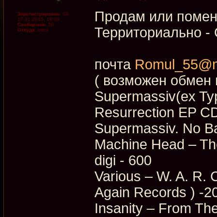
Продам или помен
Зарегистрирован:
Сб
17.01.2015, 19:09
Сообщения:
36
Территориально - 
Откуда:
омск
почта
Romul_55@ma
( возможен обмен 
Supermassiv(ex Typ
Resurrection EP C
Supermassiv. No Ba
Machine Head – Th
digi - 600
Various – W. A. R.
Again Records ) -2
Insanity ‎– From Th