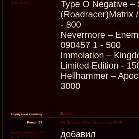
Type O Negative –
Откуда:
омск
(Roadracer)Matri
- 800
Nevermore ‎– Enemi
090457 1 - 500
Immolation ‎– Kingd
Limited Edition - 15
Hellhammer ‎– Apoc
3000
Вернуться к началу
Romul_55
Re: Продажа / Обмен фирменных CD-LP
добавил
Зарегистрирован:
Сб
17.01.2015, 19:09