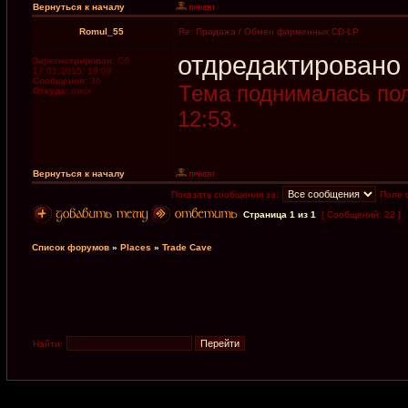
Вернуться к началу
Romul_55
Re: Продажа / Обмен фирменных CD-LP
отдредактировано
Зарегистрирован:
Сб
17.01.2015, 19:09
Сообщения:
36
Тема поднималась пол
Откуда:
омск
12:53.
Вернуться к началу
Показать сообщения за:
Поле 
Страница
1
из
1
[ Сообщений: 22 ]
Список форумов
»
Places
»
Trade Cave
Найти: