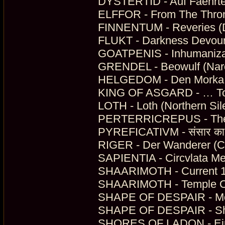
DYSTERTID - Auf Faehrten
ELFFOR - From The Throne
FINNENTUM - Reveries (D
FLUKT - Darkness Devour
GOATPENIS - Inhumanizat
GRENDEL - Beowulf (Nar
HELGEDOM - Den Morka S
KING OF ASGARD - … To N
LOTH - Loth (Northern Sil
PERTERRICREPUS - The D
PYREFICATIVM - संसार का 
RIGER - Der Wanderer (
SAPIENTIA - Circvlata Me
SHAARIMOTH - Current 11
SHAARIMOTH - Temple Of 
SHAPE OF DESPAIR - Mono
SHAPE OF DESPAIR - Shad
SHORES OF LADON - Eindr