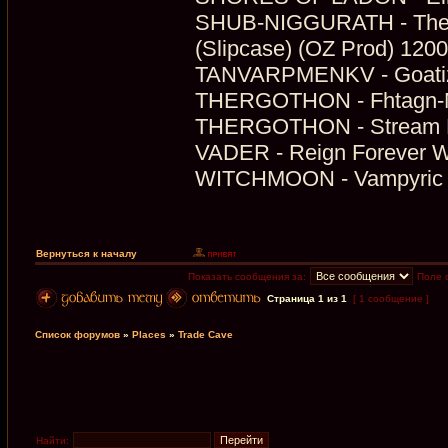
SHUB-NIGGURATH - The Ki
(Slipcase) (OZ Prod) 1200
TANVARPMENKV - Goatiz
THERGOTHON - Fhtagn-Na
THERGOTHON - Stream Fr
VADER - Reign Forever W
WITCHMOON - Vampyric Cu
Вернуться к началу
Показать сообщения за:
Поле 
Страница
1
из
1
[ 1 сообщение ]
Список форумов
»
Places
»
Trade Cave
Найти: