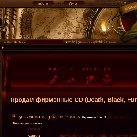
Продам фирменные CD (Death, Black, Fu
Страница
1
из
1
[ 1 сообщение ]
Версия для печати
Автор
ivanin84
Продам фирменные CD (Death, Black, Funeral Doom