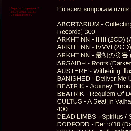
По всем вопросам пишит
Зарегистрирован:
Вс
26.08.2012, 12:31
Сообщения:
53
ABORTARIUM - Collecting 
Records) 300
ARKHTINN - IIIIII (2CD) (
ARKHTINN - IVVVI (2CD) (
ARKHTINN - 最初の災害 (Dig
ARSAIDH - Roots (Darker
AUSTERE - Withering Illu
BANISHED - Deliver Me Un
BEATRIK - Journey Throug
BEATRIK - Requiem Of De
CULTUS - A Seat In Valha
400
DEAD LIMBS - Spiritus / S
DODFODD - Demo'10 (Dar