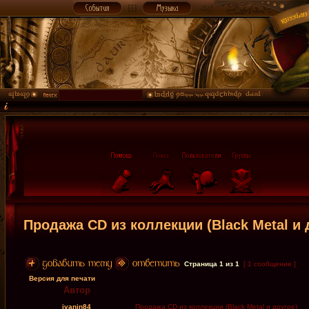
Продажа CD из коллекции (Black Metal и 
Страница
1
из
1
[ 1 сообщение ]
Версия для печати
Автор
ivanin84
Продажа CD из коллекции (Black Metal и другое)