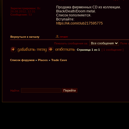
Продажа фирменных CD из коллекции.
Зарегистрирован:
Вс
Black/Death/Doom metal.
26.08.2012, 12:31
Сообщения:
53
Список пополняется.
Вступайте:
https://vk.com/club217595775
Вернуться к началу
Показать сообщения за:
Поле 
Страница
1
из
1
[ 1 сообщение ]
Список форумов
»
Places
»
Trade Cave
Найти: