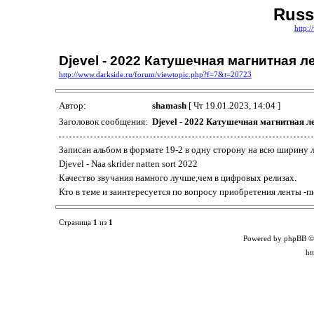
Russ
http:
Djevel - 2022 Катушечная магнитная л
http://www.darkside.ru/forum/viewtopic.php?f=7&t=20723
Автор:
shamash
[ Чт 19.01.2023, 14:04 ]
Заголовок сообщения:
Djevel - 2022 Катушечная магнитная л
Записан альбом в формате 19-2 в одну сторону на всю ширину 
Djevel - Naa skrider natten sort 2022
Качество звучания намного лучше,чем в цифровых релизах.
Кто в теме и заинтересуется по вопросу приобретения ленты -п
Страница
1
из
1
Powered by phpBB ©
ht