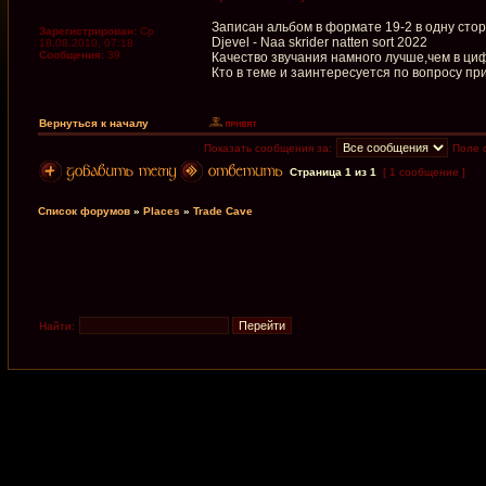
Записан альбом в формате 19-2 в одну сто
Зарегистрирован:
Ср
Djevel - Naa skrider natten sort 2022
18.08.2010, 07:18
Сообщения:
39
Качество звучания намного лучше,чем в ци
Кто в теме и заинтересуется по вопросу п
Вернуться к началу
Показать сообщения за:
Поле 
Страница
1
из
1
[ 1 сообщение ]
Список форумов
»
Places
»
Trade Cave
Найти: