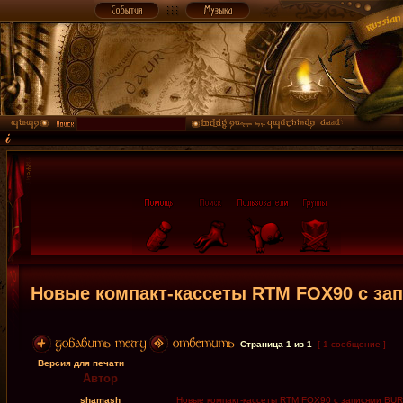
Новые компакт-кассеты RTM FOX90 c за
Страница
1
из
1
[ 1 сообщение ]
Версия для печати
Автор
shamash
Новые компакт-кассеты RTM FOX90 c записями BU