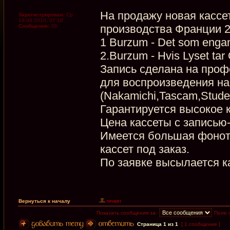
На продажу новая кассет
Зарегистрирован:
Ср
18.08.2010, 07:18
производства Франции 2
Сообщения:
39
1 Burzum - Det som engan
2.Burzum - Hvis Lyset tar
Запись сделана на проф
для воспроизведения на
(Nakamichi,Tascam,Stude
Гарантируется высокое к
Цена кассеты с записью
Имеется большая фонот
кассет под заказ.
По заявке высылается ка
Вернуться к началу
Показать сообщения за:
Поле 
Страница
1
из
1
[ 1 сообщение ]