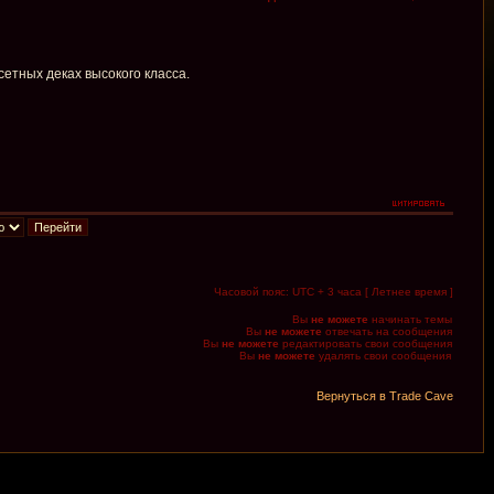
етных деках высокого класса.
Часовой пояс: UTC + 3 часа [ Летнее время ]
Вы
не можете
начинать темы
Вы
не можете
отвечать на сообщения
Вы
не можете
редактировать свои сообщения
Вы
не можете
удалять свои сообщения
Вернуться в Trade Cave