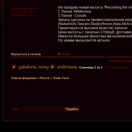
На продажу новая кассета "Recording the m
Зарегистрирован:
Ср
1 Tiamat -Wildhoney
18.08.2010, 07:18
Сообщения:
39
2.Tiamat - Clouds
Запись сделана на профессиональном обору
(Nakamichi,Tascam,Studer,Revox,Aiwa,AKAI и
Гарантируется высокое качество записи!
Цена кассеты с записью-1700руб. Доставка
Имеется большая фонотека металлической 
По заявке высылается каталог.
Вернуться к началу
Показать сообщ
Страница
1
из
1
[ 1 сообщение ]
Список форумов
»
Places
»
Trade Cave
Найти: