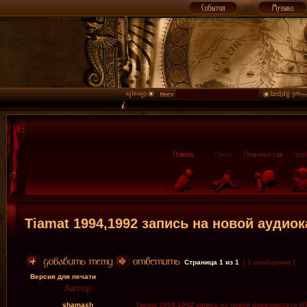
Tiamat 1994,1992 запись на новой аудио
Страница
1
из
1
[ 1 сообщение ]
Версия для печати
Автор
shamash
Tiamat 1994,1992 запись на новой аудиокассете R