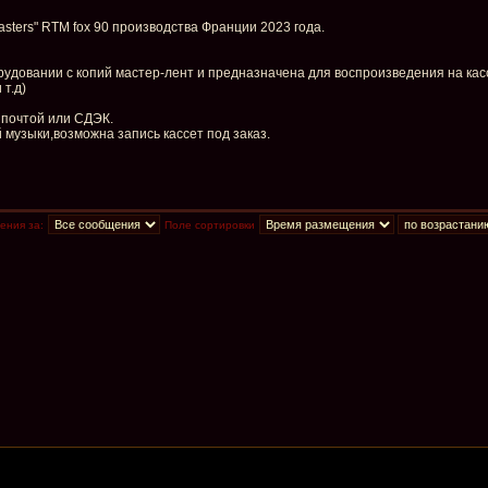
asters" RTM fox 90 производства Франции 2023 года.
довании c копий мастер-лент и предназначена для воспроизведения на касс
 т.д)
 почтой или СДЭК.
музыки,возможна запись кассет под заказ.
ения за:
Поле сортировки