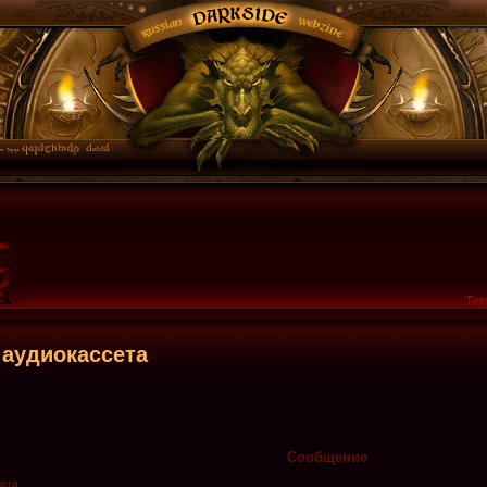
Тек
 аудиокассета
Сообщение
сета