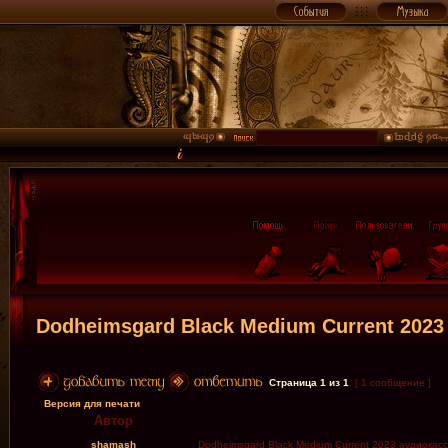
Dodheimsgard Black Medium Current 2023
Страница
1
из
1
[ 1 сообщение ]
Версия для печати
Автор
shamash
Dodheimsgard Black Medium Current 2023 аудиокас