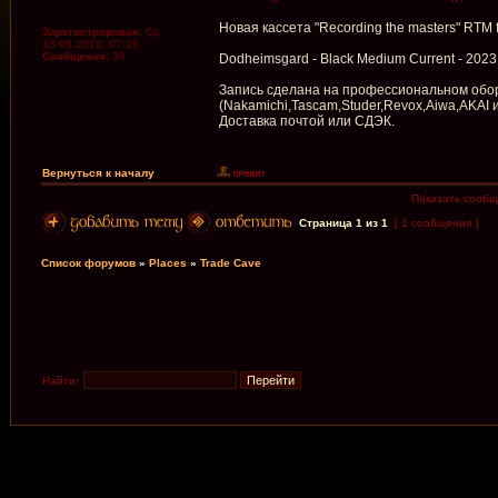
Новая кассета "Recording the masters" RTM
Зарегистрирован:
Ср
18.08.2010, 07:18
Сообщения:
39
Dodheimsgard - Black Medium Current - 2023
Запись сделана на профессиональном обор
(Nakamichi,Tascam,Studer,Revox,Aiwa,AKAI и
Доставка почтой или СДЭК.
Вернуться к началу
Показать сообщ
Страница
1
из
1
[ 1 сообщение ]
Список форумов
»
Places
»
Trade Cave
Найти: