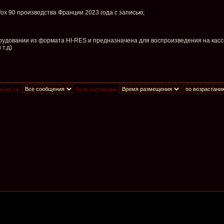
 fox 90 производства Франции 2023 года с записью;
удовании из формата HI-RES и предназначена для воспроизведения на кассе
 т.д)
ения за:
Поле сортировки