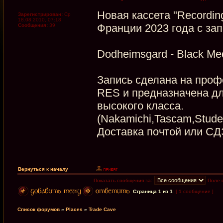
Новая кассета "Recordin
Зарегистрирован:
Ср
18.08.2010, 07:18
Франции 2023 года с за
Сообщения:
39
Dodheimsgard - Black Med
Запись сделана на проф
RES и предназначена дл
высокого класса.
(Nakamichi,Tascam,Stude
Доставка почтой или СД
Вернуться к началу
Показать сообщения за:
Поле 
Страница
1
из
1
[ 1 сообщение ]
Список форумов
»
Places
»
Trade Cave