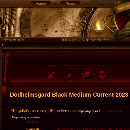
Dodheimsgard Black Medium Current 2023
Страница
1
из
1
[ 1 сообщение ]
Версия для печати
Автор
shamash
Dodheimsgard Black Medium Current 2023 аудиокасс