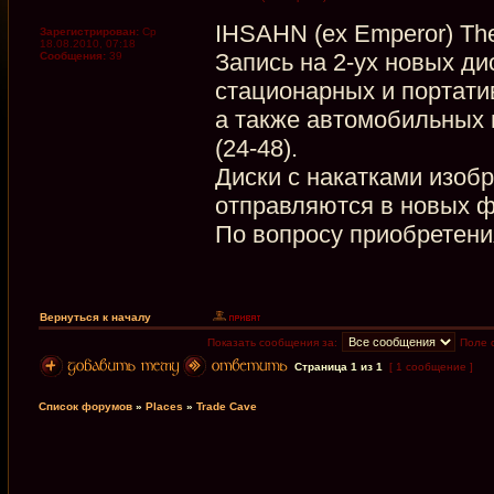
IHSAHN (ex Emperor) The
Зарегистрирован:
Ср
18.08.2010, 07:18
Запись на 2-ух новых д
Сообщения:
39
стационарных и портати
а также автомобильных 
(24-48).
Диски с накатками изо
отправляются в новых ф
По вопросу приобретени
Вернуться к началу
Показать сообщения за:
Поле 
Страница
1
из
1
[ 1 сообщение ]
Список форумов
»
Places
»
Trade Cave