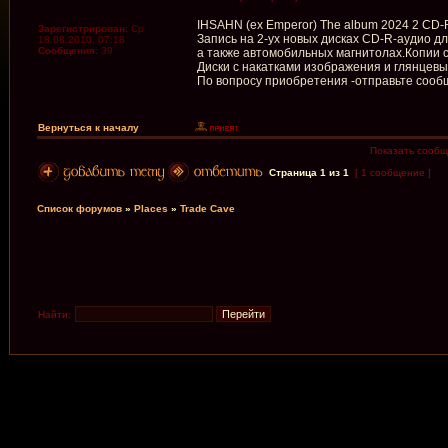
IHSAHN (ex Emperor) The album 2024 2 CD-R 
Зарегистрирован:
Ср
Запись на 2-ух новых дисках CD-R-аудио 
18.08.2010, 07:18
Сообщения:
39
а также автомобильных магнитолах.Копии с
Диски с накатками изображения и глянцев
По вопросу приобретения -отправьте сооб
Вернуться к началу
Показать сообщ
Страница
1
из
1
[ 1 сообщение ]
Список форумов
»
Places
»
Trade Cave
Найти: