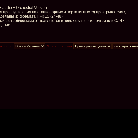
audio + Orchestral Version
для прослушивания на стационарных и портативных сд-проигрывателях,
деланы из формата HI-RES (24-48).
ыми фотообложками отправляются в новых футлярах почтой или СДЭК.
щение.
ения за:
Поле сортировки