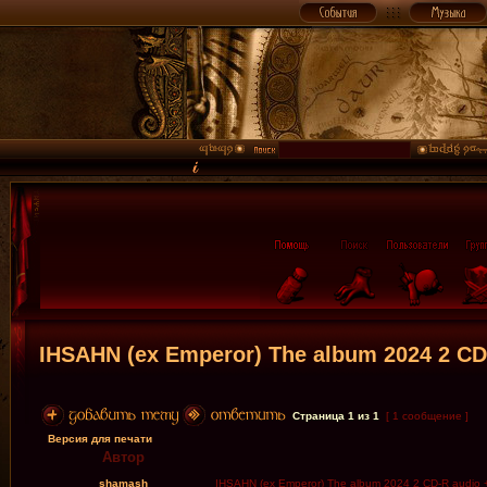
IHSAHN (ex Emperor) The album 2024 2 CD-
Страница
1
из
1
[ 1 сообщение ]
Версия для печати
Автор
shamash
IHSAHN (ex Emperor) The album 2024 2 CD-R audio +