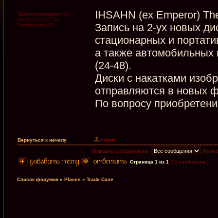
IHSAHN (ex Emperor) The
Зарегистрирован:
Ср
18.08.2010, 07:18
Запись на 2-ух новых д
Сообщения:
39
стационарных и портати
а также автомобильных 
(24-48).
Диски с накатками изо
отправляются в новых ф
По вопросу приобретени
Вернуться к началу
Показать сообщения за:
Поле 
Страница
1
из
1
[ 1 сообщение ]
Список форумов
»
Places
»
Trade Cave