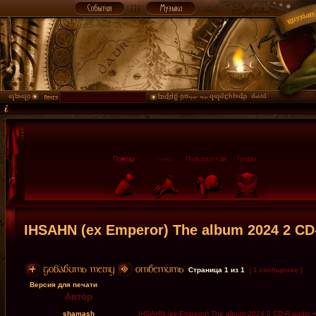
IHSAHN (ex Emperor) The album 2024 2 CD-
Страница
1
из
1
[ 1 сообщение ]
Версия для печати
Автор
shamash
IHSAHN (ex Emperor) The album 2024 2 CD-R audio + 